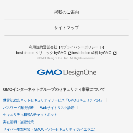
掲載のご案内
サイトマップ
利用規約
運営会社
プライバシーポリシー
best choice クリニック byGMO
best choice 歯科 byGMO
©GMO DesignOne, Inc. All Rights reserved.
GMOインターネットグループのセキュリティ事業について
世界初総合ネットセキュリティサービス「GMOセキュリティ24」
パスワード漏洩診断
Webサイトリスク診断
セキュリティ相談AIチャットボット
実在証明・盗聴対策
サイバー攻撃対策（GMOサイバーセキュリティ byイエラエ）