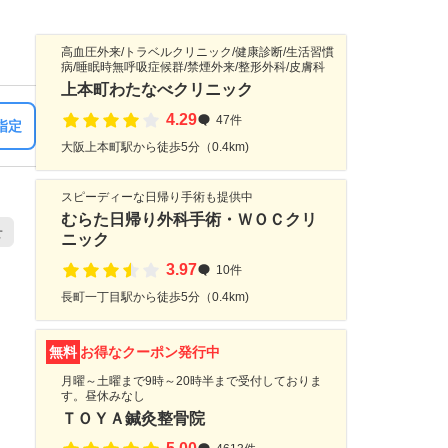
高血圧外来/トラベルクリニック/健康診断/生活習慣
病/睡眠時無呼吸症候群/禁煙外来/整形外科/皮膚科
上本町わたなべクリニック
4.29
47件
指定
大阪上本町駅から徒歩5分（0.4km)
スピーディーな日帰り手術も提供中
むらた日帰り外科手術・ＷＯＣクリ
せ
ニック
3.97
10件
長町一丁目駅から徒歩5分（0.4km)
無料
お得なクーポン発行中
月曜～土曜まで9時～20時半まで受付しておりま
す。昼休みなし
ＴＯＹＡ鍼灸整骨院