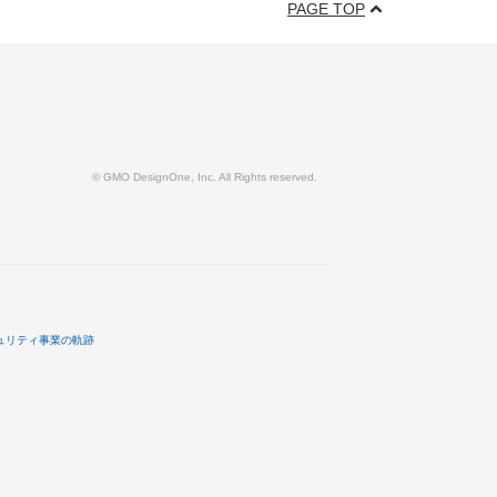
PAGE TOP
© GMO DesignOne, Inc. All Rights reserved.
ュリティ事業の軌跡