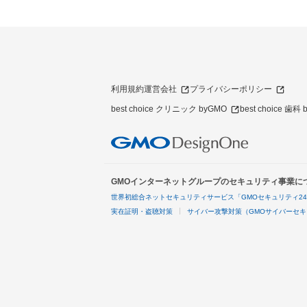
利用規約
運営会社
プライバシーポリシー
best choice クリニック byGMO
best choice 歯科
GMOインターネットグループのセキュリティ事業に
世界初総合ネットセキュリティサービス「GMOセキュリティ2
実在証明・盗聴対策
サイバー攻撃対策（GMOサイバーセキ