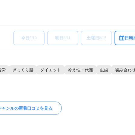
今日
明日
土曜日
日時
8/10
8/11
8/15
疲労
ぎっくり腰
ダイエット
冷え性・代謝
虫歯
噛み合わ
ジャンルの新着口コミを見る