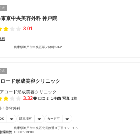
公式
B東京中央美容外科 神戸院
3.01
外科
兵庫県神戸市中央区琴ノ緒町5-3-2
公式
アロード形成美容クリニック
3.32
口コミ
1件
写真
1枚
科
美容外科
OK
駐車場有
カード可
兵庫県神戸市中央区北長狭通３丁目１２−１５
営業状況
10:00〜19:00