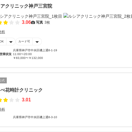
シアクリニック神戸三宮院
3.06
写真
3枚
外科
OK
カード可
兵庫県神戸市中央区磯上通8-1-19
営業状況
11:00〜20:00
￥83,000〜￥132,000
公式
うべ花時計クリニック
3.01
外科
兵庫県神戸市中央区磯上通8-3-10