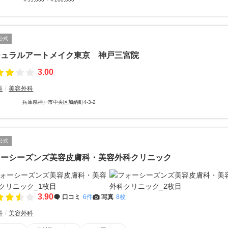
公式
チュラルアートメイク東京 神戸三宮院
3.00
科
美容外科
兵庫県神戸市中央区加納町4-3-2
公式
ォーシーズンズ美容皮膚科・美容外科クリニック
3.90
口コミ
6件
写真
8枚
科
美容外科