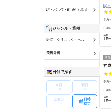
駅・バス停・町域から探す
美容
ジャンル・業種
日祝
住所
本日の
医院・クリニック・ヘルスケア
美容外科
店舗
神
日付で探す
美容
今日
明日
8/8
8/9
日祝
住所
日時
土曜日
本日の
指定
8/15