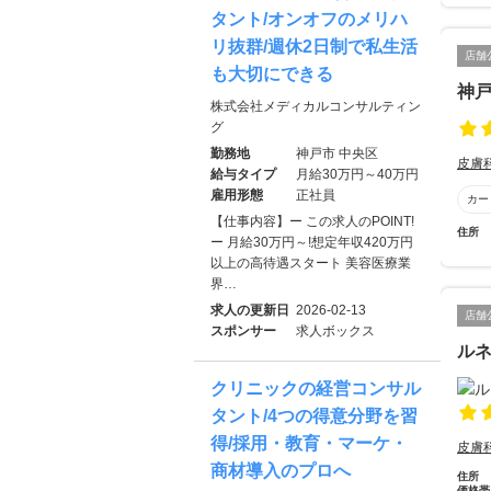
タント/オンオフのメリハ
リ抜群/週休2日制で私生活
店舗
も大切にできる
神
株式会社メディカルコンサルティン
グ
勤務地
神戸市 中央区
皮膚
給与タイプ
月給30万円～40万円
雇用形態
正社員
カー
【仕事内容】ー この求人のPOINT!
住所
ー 月給30万円～!想定年収420万円
以上の高待遇スタート 美容医療業
界…
求人の更新日
2026-02-13
店舗
スポンサー
求人ボックス
ル
クリニックの経営コンサル
タント/4つの得意分野を習
得/採用・教育・マーケ・
皮膚
商材導入のプロへ
住所
価格帯