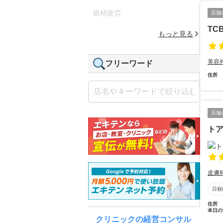
眼精疲労
店舗
TC
もっと見る
美容
フリーワード
住所
店舗
ト
皮膚
日祝
住所
本日の
クリニックの経営コンサル