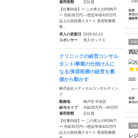
日祝
雇用形態
正社員
【仕事内容】ー この求人のPOINT!
住所
本日の
ー 月給30万円～!想定年収420万円
価格帯
以上の高待遇スタート 美容医療業
界…
求人の更新日
2026-02-13
スポンサー
求人ボックス
店舗
西
クリニックの経営コンサル
タント/事業の仕掛け人に
なる/美容医療の経営を裏
側から動かす
内科
株式会社メディカルコンサルティン
カー
グ
住所
勤務地
神戸市 中央区
本日の
給与タイプ
月給30万円～40万円
雇用形態
正社員
【仕事内容】ー この求人のPOINT!
店舗
ー 月給30万円～!想定年収420万円
以上の高待遇スタート 美容医療業
レジ