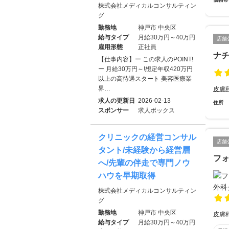
株式会社メディカルコンサルティン
グ
勤務地
神戸市 中央区
給与タイプ
月給30万円～40万円
店舗
雇用形態
正社員
ナ
【仕事内容】ー この求人のPOINT!
ー 月給30万円～!想定年収420万円
以上の高待遇スタート 美容医療業
界…
皮膚
求人の更新日
2026-02-13
住所
スポンサー
求人ボックス
クリニックの経営コンサル
店舗
タント/未経験から経営層
フ
へ/先輩の伴走で専門ノウ
ハウを早期取得
株式会社メディカルコンサルティン
グ
勤務地
神戸市 中央区
皮膚
給与タイプ
月給30万円～40万円