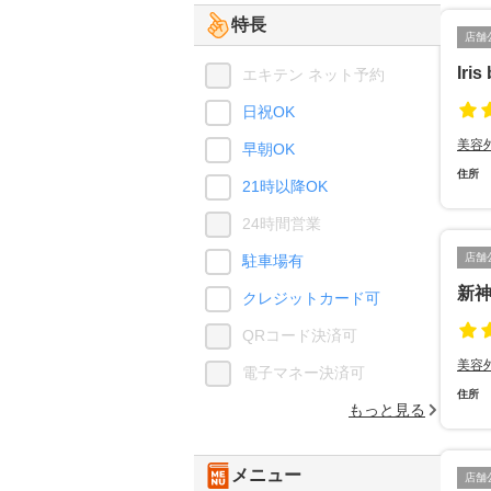
特長
店舗
Iris
エキテン ネット予約
日祝OK
美容
早朝OK
住所
21時以降OK
24時間営業
店舗
駐車場有
新
クレジットカード可
QRコード決済可
美容
電子マネー決済可
住所
もっと見る
メニュー
店舗