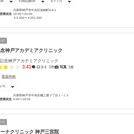
OK
21時以降OK
カード可
兵庫県神戸市中央区加納町6-6-1
営業状況
10:00〜20:00
￥3,300〜￥352,000
公式
記念神戸アカデミアクリニック
3.41
口コミ
3件
写真
1枚
美容外科
ド可
兵庫県神戸市中央区磯上通３丁目１−１３
営業状況
9:00〜19:00
公式
ーナクリニック 神戸三宮院