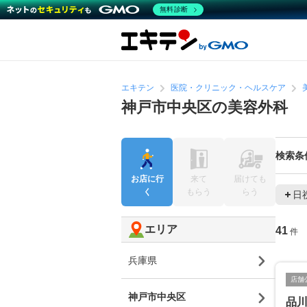
無料診断
エキテン
医院・クリニック・ヘルスケア
神戸市中央区の美容外科
検索条
お店に行
来て
届けても
く
もらう
らう
日
エリア
41
件
兵庫県
店舗
神戸市中央区
品