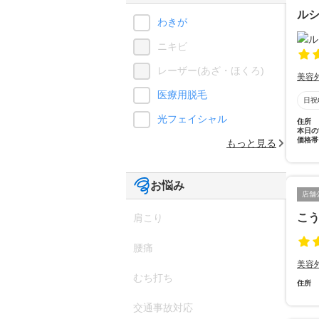
ル
わきが
ニキビ
レーザー(あざ・ほくろ)
美容
医療用脱毛
日祝
光フェイシャル
住所
本日の
価格帯
もっと見る
お悩み
店舗
こ
肩こり
腰痛
美容
むち打ち
住所
交通事故対応