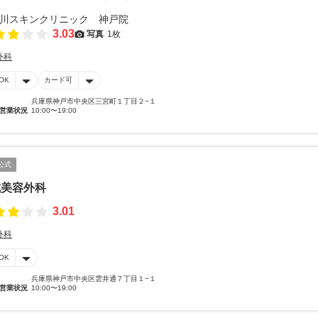
3.03
写真
1枚
外科
OK
カード可
兵庫県神戸市中央区三宮町１丁目２−１
営業状況
10:00〜19:00
公式
成美容外科
3.01
外科
OK
兵庫県神戸市中央区雲井通７丁目１−１
営業状況
10:00〜19:00