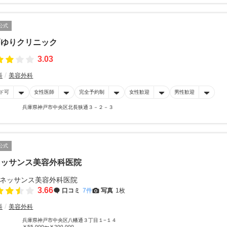
公式
戸ゆりクリニック
3.03
科
美容外科
ド可
女性医師
完全予約制
女性歓迎
男性歓迎
兵庫県神戸市中央区北長狭通３－２－３
公式
ネッサンス美容外科医院
3.66
口コミ
7件
写真
1枚
科
美容外科
兵庫県神戸市中央区八幡通３丁目１−１４
￥55,000〜￥200,000