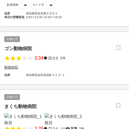
駐車場有
カード可
住所
高知県高知市東久万８３
本日の営業状況
9:00〜12:00 14:30〜18:00
店舗公式
ゴン動物病院
3.34
口コミ
2件
動物病院
住所
高知県高知市高見町４５３−１
店舗公式
きくち動物病院
3.25
口コミ
5件
写真
2枚