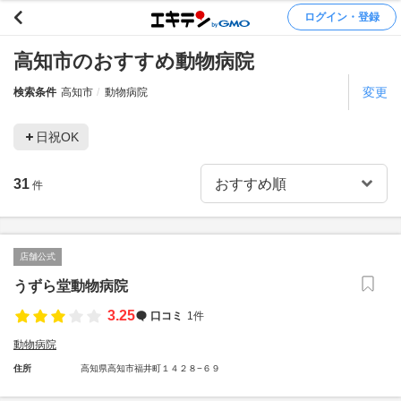
ログイン・登録
高知市のおすすめ動物病院
変更
検索条件
高知市
動物病院
日祝OK
31
件
店舗公式
うずら堂動物病院
3.25
口コミ
1件
動物病院
住所
高知県高知市福井町１４２８−６９