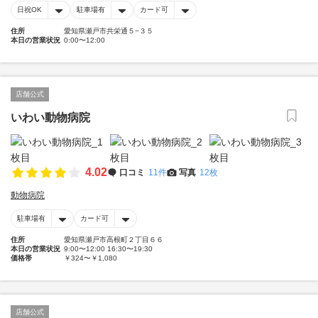
日祝OK
駐車場有
カード可
住所
愛知県瀬戸市共栄通５−３５
本日の営業状況
0:00〜12:00
店舗公式
いわい動物病院
4.02
口コミ
11件
写真
12枚
動物病院
駐車場有
カード可
住所
愛知県瀬戸市高根町２丁目６６
本日の営業状況
9:00〜12:00 16:30〜19:30
価格帯
￥324〜￥1,080
店舗公式