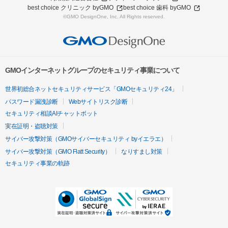
best choice クリニック byGMO
best choice 歯科 byGMO
©GMO DesignOne, Inc. All Rights reserved.
GMOインターネットグループのセキュリティ事業について
世界初総合ネットセキュリティサービス「GMOセキュリティ24」
パスワード漏洩診断
Webサイトリスク診断
セキュリティ相談AIチャットボット
実在証明・盗聴対策
サイバー攻撃対策（GMOサイバーセキュリティ byイエラエ）
サイバー攻撃対策（GMO Flatt Security）
なりすまし対策
セキュリティ事業の軌跡