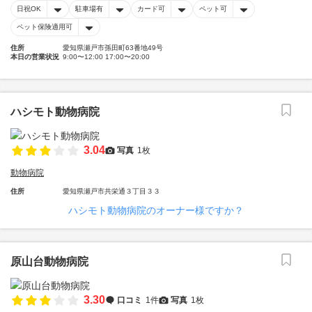
日祝OK
駐車場有
カード可
ペット可
ペット保険適用可
住所
愛知県瀬戸市孫田町63番地49号
本日の営業状況
9:00〜12:00 17:00〜20:00
ハシモト動物病院
3.04
写真
1枚
動物病院
住所
愛知県瀬戸市共栄通３丁目３３
ハシモト動物病院のオーナー様ですか？
原山台動物病院
3.30
口コミ
1件
写真
1枚