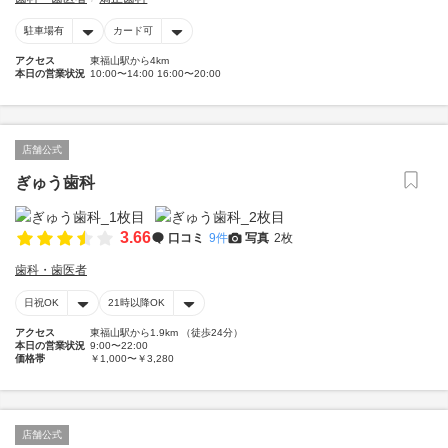
駐車場有
カード可
アクセス
東福山駅から4km
本日の営業状況
10:00〜14:00 16:00〜20:00
店舗公式
ぎゅう歯科
3.66
口コミ
9件
写真
2枚
歯科・歯医者
日祝OK
21時以降OK
アクセス
東福山駅から1.9km （徒歩24分）
本日の営業状況
9:00〜22:00
価格帯
￥1,000〜￥3,280
店舗公式