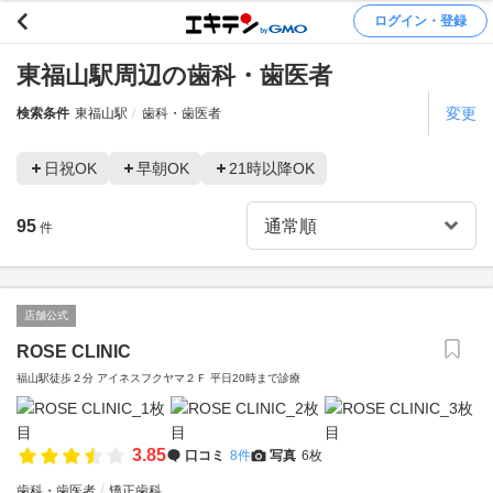
ログイン・登録
東福山駅周辺の歯科・歯医者
変更
検索条件
東福山駅
歯科・歯医者
日祝OK
早朝OK
21時以降OK
95
件
店舗公式
ROSE CLINIC
福山駅徒歩２分 アイネスフクヤマ２Ｆ 平日20時まで診療
3.85
口コミ
8件
写真
6枚
歯科・歯医者
矯正歯科