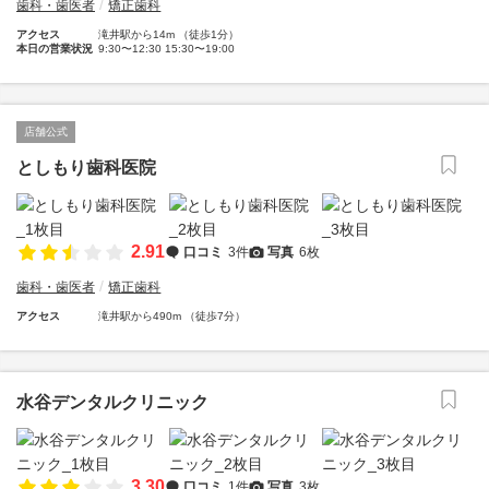
歯科・歯医者
矯正歯科
アクセス
滝井駅から14m （徒歩1分）
本日の営業状況
9:30〜12:30 15:30〜19:00
店舗公式
としもり歯科医院
2.91
口コミ
3件
写真
6枚
歯科・歯医者
矯正歯科
アクセス
滝井駅から490m （徒歩7分）
水谷デンタルクリニック
3.30
口コミ
1件
写真
3枚