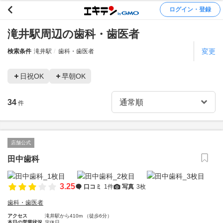
ログイン・登録
滝井駅周辺の歯科・歯医者
変更
検索条件
滝井駅
歯科・歯医者
日祝OK
早朝OK
34
件
店舗公式
田中歯科
3.25
口コミ
1件
写真
3枚
歯科・歯医者
アクセス
滝井駅から410m （徒歩6分）
本日の営業状況
定休日