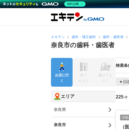
無料診断
エキテン
歯科・矯正歯科
歯科・歯医者
奈良市の歯科・歯医者
検索条
お店に行
来て
届けても
く
もらう
らう
日
エリア
225
件
奈良県
店舗
奈良市
（