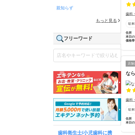
親知らず
歯科
もっと見る
駐車
住所
本日の
フリーワード
価格帯
店舗
な
歯科
駐車
住所
本日の
歯科衛生士/小児歯科に携