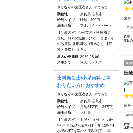
さがなかの歯医者さん やまもと
勤務地
奈良県 奈良市
歯科
給与タイプ
時給1,300円～
雇用形態
アルバイト・パート
日祝
【仕事内容】受付業務・診療補助 ・
住所
器具。材料の滅菌、消毒、管理・そ
本日の
の他庶務 雇用期間の定めなし 【経
験・資格】<応募…
求人の更新日
2026-08-06
スポンサー
求人ボックス
店舗
医
歯科衛生士/小児歯科に携
わりたい方におすすめ
さがなかの歯医者さん やまもと
勤務地
奈良県 奈良市
歯科
給与タイプ
月給31万円～36万円
雇用形態
正社員
駐車
【仕事内容】<月給31万円～36万円
住所
><18:30退勤>|週休2日・3日選択可|
本日の
小児×MFTを学べる歯科医院 ・歯