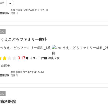
場有
奈良県奈良市東紀寺町２丁目２−３
営業状況
定休日
公式
のうえこどもファミリー歯科
3.17
口コミ
1件
写真
2枚
・歯医者
奈良県奈良市二名3丁目1046-1
営業状況
定休日
公式
倉歯科医院