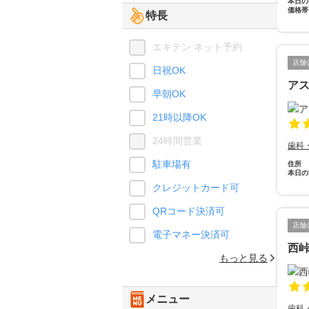
本日の
価格帯
特長
エキテン ネット予約
店舗
日祝OK
ア
早朝OK
21時以降OK
24時間営業
歯科
駐車場有
住所
本日の
クレジットカード可
QRコード決済可
店舗
電子マネー決済可
西
もっと見る
メニュー
歯科