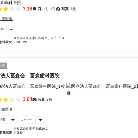
3.16
口コミ
1件
写真
1枚
・歯医者
OK
奈良県奈良市東紀寺町２丁目７−１４
営業状況
9:30〜20:00
公式
療法人冨森会 冨森歯科医院
3.04
写真
2枚
・歯医者
場有
カード可
奈良県奈良市押上町20-2
営業状況
定休日