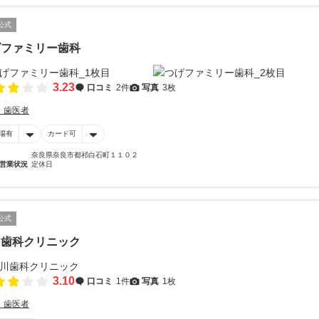
公式
げファミリー歯科
3.23
口コミ
2件
写真
3枚
・歯医者
場有
カード可
奈良県奈良市都祁白石町１１０２
営業状況
定休日
公式
川歯科クリニック
3.10
口コミ
1件
写真
1枚
・歯医者