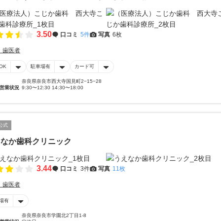
3.50
口コミ
5件
写真
6枚
・歯医者
OK
駐車場有
カード可
奈良県奈良市西大寺国見町2−15−28
営業状況
9:30〜12:30 14:30〜18:00
公式
えなか歯科クリニック
3.44
口コミ
3件
写真
11枚
・歯医者
場有
奈良県奈良市学園北2丁目1-8