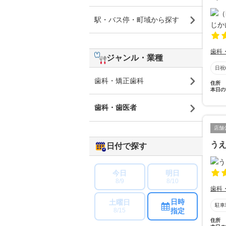
駅・バス停・町域から探す
歯科
ジャンル・業種
日祝
歯科・矯正歯科
住所
本日の
歯科・歯医者
店舗
う
日付で探す
今日
明日
8/9
8/10
歯科
日時
土曜日
駐車
指定
8/15
住所