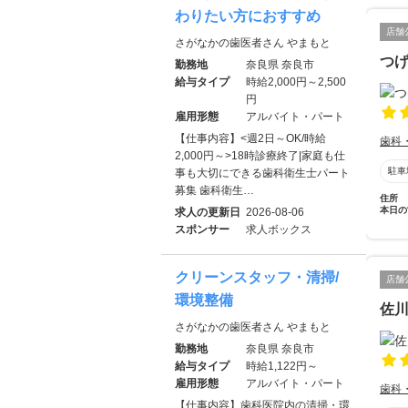
わりたい方におすすめ
店舗
さがなかの歯医者さん やまもと
つ
勤務地
奈良県 奈良市
給与タイプ
時給2,000円～2,500
円
雇用形態
アルバイト・パート
【仕事内容】<週2日～OK/時給
歯科
2,000円～>18時診療終了|家庭も仕
駐車
事も大切にできる歯科衛生士パート
募集 歯科衛生…
住所
本日の
求人の更新日
2026-08-06
スポンサー
求人ボックス
クリーンスタッフ・清掃/
店舗
環境整備
佐
さがなかの歯医者さん やまもと
勤務地
奈良県 奈良市
給与タイプ
時給1,122円～
雇用形態
アルバイト・パート
歯科
【仕事内容】歯科医院内の清掃・環