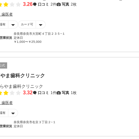
3.26
口コミ
2件
写真
2枚
・歯医者
場有
カード可
奈良県奈良市大宮町４丁目２３５−１
営業状況
定休日
￥1,000〜￥25,000
公式
らやま歯科クリニック
3.32
口コミ
1件
写真
1枚
・歯医者
場有
奈良県奈良市右京３丁目２−１
営業状況
定休日