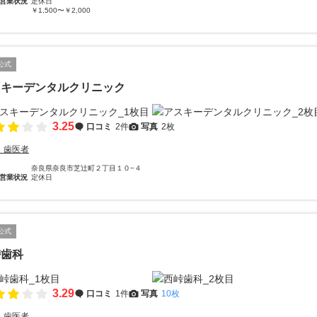
営業状況
定休日
￥1,500〜￥2,000
公式
スキーデンタルクリニック
3.25
口コミ
2件
写真
2枚
・歯医者
奈良県奈良市芝辻町２丁目１０−４
営業状況
定休日
公式
峠歯科
3.29
口コミ
1件
写真
10枚
・歯医者