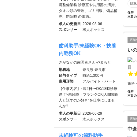
駐車
境整備業務 診療室や共用部の清掃、
タオル類の管理、ゴミ回収、備品補
住所
充、閉院時 の電源…
本日の
求人の更新日
2026-08-06
スポンサー
求人ボックス
店舗
歯科助手/未経験OK・扶養
い
内勤務OK
さがなかの歯医者さん やまもと
勤務地
奈良県 奈良市
給与タイプ
時給1,300円
雇用形態
アルバイト・パート
歯科
【仕事内容】<週2日〜OK/18時診療
住所
終了>未経験・ブランクOK|人間関係
本日の
人と話すのが好き”を仕事にしませ
んか? ・…
求人の更新日
2026-06-29
スポンサー
求人ボックス
店舗
中
未経験可の歯科助手