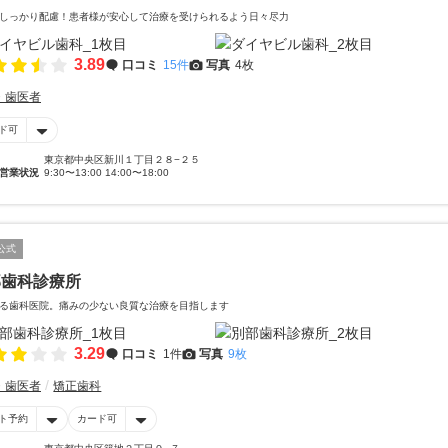
しっかり配慮！患者様が安心して治療を受けられるよう日々尽力
3.89
口コミ
15件
写真
4枚
・歯医者
ド可
東京都中央区新川１丁目２８−２５
営業状況
9:30〜13:00 14:00〜18:00
公式
部歯科診療所
る歯科医院。痛みの少ない良質な治療を目指します
3.29
口コミ
1件
写真
9枚
・歯医者
矯正歯科
ト予約
カード可