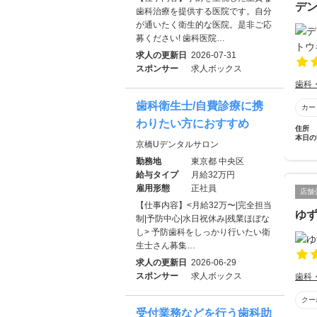
デ
歯科治療を提供する医院です。自分
が通いたく衛生的な医院。是非ご応
募ください! 歯科医院…
求人の更新日
2026-07-31
スポンサー
求人ボックス
歯科
歯科衛生士/自費診療に携
カー
わりたい方におすすめ
住所
本日の
京橋Uデンタルサロン
勤務地
東京都 中央区
給与タイプ
月給32万円
雇用形態
正社員
店舗
【仕事内容】<月給32万〜|完全担当
ゆ
制|予防中心|水日祝休み|残業ほぼな
し> 予防歯科をしっかり行いたい衛
生士さん募集…
求人の更新日
2026-06-29
スポンサー
求人ボックス
歯科
クー
受付業務などを行う歯科助