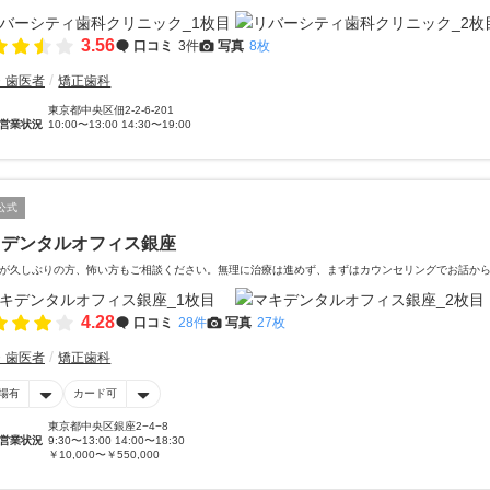
3.56
口コミ
3件
写真
8枚
・歯医者
矯正歯科
東京都中央区佃2-2-6-201
営業状況
10:00〜13:00 14:30〜19:00
公式
キデンタルオフィス銀座
が久しぶりの方、怖い方もご相談ください。無理に治療は進めず、まずはカウンセリングでお話か
4.28
口コミ
28件
写真
27枚
・歯医者
矯正歯科
場有
カード可
東京都中央区銀座2−4−8
営業状況
9:30〜13:00 14:00〜18:30
￥10,000〜￥550,000