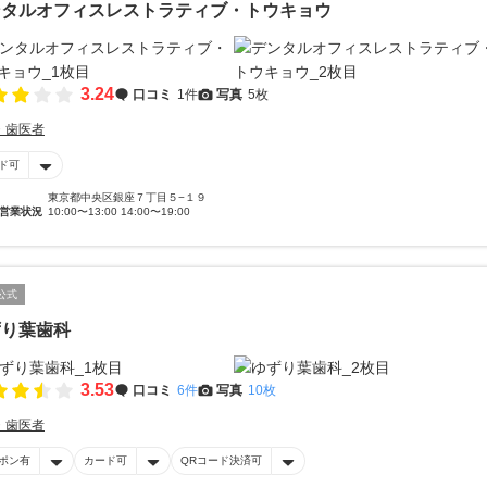
ンタルオフィスレストラティブ・トウキョウ
3.24
口コミ
1件
写真
5枚
・歯医者
ド可
東京都中央区銀座７丁目５−１９
営業状況
10:00〜13:00 14:00〜19:00
公式
ずり葉歯科
3.53
口コミ
6件
写真
10枚
・歯医者
ポン有
カード可
QRコード決済可