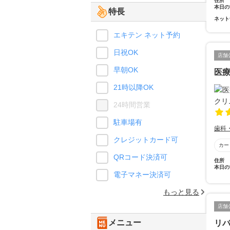
住所
本日の
特長
ネット
エキテン ネット予約
日祝OK
店舗
早朝OK
医療
21時以降OK
24時間営業
駐車場有
歯科
クレジットカード可
カー
QRコード決済可
住所
本日の
電子マネー決済可
もっと見る
店舗
メニュー
リ