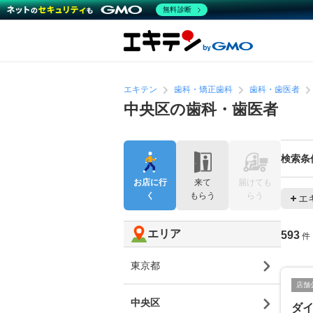
無料診断
エキテン
歯科・矯正歯科
歯科・歯医者
中央区の歯科・歯医者
検索条
お店に行
来て
届けても
く
もらう
らう
エ
エリア
593
件
東京都
店舗
中央区
ダ