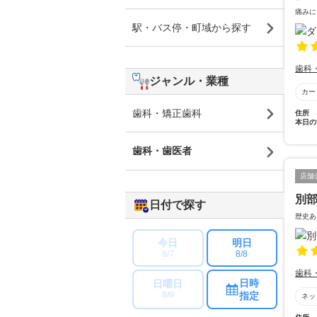
痛みに
駅・バス停・町域から探す
歯科
ジャンル・業種
カー
歯科・矯正歯科
住所
本日の
歯科・歯医者
店舗
別
日付で探す
歴史あ
今日
明日
8/7
8/8
歯科
日時
日曜日
指定
8/9
ネッ