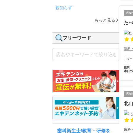
親知らず
店舗
もっと見る
た
フリーワード
歯科
カー
住所
本日の
店舗
北
歯科
歯科衛生士/教育・研修を