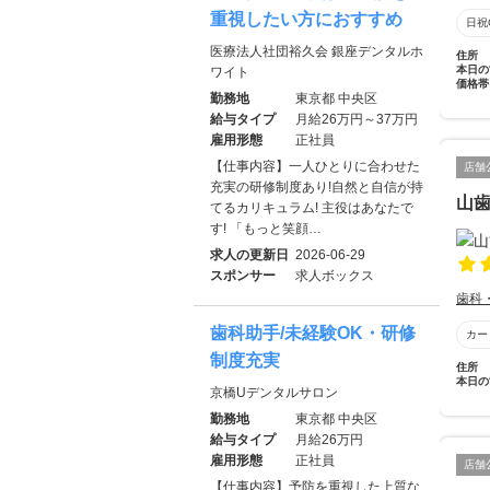
重視したい方におすすめ
日祝
医療法人社団裕久会 銀座デンタルホ
住所
本日の
ワイト
価格帯
勤務地
東京都 中央区
給与タイプ
月給26万円～37万円
雇用形態
正社員
【仕事内容】一人ひとりに合わせた
店舗
充実の研修制度あり!自然と自信が持
山
てるカリキュラム! 主役はあなたで
す! 「もっと笑顔…
求人の更新日
2026-06-29
スポンサー
求人ボックス
歯科
歯科助手/未経験OK・研修
カー
制度充実
住所
本日の
京橋Uデンタルサロン
勤務地
東京都 中央区
給与タイプ
月給26万円
雇用形態
正社員
店舗
【仕事内容】予防を重視した上質な