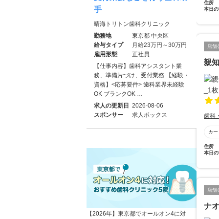
住所
手
本日の
晴海トリトン歯科クリニック
勤務地
東京都 中央区
給与タイプ
月給23万円～30万円
店舗
雇用形態
正社員
親
【仕事内容】歯科アシスタント業
務、準備片づけ、受付業務 【経験・
資格】<応募要件> 歯科業界未経験
OK ブランクOK …
求人の更新日
2026-08-06
スポンサー
求人ボックス
歯科
カー
住所
本日の
店舗
ナ
【2026年】東京都でオールオン4に対