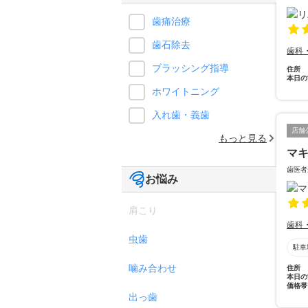
歯痛治療
歯石除去
歯科
ブラッシング指導
住所
本日の
ホワイトニング
入れ歯・義歯
店舗
もっと見る
マ
歯医者
お悩み
肩こり
歯科
虫歯
駐車
噛み合わせ
住所
本日の
価格帯
出っ歯