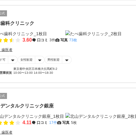
公式
べ歯科クリニック
3.60
口コミ
3件
写真
73枚
・歯医者
ド可
女性歓迎
男性歓迎
東京都中央区日本橋大伝馬町6-2
営業状況
10:00〜13:00 14:00〜18:30
公式
山デンタルクリニック銀座
4.11
口コミ
17件
写真
5枚
・歯医者