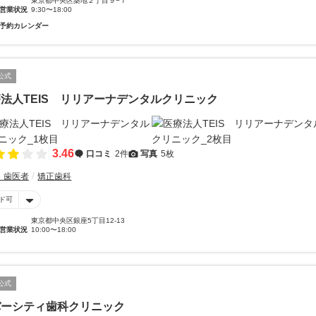
東京都中央区築地２丁目９−７
営業状況
9:30〜18:00
予約カレンダー
公式
法人TEIS リリアーナデンタルクリニック
3.46
口コミ
2件
写真
5枚
・歯医者
矯正歯科
ド可
東京都中央区銀座5丁目12-13
営業状況
10:00〜18:00
公式
バーシティ歯科クリニック