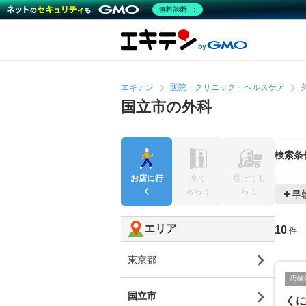
無料診断
エキテン
医院・クリニック・ヘルスケア
国立市の外科
検索条
お店に行
来て
届けても
く
もらう
らう
早
エリア
10
件
東京都
店舗
国立市
く