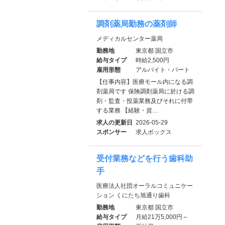
調剤薬局勤務の薬剤師
メディカルセンター薬局
勤務地
東京都 国立市
給与タイプ
時給2,500円
雇用形態
アルバイト・パート
【仕事内容】医療モール内になる調
剤薬局です 保険調剤薬局に於ける調
剤・監査・投薬業務及びそれに付帯
する業務 【経験・資…
求人の更新日
2026-05-29
スポンサー
求人ボックス
受付業務などを行う歯科助
手
医療法人社団オーラルコミュニケー
ション くにたち旭通り歯科
勤務地
東京都 国立市
給与タイプ
月給21万5,000円～