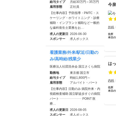
給与タイプ
月給30万円～35万円
今
雇用形態
正社員
【仕事内容】予防指導・PMTC・ス
ケーリング・ホワイトニング・診療
補助・インプラント補助など一般的
外科
な歯科衛生士業務をお…
求人の更新日
2026-06-30
住所
本日の
スポンサー
求人ボックス
看護業務/外来/駅近/日勤の
み/高時給/残業少
は
医療法人社団浩央会 国立さくら病院
勤務地
東京都 国立市
給与タイプ
時給1,800円～
内科
雇用形態
アルバイト・パート
住所
【仕事内容】日勤のみ 病院外来・内
本日の
視鏡検査補助 国立駅徒歩すぐの病院
パート ┈┈┈┈┈┈┈ POINT 医
療…
求人の更新日
2026-08-05
スポンサー
求人ボックス