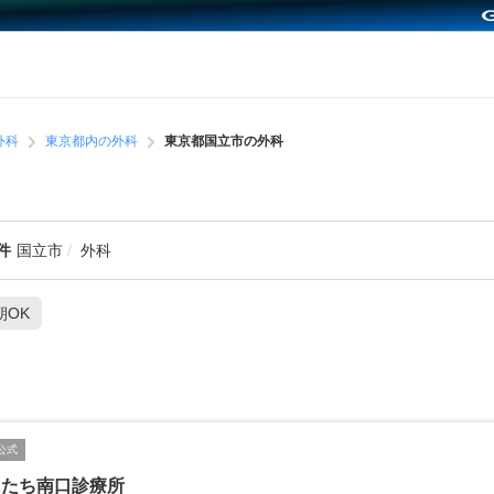
外科
東京都内の外科
東京都国立市の外科
件
国立市
外科
朝OK
公式
にたち南口診療所