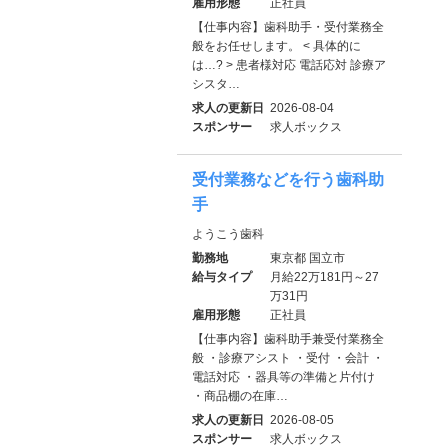
雇用形態
正社員
【仕事内容】歯科助手・受付業務全
般をお任せします。 < 具体的に
は…? > 患者様対応 電話応対 診療ア
シスタ…
求人の更新日
2026-08-04
スポンサー
求人ボックス
受付業務などを行う歯科助
手
ようこう歯科
勤務地
東京都 国立市
給与タイプ
月給22万181円～27
万31円
雇用形態
正社員
【仕事内容】歯科助手兼受付業務全
般 ・診療アシスト ・受付 ・会計 ・
電話対応 ・器具等の準備と片付け
・商品棚の在庫…
求人の更新日
2026-08-05
スポンサー
求人ボックス