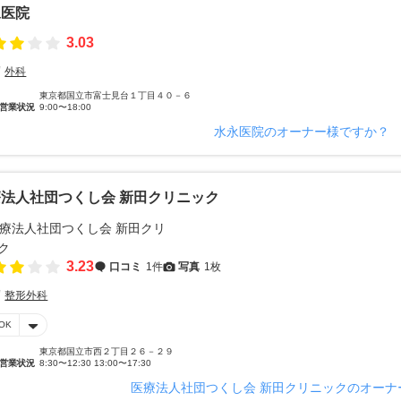
永医院
3.03
外科
東京都国立市富士見台１丁目４０－６
営業状況
9:00〜18:00
水永医院のオーナー様ですか？
法人社団つくし会 新田クリニック
3.23
口コミ
1件
写真
1枚
整形外科
OK
東京都国立市西２丁目２６－２９
営業状況
8:30〜12:30 13:00〜17:30
医療法人社団つくし会 新田クリニックのオーナ