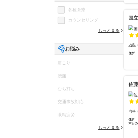
各種医療
国
カウンセリング
もっと見る
内科
お悩み
住所
肩こり
腰痛
佐
むち打ち
交通事故対応
内科
眼精疲労
住所
本日の
もっと見る