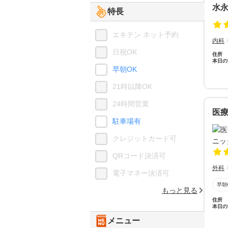
水
特長
エキテン ネット予約
内科
日祝OK
住所
本日の
早朝OK
21時以降OK
24時間営業
医療
駐車場有
クレジットカード可
QRコード決済可
外科
電子マネー決済可
早朝
もっと見る
住所
本日の
メニュー