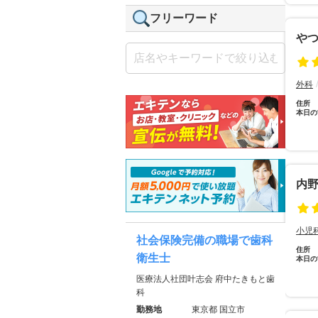
フリーワード
や
外科
住所
本日の
内
小児
社会保険完備の職場で歯科
住所
衛生士
本日の
医療法人社団叶志会 府中たきもと歯
科
勤務地
東京都 国立市