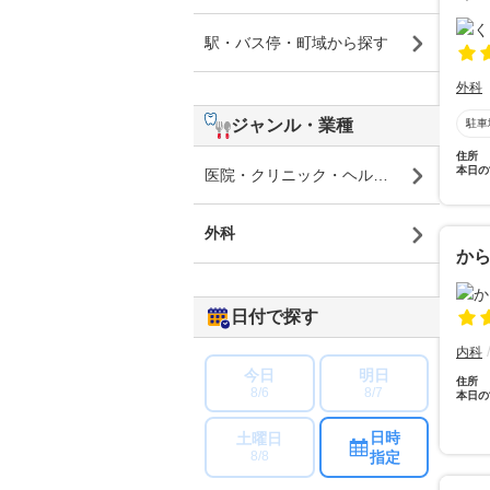
駅・バス停・町域から探す
外科
ジャンル・業種
駐車
住所
本日の
医院・クリニック・ヘルスケア
外科
か
日付で探す
内科
今日
明日
住所
8/6
8/7
本日の
日時
土曜日
指定
8/8