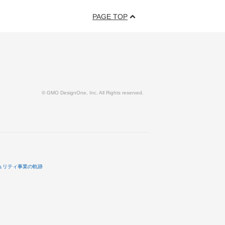
PAGE TOP
© GMO DesignOne, Inc. All Rights reserved.
ュリティ事業の軌跡