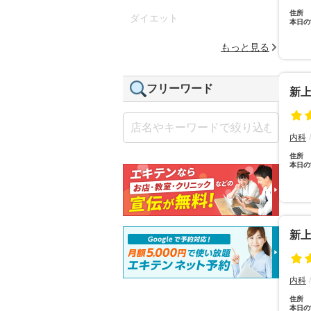
住所
ダイエット
本日の
もっと見る
フリーワード
新上
内科
住所
本日の
新上
内科
住所
本日の