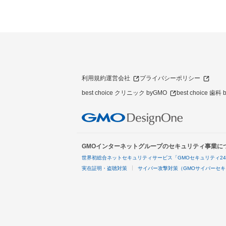
利用規約
運営会社
プライバシーポリシー
best choice クリニック byGMO
best choice 歯科
GMOインターネットグループのセキュリティ事業に
世界初総合ネットセキュリティサービス「GMOセキュリティ2
実在証明・盗聴対策
サイバー攻撃対策（GMOサイバーセキ