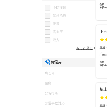
住所
予防注射
本日の
禁煙治療
肥満
上
高血圧
漢方
内科
もっと見る
早朝
お悩み
住所
本日の
肩こり
腰痛
新
むち打ち
交通事故対応
内科