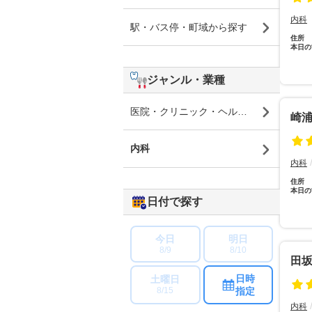
内科
駅・バス停・町域から探す
住所
本日の
ジャンル・業種
医院・クリニック・ヘルスケア
崎
内科
内科
住所
本日の
日付で探す
今日
明日
8/9
8/10
田
日時
土曜日
指定
8/15
内科