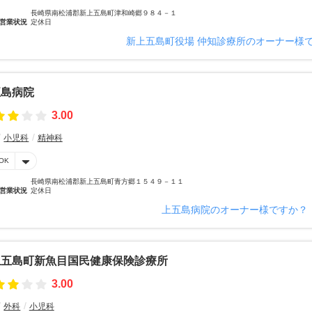
長崎県南松浦郡新上五島町津和崎郷９８４－１
営業状況
定休日
新上五島町役場 仲知診療所のオーナー様
五島病院
3.00
小児科
精神科
OK
長崎県南松浦郡新上五島町青方郷１５４９－１１
営業状況
定休日
上五島病院のオーナー様ですか？
上五島町新魚目国民健康保険診療所
3.00
外科
小児科