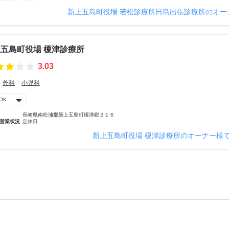
新上五島町役場 若松診療所日島出張診療所のオー
五島町役場 榎津診療所
3.03
外科
小児科
OK
長崎県南松浦郡新上五島町榎津郷２１６
営業状況
定休日
新上五島町役場 榎津診療所のオーナー様