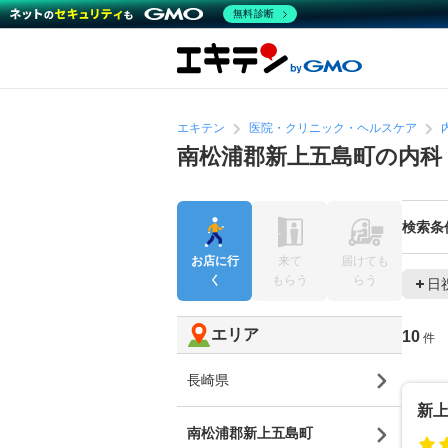
無料診断
エキテン
医院・クリニック・ヘルスケア
南松浦郡新上五島町の内科
検索条
お店に行
来て
届けても
く
もらう
らう
日
エリア
10
件
長崎県
新
南松浦郡新上五島町