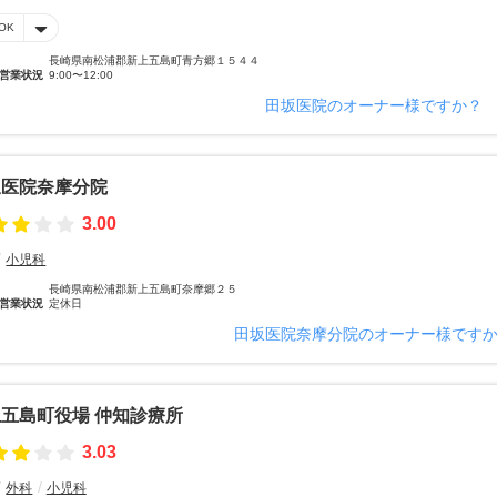
OK
長崎県南松浦郡新上五島町青方郷１５４４
営業状況
9:00〜12:00
田坂医院のオーナー様ですか？
坂医院奈摩分院
3.00
小児科
長崎県南松浦郡新上五島町奈摩郷２５
営業状況
定休日
田坂医院奈摩分院のオーナー様です
五島町役場 仲知診療所
3.03
外科
小児科