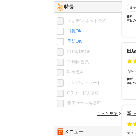
特長
日祝
住所
エキテン ネット予約
本日の
日祝OK
早朝OK
田
21時以降OK
24時間営業
内科
駐車場有
住所
クレジットカード可
本日の
QRコード決済可
電子マネー決済可
もっと見る
新上
メニュー
内科