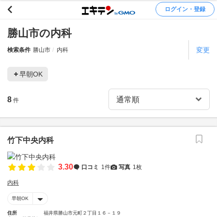
ログイン・登録
勝山市の内科
変更
検索条件
勝山市
内科
早朝OK
8
件
竹下中央内科
3.30
口コミ
1件
写真
1枚
内科
早朝OK
住所
福井県勝山市元町２丁目１６－１９