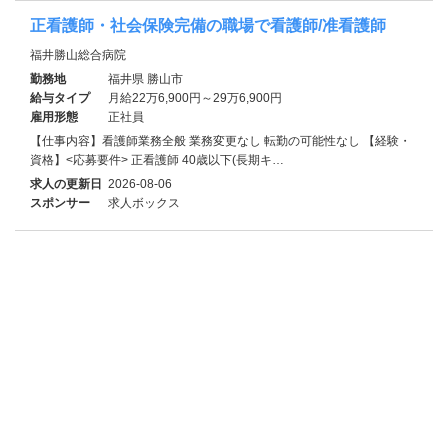
正看護師・社会保険完備の職場で看護師/准看護師
福井勝山総合病院
勤務地
福井県 勝山市
給与タイプ
月給22万6,900円～29万6,900円
雇用形態
正社員
【仕事内容】看護師業務全般 業務変更なし 転勤の可能性なし 【経験・
資格】<応募要件> 正看護師 40歳以下(長期キ…
求人の更新日
2026-08-06
スポンサー
求人ボックス