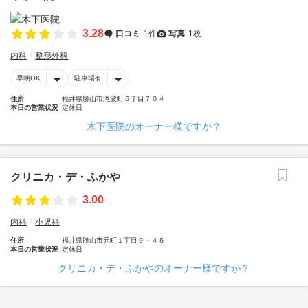
3.28
口コミ
1件
写真
1枚
内科
整形外科
早朝OK
駐車場有
住所
福井県勝山市滝波町５丁目７０４
本日の営業状況
定休日
木下医院のオーナー様ですか？
クリニカ・デ・ふかや
3.00
内科
小児科
住所
福井県勝山市元町１丁目９－４５
本日の営業状況
定休日
クリニカ・デ・ふかやのオーナー様ですか？