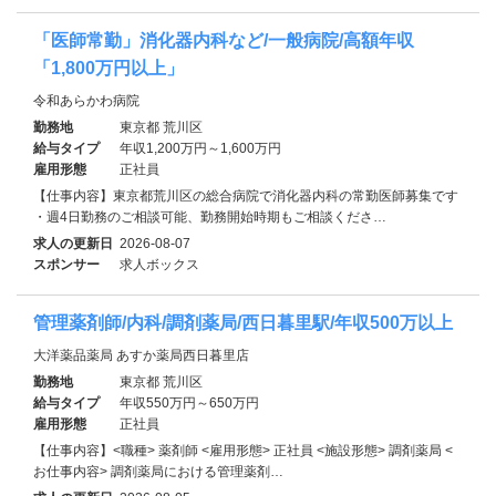
「医師常勤」消化器内科など/一般病院/高額年収
「1,800万円以上」
令和あらかわ病院
勤務地
東京都 荒川区
給与タイプ
年収1,200万円～1,600万円
雇用形態
正社員
【仕事内容】東京都荒川区の総合病院で消化器内科の常勤医師募集です
・週4日勤務のご相談可能、勤務開始時期もご相談くださ…
求人の更新日
2026-08-07
スポンサー
求人ボックス
管理薬剤師/内科/調剤薬局/西日暮里駅/年収500万以上
大洋薬品薬局 あすか薬局西日暮里店
勤務地
東京都 荒川区
給与タイプ
年収550万円～650万円
雇用形態
正社員
【仕事内容】<職種> 薬剤師 <雇用形態> 正社員 <施設形態> 調剤薬局 <
お仕事内容> 調剤薬局における管理薬剤…