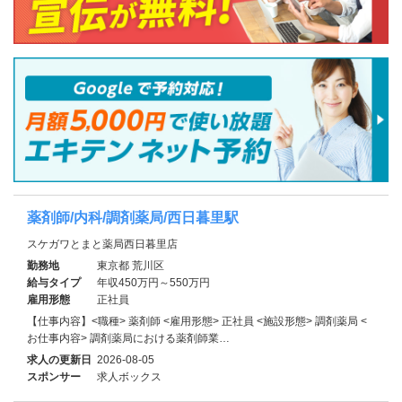
薬剤師/内科/調剤薬局/西日暮里駅
スケガワとまと薬局西日暮里店
勤務地
東京都 荒川区
給与タイプ
年収450万円～550万円
雇用形態
正社員
【仕事内容】<職種> 薬剤師 <雇用形態> 正社員 <施設形態> 調剤薬局 <
お仕事内容> 調剤薬局における薬剤師業…
求人の更新日
2026-08-05
スポンサー
求人ボックス