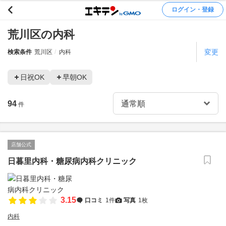
ログイン・登録
荒川区の内科
変更
検索条件
荒川区
内科
日祝OK
早朝OK
94
件
店舗公式
日暮里内科・糖尿病内科クリニック
3.15
口コミ
1件
写真
1枚
内科