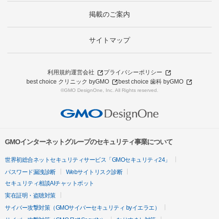
掲載のご案内
サイトマップ
利用規約
運営会社
プライバシーポリシー
best choice クリニック byGMO
best choice 歯科 byGMO
©GMO DesignOne, Inc. All Rights reserved.
GMOインターネットグループのセキュリティ事業について
世界初総合ネットセキュリティサービス「GMOセキュリティ24」
パスワード漏洩診断
Webサイトリスク診断
セキュリティ相談AIチャットボット
実在証明・盗聴対策
サイバー攻撃対策（GMOサイバーセキュリティ byイエラエ）