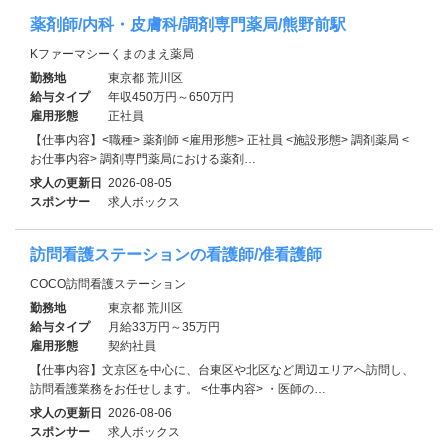
薬剤師/内科・皮膚科/調剤専門薬局/熊野前駅
Kファーマシーくまのまえ薬局
勤務地
東京都 荒川区
給与タイプ
年収450万円～650万円
雇用形態
正社員
【仕事内容】<職種> 薬剤師 <雇用形態> 正社員 <施設形態> 調剤薬局 <
お仕事内容> 調剤専門薬局における薬剤…
求人の更新日
2026-08-05
スポンサー
求人ボックス
訪問看護ステーションの看護師/准看護師
COCO訪問看護ステーション
勤務地
東京都 荒川区
給与タイプ
月給33万円～35万円
雇用形態
契約社員
【仕事内容】文京区を中心に、台東区や北区など周辺エリアへ訪問し、
訪問看護業務をお任せします。 <仕事内容> ・医師の…
求人の更新日
2026-08-06
スポンサー
求人ボックス