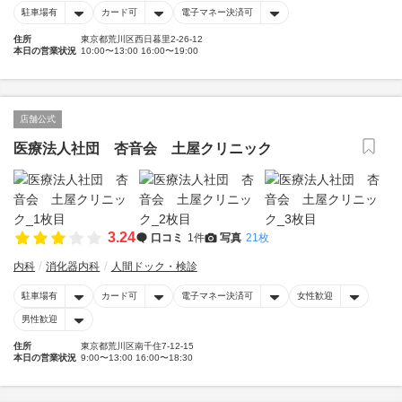
駐車場有
カード可
電子マネー決済可
住所
東京都荒川区西日暮里2-26-12
本日の営業状況
10:00〜13:00 16:00〜19:00
店舗公式
医療法人社団 杏音会 土屋クリニック
3.24
口コミ
1件
写真
21枚
内科
消化器内科
人間ドック・検診
駐車場有
カード可
電子マネー決済可
女性歓迎
男性歓迎
住所
東京都荒川区南千住7-12-15
本日の営業状況
9:00〜13:00 16:00〜18:30