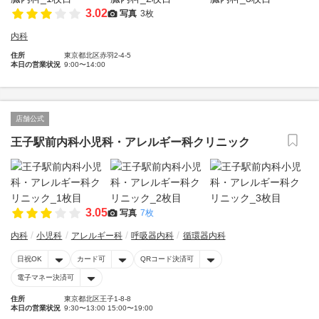
3.02
写真
3枚
内科
住所
東京都北区赤羽2-4-5
本日の営業状況
9:00〜14:00
店舗公式
王子駅前内科小児科・アレルギー科クリニック
3.05
写真
7枚
内科
小児科
アレルギー科
呼吸器内科
循環器内科
日祝OK
カード可
QRコード決済可
電子マネー決済可
住所
東京都北区王子1-8-8
本日の営業状況
9:30〜13:00 15:00〜19:00