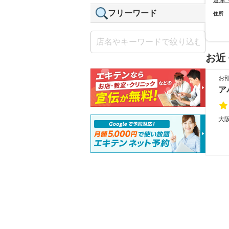
倉庫
フリーワード
住所
お近
お
ア
大