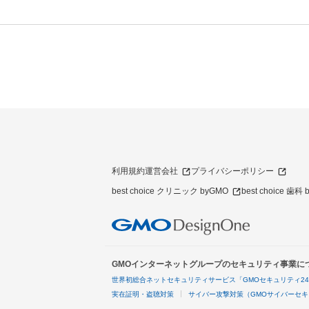
利用規約
運営会社
プライバシーポリシー
best choice クリニック byGMO
best choice 歯科
GMOインターネットグループのセキュリティ事業に
世界初総合ネットセキュリティサービス「GMOセキュリティ2
実在証明・盗聴対策
サイバー攻撃対策（GMOサイバーセキ