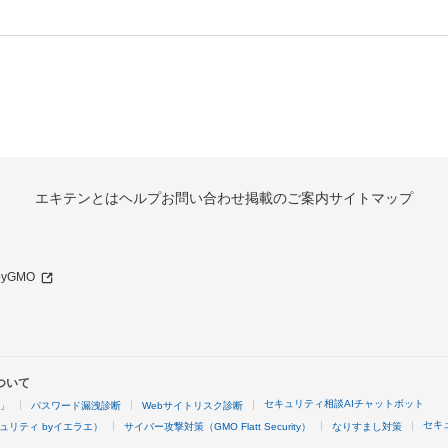
エキテンとは
ヘルプ
お問い合わせ
掲載のご案内
サイトマップ
 byGMO
ついて
セキュリティ相談AIチャットボット
4」
パスワード漏洩診断
Webサイトリスク診断
セキ
ュリティ byイエラエ）
サイバー攻撃対策（GMO Flatt Security）
なりすまし対策