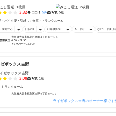
3.32
口コミ
5件
写真
5枚
便・バイク便・引越し
倉庫・トランクルーム
・訪問対応
日祝OK
21時以降OK
カード可
QRコード決済
大阪府大阪市福島区野田４丁目６ー１５
営業状況
0:00〜29:30
￥3,000〜￥16,500
イゼボックス吉野
3.00
写真
1枚
・トランクルーム
大阪府大阪市福島区吉野５丁目８−１７
ライゼボックス吉野のオーナー様です