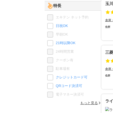
玉
特長
エキテン ネット予約
倉庫
日祝OK
住所
早朝OK
21時以降OK
24時間営業
三
クーポン有
駐車場有
倉庫
住所
クレジットカード可
QRコード決済可
電子マネー決済可
ラ
もっと見る