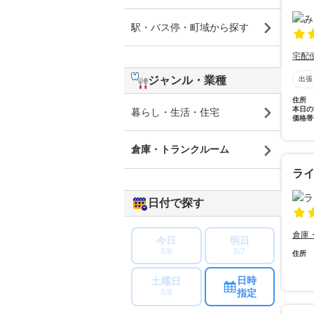
駅・バス停・町域から探す
宅配
ジャンル・業種
出張
住所
本日の
暮らし・生活・住宅
価格帯
倉庫・トランクルーム
ラ
日付で探す
倉庫
今日
明日
8/6
8/7
住所
日時
土曜日
指定
8/8