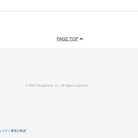
PAGE TOP
© GMO DesignOne, Inc. All Rights reserved.
ュリティ事業の軌跡