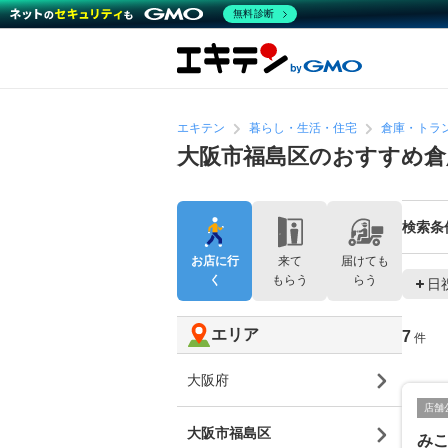
無料診断
エキテン
暮らし・生活・住宅
倉庫・トラ
大阪市福島区のおすすめ倉
検索条
お店に行
来て
届けても
く
もらう
らう
日
エリア
7
件
大阪府
店舗
大阪市福島区
み