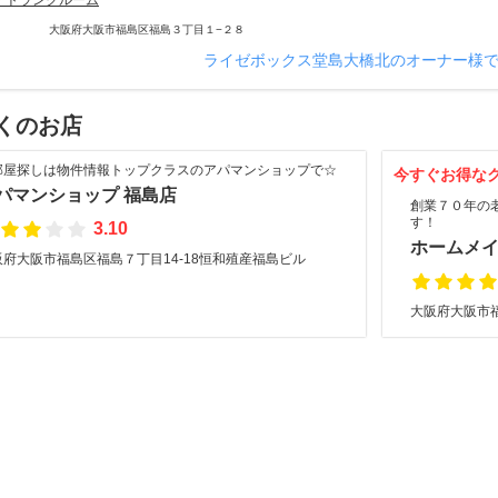
・トランクルーム
大阪府大阪市福島区福島３丁目１−２８
ライゼボックス堂島大橋北のオーナー様
くのお店
部屋探しは物件情報トップクラスのアパマンショップで☆
今すぐお得な
パマンショップ 福島店
創業７０年の
す！
3.10
ホームメ
阪府大阪市福島区福島７丁目14-18恒和殖産福島ビル
大阪府大阪市福島