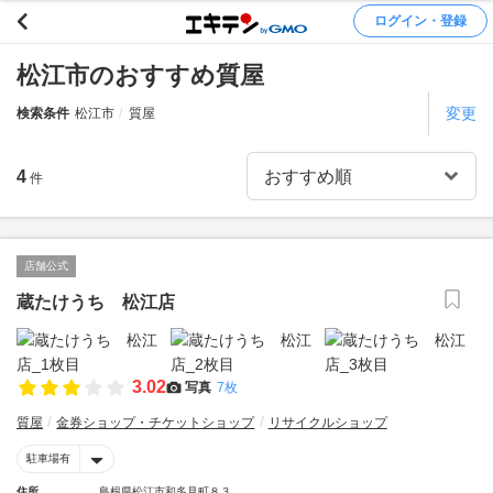
ログイン・登録
松江市のおすすめ質屋
変更
検索条件
松江市
質屋
4
件
店舗公式
蔵たけうち 松江店
3.02
写真
7枚
質屋
金券ショップ・チケットショップ
リサイクルショップ
駐車場有
住所
島根県松江市和多見町８３