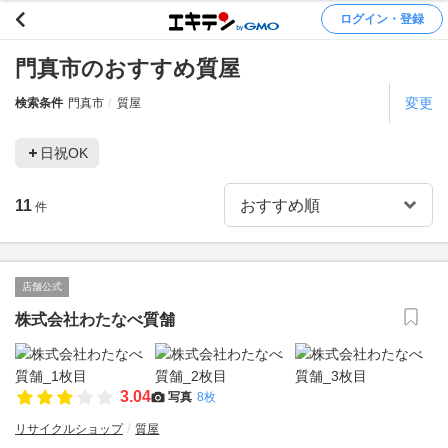
ログイン・登録
門真市のおすすめ質屋
変更
検索条件
門真市
質屋
日祝OK
11
件
店舗公式
株式会社わたなべ質舗
3.04
写真
8枚
リサイクルショップ
質屋