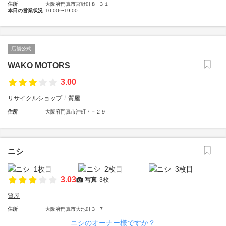
住所
大阪府門真市宮野町８−３１
本日の営業状況
10:00〜19:00
店舗公式
WAKO MOTORS
3.00
リサイクルショップ
質屋
住所
大阪府門真市沖町７－２９
ニシ
3.03
写真
3枚
質屋
住所
大阪府門真市大池町３−７
ニシのオーナー様ですか？