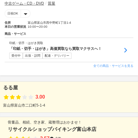
中古ゲーム・CD・DVD
質屋
日祝OK
住所
富山県富山市西中野町1丁目1-4
本日の営業状況
10:00〜20:00
商品・サービス
印紙・切手・はがき買取
「印紙・切手・はがき」高価買取なら買取マクサスへ！
受付中
出張・訪問
配達・デリバリー
全ての商品・サービスを見る
るる屋
3.00
富山県富山市二口町5-1-4
骨董品、相続、空き家、蔵整理はおかませ！
リサイクルショップバイキング富山本店