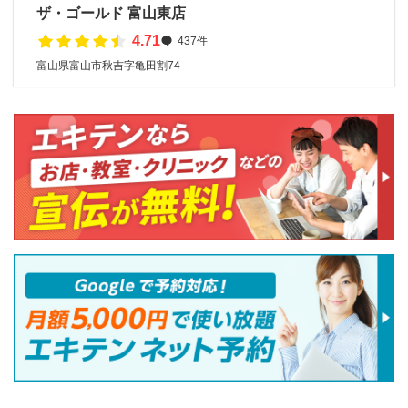
ザ・ゴールド 富山東店
4.71
437件
富山県富山市秋吉字亀田割74