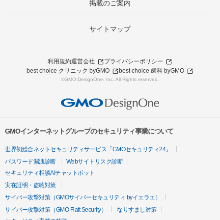
掲載のご案内
サイトマップ
利用規約
運営会社
プライバシーポリシー
best choice クリニック byGMO
best choice 歯科 byGMO
©GMO DesignOne, Inc. All Rights reserved.
GMOインターネットグループのセキュリティ事業について
世界初総合ネットセキュリティサービス「GMOセキュリティ24」
パスワード漏洩診断
Webサイトリスク診断
セキュリティ相談AIチャットボット
実在証明・盗聴対策
サイバー攻撃対策（GMOサイバーセキュリティ byイエラエ）
サイバー攻撃対策（GMO Flatt Security）
なりすまし対策