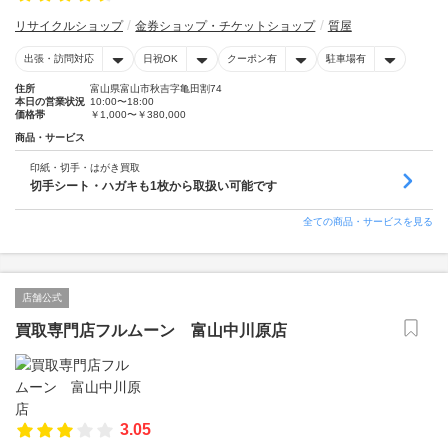
リサイクルショップ
金券ショップ・チケットショップ
質屋
出張・訪問対応
日祝OK
クーポン有
駐車場有
住所
富山県富山市秋吉字亀田割74
本日の営業状況
10:00〜18:00
価格帯
￥1,000〜￥380,000
商品・サービス
印紙・切手・はがき買取
切手シート・ハガキも1枚から取扱い可能です
全ての商品・サービスを見る
店舗公式
買取専門店フルムーン 富山中川原店
3.05