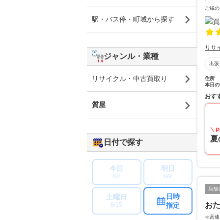
ご縁の
駅・バス停・町域から探す
リサ
ジャンル・業種
出張
リサイクル・中古買取り
住所
本日の
おす
質屋
P
夏
日付で探す
今日
明日
8/8
8/9
店舗
日時
土曜日
おた
指定
8/15
≪高価