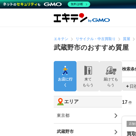
無料診断
エキテン
リサイクル・中古買取り
質屋
武蔵野市のおすすめ質屋
検索条
お店に行
来て
届けても
く
もらう
らう
日
エリア
17
件
東京都
店舗
武蔵野市
買取