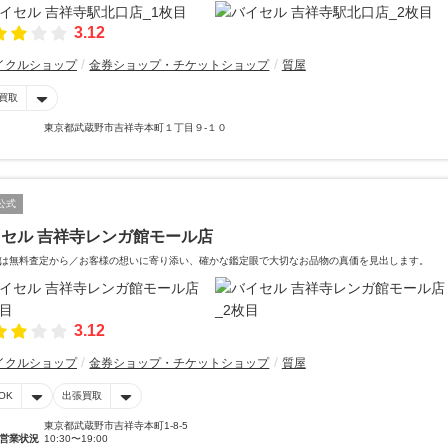
3.12
イクルショップ
金券ショップ・チケットショップ
質屋
買取
東京都武蔵野市吉祥寺本町１丁目９-１０
公式
セル 吉祥寺レンガ館モール店
は無料査定から／お客様の想いに寄り添い、確かな鑑定眼で大切なお品物の真価を見出します。
3.12
イクルショップ
金券ショップ・チケットショップ
質屋
OK
出張買取
東京都武蔵野市吉祥寺本町1-8-5
営業状況
10:30〜19:00