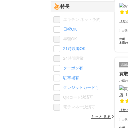
特長
エキテン ネット予約
リサ
日祝OK
出張
早朝OK
住所
本日の
21時以降OK
24時間営業
店舗
クーポン有
買取
駐車場有
ご縁の
クレジットカード可
QRコード決済可
電子マネー決済可
リサ
もっと見る
出張
住所