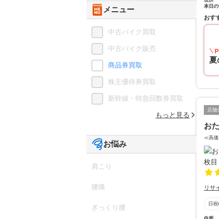
本日の
メニュー
おす
中古バイク買取
中古バイク販売
P
夏
商品券買取
株主優待券買取
新幹線・特急回数券買取
店舗
もっと見る
おた
≪高価
お悩み
肩こり
腰痛
リサ
日祝
ぎっくり腰
住所