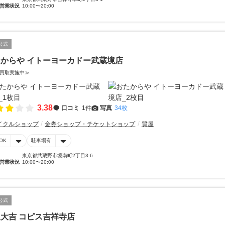
営業状況
10:00〜20:00
公式
からや イトーヨーカドー武蔵境店
買取実施中≫
3.38
口コミ
1件
写真
34枚
イクルショップ
金券ショップ・チケットショップ
質屋
OK
駐車場有
東京都武蔵野市境南町2丁目3-6
営業状況
10:00〜20:00
公式
大吉 コピス吉祥寺店