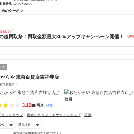
営業状況
10:00〜20:00
すめのクーポン
30
ickUp
の超買取祭！買取金額最大30％アップキャンペーン開催！
NE
公式
からや 東急百貨店吉祥寺店
買取実施中≫
3.12
写真
34枚
イクルショップ
金券ショップ・チケットショップ
質屋
OK
駐車場有
東京都武蔵野市吉祥寺本町2丁目3-1