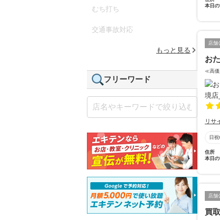
本日の
むち打ち
交通事故対応
店舗
もっと見る
おた
≪高価
フリーワード
リサ
日祝
住所
本日の
店舗
買取