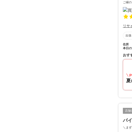
ご縁の
リサ
出張
住所
本日の
おす
P
夏
店舗
バイ
＼まず