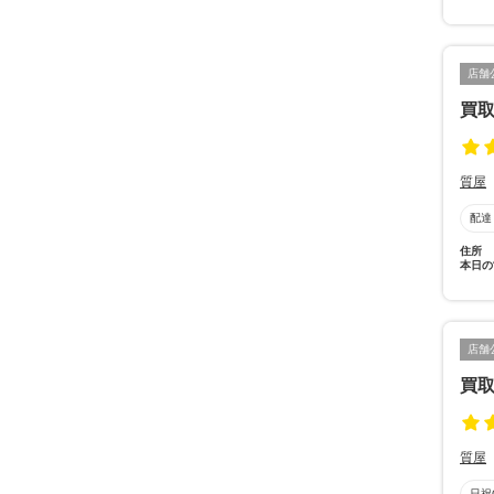
店舗
買取
質屋
配達
住所
本日の
店舗
買取
質屋
日祝