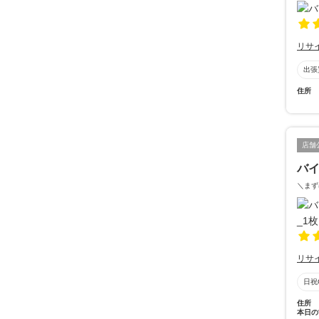
リサ
出張
住所
店舗
バイ
＼まず
リサ
日祝
住所
本日の