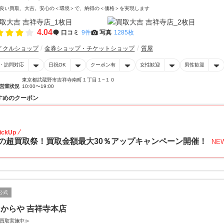
良い買取、大吉。安心の＜環境＞で、納得の＜価格＞を実現します
4.04
口コミ
9件
写真
1285枚
イクルショップ
金券ショップ・チケットショップ
質屋
・訪問対応
日祝OK
クーポン有
女性歓迎
男性歓迎
東京都武蔵野市吉祥寺南町１丁目１−１０
営業状況
10:00〜19:00
すめのクーポン
30
ickUp
の超買取祭！買取金額最大30％アップキャンペーン開催！
NE
公式
からや 吉祥寺本店
買取実施中≫