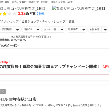
良い買取、大吉。安心の＜環境＞で、納得の＜価格＞を実現します
3.12
写真
230枚
イクルショップ
金券ショップ・チケットショップ
質屋
・訪問対応
日祝OK
クーポン有
駐車場有
女性歓迎
東京都武蔵野市吉祥寺本町1丁目11-5
営業状況
10:00〜19:00
すめのクーポン
30
ickUp
の超買取祭！買取金額最大30％アップキャンペーン開催！
NE
公式
セル 吉祥寺駅北口店
は無料査定から／お客様の想いに寄り添い、確かな鑑定眼で大切なお品物の真価を見出します。