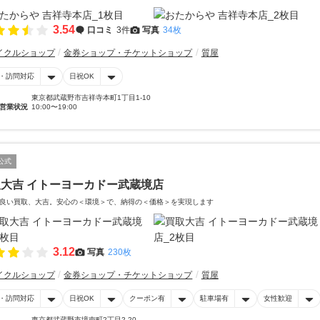
3.54
口コミ
3件
写真
34枚
イクルショップ
金券ショップ・チケットショップ
質屋
・訪問対応
日祝OK
東京都武蔵野市吉祥寺本町1丁目1-10
営業状況
10:00〜19:00
公式
大吉 イトーヨーカドー武蔵境店
良い買取、大吉。安心の＜環境＞で、納得の＜価格＞を実現します
3.12
写真
230枚
イクルショップ
金券ショップ・チケットショップ
質屋
・訪問対応
日祝OK
クーポン有
駐車場有
女性歓迎
東京都武蔵野市境南町2丁目2-20