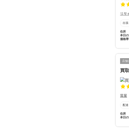
リサ
出張
住所
本日の
価格帯
店舗
買取
質屋
配達
住所
本日の