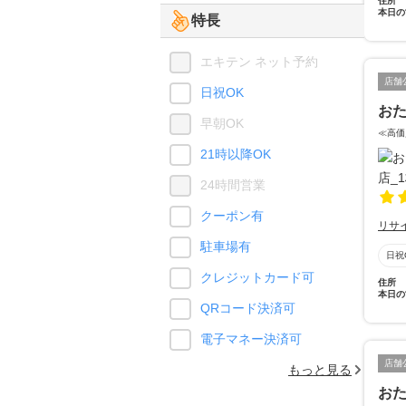
住所
本日の
特長
エキテン ネット予約
店舗
日祝OK
おた
早朝OK
≪高価
21時以降OK
24時間営業
クーポン有
リサ
駐車場有
日祝
クレジットカード可
住所
本日の
QRコード決済可
電子マネー決済可
店舗
もっと見る
おた