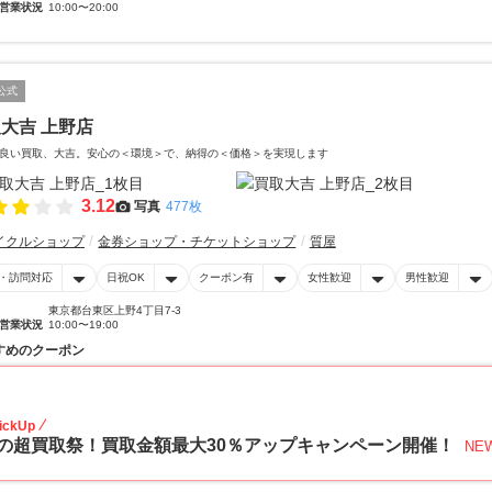
営業状況
10:00〜20:00
公式
大吉 上野店
良い買取、大吉。安心の＜環境＞で、納得の＜価格＞を実現します
3.12
写真
477枚
イクルショップ
金券ショップ・チケットショップ
質屋
・訪問対応
日祝OK
クーポン有
女性歓迎
男性歓迎
東京都台東区上野4丁目7-3
営業状況
10:00〜19:00
すめのクーポン
30
ickUp
の超買取祭！買取金額最大30％アップキャンペーン開催！
NE