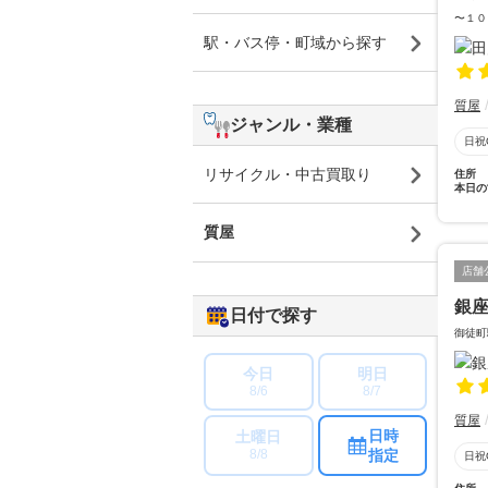
〜１０
駅・バス停・町域から探す
質屋
ジャンル・業種
日祝
リサイクル・中古買取り
住所
本日の
質屋
店舗
銀
日付で探す
御徒町
今日
明日
8/6
8/7
質屋
日時
土曜日
指定
8/8
日祝