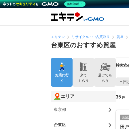
無料診断
エキテン
リサイクル・中古買取り
質屋
台東区のおすすめ質屋
検索条
お店に行
来て
届けても
く
もらう
らう
日
エリア
35
件
東京都
店舗
台東区
田