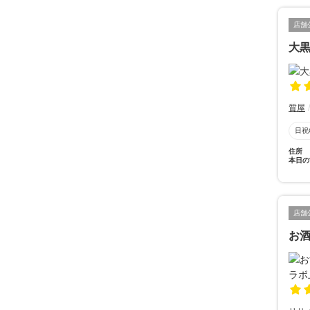
店舗
大黒
質屋
日祝
住所
本日の
店舗
お酒