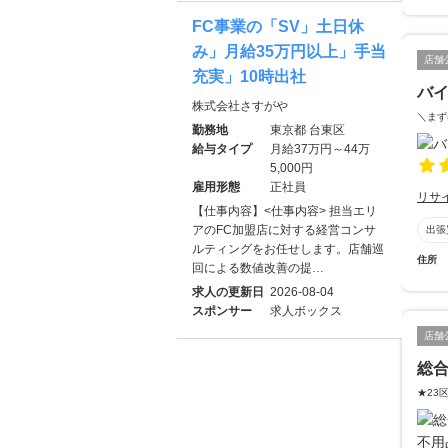
FC事業の「SV」土日休
み」月給35万円以上」手当
店舗
充実」10時出社
バイ
株式会社さすがや
＼まず
勤務地
東京都 台東区
給与タイプ
月給37万円～44万
5,000円
雇用形態
正社員
リサ
【仕事内容】<仕事内容> 担当エリ
アのFC加盟店に対する経営コンサ
出張
ルティングをお任せします。店舗巡
住所
回による数値改善の提…
求人の更新日
2026-08-04
スポンサー
求人ボックス
店舗
総合
★23