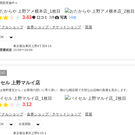
買取実施中≫
3.43
口コミ
2件
写真
34枚
イクルショップ
金券ショップ・チケットショップ
質屋
OK
東京都台東区上野4丁目9-14
営業状況
10:00〜19:00
公式
セル 上野マルイ店
は無料査定から／お客様の想いに寄り添い、確かな鑑定眼で大切なお品物の真価を見出します。
3.12
イクルショップ
金券ショップ・チケットショップ
質屋
OK
出張買取
東京都台東区上野6-15-1