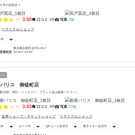
０年の目利き〜
3.50
口コミ
3件
写真
9枚
リサイクルショップ
OK
東京都台東区谷中3-16-7
営業状況
10:00〜20:00
公式
座パリス 御徒町店
駅10秒！時計・ジュエリー・ブランド品は銀座パリスへ！
3.43
口コミ
3件
写真
10枚
金券ショップ・チケットショップ
リサイクルショップ
OK
カード可
QRコード決済可
電子マネー決済可