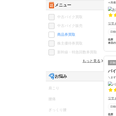
≪高価
メニュー
中古バイク買取
リサ
中古バイク販売
日祝
商品券買取
住所
株主優待券買取
本日の
新幹線・特急回数券買取
もっと見る
店舗
バイ
お悩み
＼まず
肩こり
リサ
腰痛
日祝
ぎっくり腰
住所