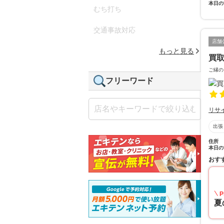
本日の
むち打ち
交通事故対応
店舗
もっと見る
買取
ご縁の
フリーワード
リサ
出張
住所
本日の
おす
P
夏