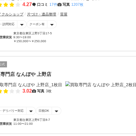
4.27
口コミ
17件
写真
1207枚
イクルショップ
片づけ・遺品整理
質屋
・訪問対応
クーポン有
東京都台東区上野3丁目17-5
営業状況
9:30〜19:00
￥150,000〜￥250,000
公式
専門店 なんぼや 上野店
3.02
写真
3枚
・デリバリー対応
日祝OK
東京都台東区上野6丁目8-7
営業状況
11:00〜21:00