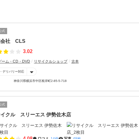
公式
会社 CLS
3.02
ゲーム・CD・DVD
リサイクルショップ
古本
・デリバリー対応
神奈川県横浜市中区根岸町2-85-5-718
公式
イクル スリーエス 伊勢佐木店
4.08
口コミ
14件
写真
49枚