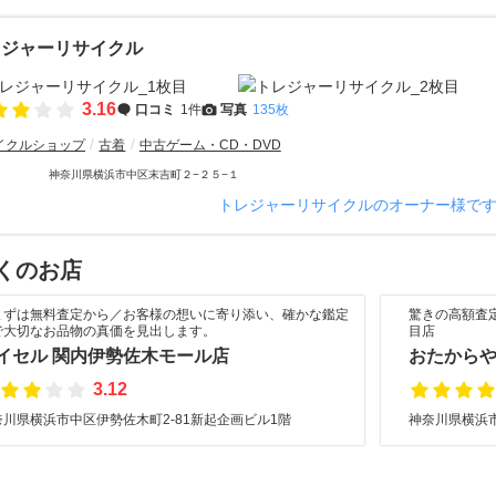
レジャーリサイクル
3.16
口コミ
1件
写真
135枚
イクルショップ
古着
中古ゲーム・CD・DVD
神奈川県横浜市中区末吉町２−２５−１
トレジャーリサイクルのオーナー様で
くのお店
まずは無料査定から／お客様の想いに寄り添い、確かな鑑定
驚きの高額査
で大切なお品物の真価を見出します。
目店
イセル 関内伊勢佐木モール店
おたからや
3.12
奈川県横浜市中区伊勢佐木町2-81新起企画ビル1階
神奈川県横浜市