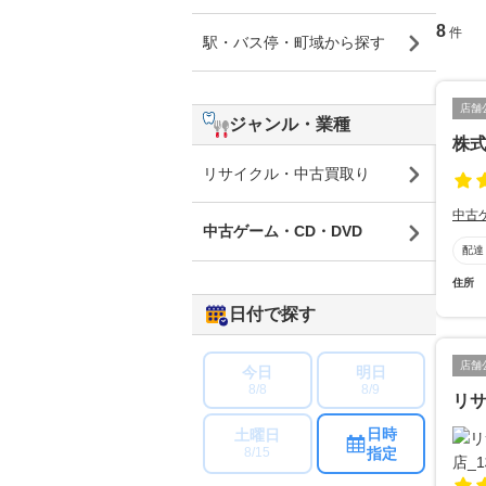
8
件
駅・バス停・町域から探す
店舗
ジャンル・業種
株式
リサイクル・中古買取り
中古
中古ゲーム・CD・DVD
配達
住所
日付で探す
店舗
今日
明日
8/8
8/9
リサ
日時
土曜日
指定
8/15