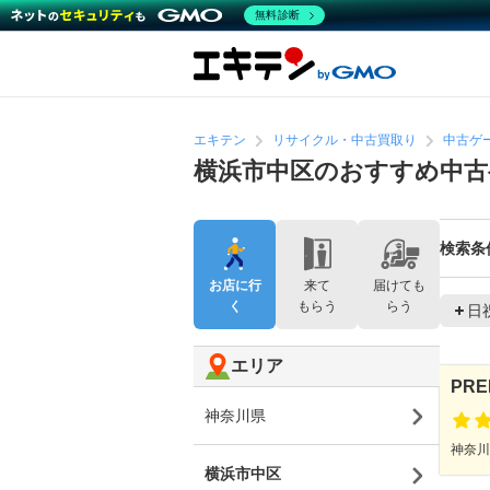
無料診断
エキテン
リサイクル・中古買取り
中古ゲー
横浜市中区のおすすめ中古
検索条
お店に行
来て
届けても
く
もらう
らう
日
エリア
PR
神奈川県
神奈川
横浜市中区