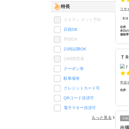
特長
リサ
配達
エキテン ネット予約
住所
日祝OK
本日の
価格帯
早朝OK
21時以降OK
Ｔ
24時間営業
クーポン有
駐車場有
中古
クレジットカード可
住所
QRコード決済可
電子マネー決済可
もっと見る
店舗
出張