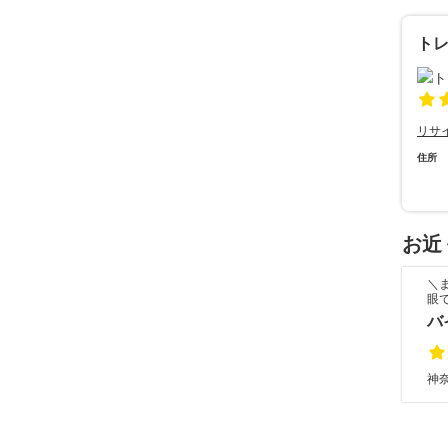
ト
リサ
住所
お近
＼
眼
バ
神