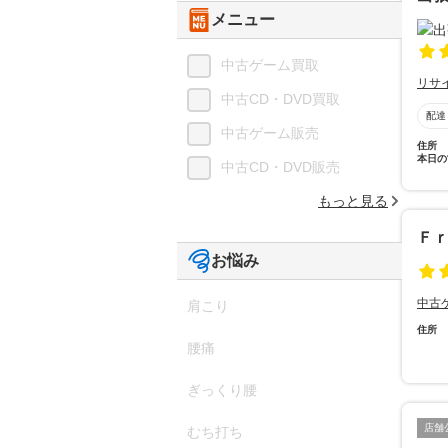
メニュー
中古ゲーム買取
リサ
中古CD・DVD買取
配達
中古ゲーム販売
住所
本日の
中古CD・DVD販売
もっと見る
Ｆ
お悩み
中古
肩こり
住所
腰痛
ぎっくり腰
店舗
むち打ち