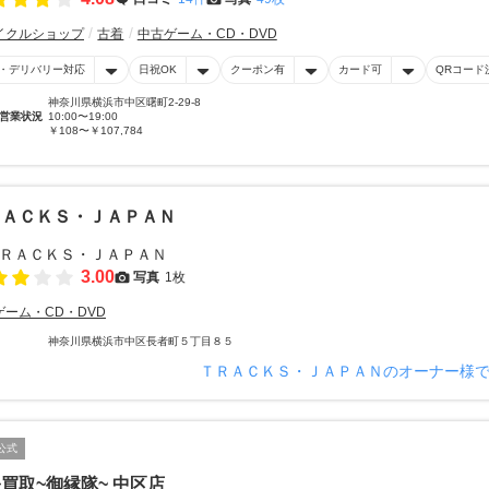
イクルショップ
古着
中古ゲーム・CD・DVD
・デリバリー対応
日祝OK
クーポン有
カード可
QRコード
神奈川県横浜市中区曙町2-29-8
営業状況
10:00〜19:00
￥108〜￥107,784
ＲＡＣＫＳ・ＪＡＰＡＮ
3.00
写真
1枚
ゲーム・CD・DVD
神奈川県横浜市中区長者町５丁目８５
ＴＲＡＣＫＳ・ＪＡＰＡＮのオーナー様
公式
買取~御縁隊~ 中区店