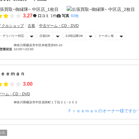
3.27
口コミ
1件
写真
60枚
イクルショップ
古着
中古ゲーム・CD・DVD
・デリバリー対応
日祝OK
21時以降OK
クーポン有
神奈川県横浜市中区本牧荒井85-10
営業状況
10:00〜23:00
ｒｅｅｍａｎ
3.00
ゲーム・CD・DVD
神奈川県横浜市中区花咲町１丁目２１−２０３
Ｆｒｅｅｍａｎのオーナー様ですか
公式