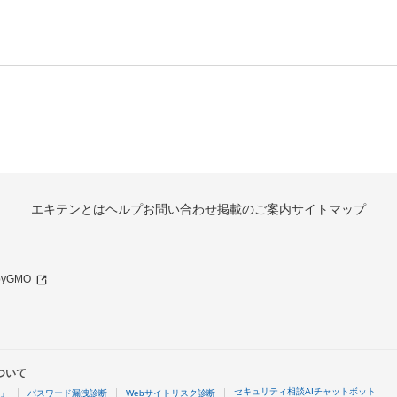
エキテンとは
ヘルプ
お問い合わせ
掲載のご案内
サイトマップ
 byGMO
ついて
セキュリティ相談AIチャットボット
4」
パスワード漏洩診断
Webサイトリスク診断