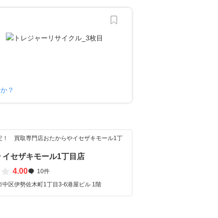
すか？
定！ 買取専門店おたからやイセザキモール1丁
 イセザキモール1丁目店
4.00
10件
中区伊勢佐木町1丁目3-6港屋ビル 1階