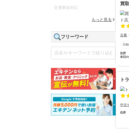
買取
交通事故対応
もっと見る
古着
フリーワード
日祝
住所
本日の
ト
中古
住所