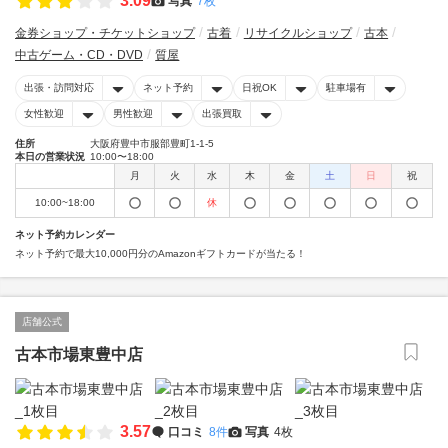
3.09
写真
7枚
金券ショップ・チケットショップ
古着
リサイクルショップ
古本
中古ゲーム・CD・DVD
質屋
出張・訪問対応
ネット予約
日祝OK
駐車場有
女性歓迎
男性歓迎
出張買取
住所
大阪府豊中市服部豊町1-1-5
本日の営業状況
10:00〜18:00
月
火
水
木
金
土
日
祝
10:00~18:00
休
ネット予約カレンダー
ネット予約で最大10,000円分のAmazonギフトカードが当たる！
店舗公式
古本市場東豊中店
3.57
口コミ
8件
写真
4枚