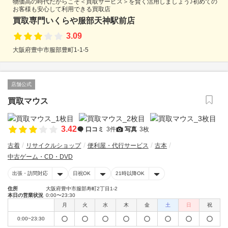
物価高の時代だからこそ＜買取サービス＞を賢く活用しましょう♪初めての
お客様も安心して利用できる買取店
買取専門いくらや服部天神駅前店
3.09
大阪府豊中市服部豊町1-1-5
店舗公式
買取マウス
3.42
口コミ
3件
写真
3枚
古着
リサイクルショップ
便利屋・代行サービス
古本
中古ゲーム・CD・DVD
出張・訪問対応
日祝OK
21時以降OK
住所
大阪府豊中市服部寿町2丁目1-2
本日の営業状況
0:00〜23:30
月
火
水
木
金
土
日
祝
0:00~23:30