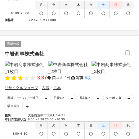
月
火
水
木
金
土
日
祝
10:00~23:00
価格帯
￥2,178〜￥11,000
店舗公式
中岩商事株式会社
3.37
口コミ
1件
写真
9枚
リサイクルショップ
古着
古本
配達・デリバリー対応
日祝OK
早朝OK
クーポン有
駐車場有
住所
大阪府豊中市大島町3-7-21
本日の営業状況
8:00〜8:30 20:00〜20:30
月
火
水
木
金
土
日
祝
8:00~8:30