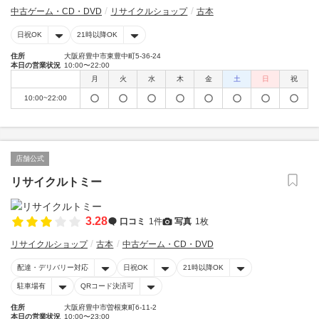
中古ゲーム・CD・DVD
リサイクルショップ
古本
日祝OK
21時以降OK
住所
大阪府豊中市東豊中町5-36-24
本日の営業状況
10:00〜22:00
月
火
水
木
金
土
日
祝
10:00~22:00
店舗公式
リサイクルトミー
3.28
口コミ
1件
写真
1枚
リサイクルショップ
古本
中古ゲーム・CD・DVD
配達・デリバリー対応
日祝OK
21時以降OK
駐車場有
QRコード決済可
住所
大阪府豊中市曽根東町6-11-2
本日の営業状況
10:00〜23:00