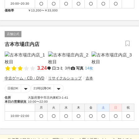
20:00~20:30
価格帯
￥13,200〜￥33,000
店舗公式
古本市場庄内店
3.24
口コミ
3件
写真
14枚
中古ゲーム・CD・DVD
リサイクルショップ
古本
日祝OK
21時以降OK
住所
大阪府豊中市庄内東町3-1-41
本日の営業状況
10:00〜22:00
月
火
水
木
金
土
日
祝
10:00~22:00