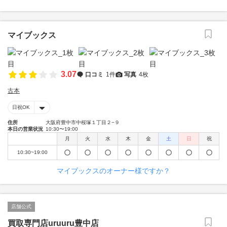
マイブックス
3.07
口コミ
1件
写真
4枚
古本
日祝OK
住所
大阪府豊中市中桜塚１丁目２−９
本日の営業状況
10:30〜19:00
月
火
水
木
金
土
日
祝
10:30~19:00
マイブックスのオーナー様ですか？
店舗公式
買取専門店uruuru豊中店