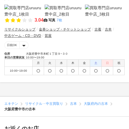
3.04
写真
7枚
リサイクルショップ
金券ショップ・チケットショップ
古着
古本
中古ゲーム・CD・DVD
質屋
日祝OK
住所
大阪府豊中市本町１丁目９−３０
本日の営業状況
10:00〜19:00
月
火
水
木
金
土
日
祝
10:00~19:00
エキテン
リサイクル・中古買取り
古本
大阪府内の古本
大阪府豊中市の古本
お近くのお店