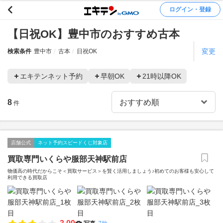
ログイン・登録
【日祝OK】豊中市のおすすめ古本
変更
検索条件
豊中市
古本
日祝OK
エキテンネット予約
早朝OK
21時以降OK
8
件
店舗公式
ネット予約スピードくじ対象店
買取専門いくらや服部天神駅前店
物価高の時代だからこそ＜買取サービス＞を賢く活用しましょう♪初めてのお客様も安心して
利用できる買取店