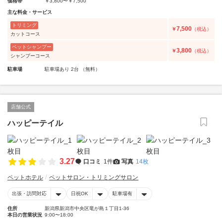
価格帯
￥3,800〜￥7,500
主な料金・サービス
トリミング
7,500
￥
（税込）
カットコース
ペットシャンプー
3,800
￥
（税込）
シャンプーコース
駐車場
駐車場あり 2台 （無料）
店舗公式
ハッピーテイル
3.27
口コミ
1件
写真
14枚
ペットホテル
ペットサロン・トリミングサロン
出張・訪問対応
日祝OK
駐車場有
住所
新潟県新潟市中央区竜が島１丁目1-36
本日の営業状況
9:00〜18:00