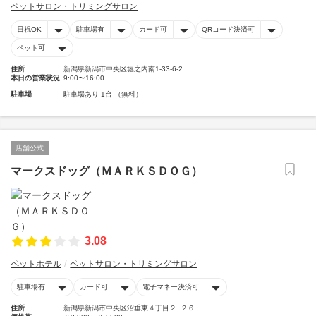
ペットサロン・トリミングサロン
日祝OK
駐車場有
カード可
QRコード決済可
ペット可
住所
新潟県新潟市中央区堀之内南1-33-6-2
本日の営業状況
9:00〜16:00
駐車場
駐車場あり 1台 （無料）
店舗公式
マークスドッグ（ＭＡＲＫＳＤＯＧ）
3.08
ペットホテル
ペットサロン・トリミングサロン
駐車場有
カード可
電子マネー決済可
住所
新潟県新潟市中央区沼垂東４丁目２−２６