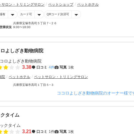
トサロン・トリミングサロン
ペットショップ
ペットホテル
場有
カード可
QRコード決済可
兵庫県宝塚市高司５丁目７−２６
営業状況
9:00〜18:00
コロよしざき動物病院
3.38
口コミ
4件
写真
1枚
病院
ペットホテル
ペットサロン・トリミングサロン
兵庫県宝塚市高司１丁目５−３
ココロよしざき動物病院のオーナー様で
ックタイム
3.21
口コミ
1件
写真
1枚