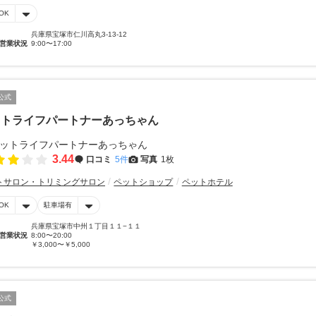
OK
兵庫県宝塚市仁川高丸3-13-12
営業状況
9:00〜17:00
公式
ットライフパートナーあっちゃん
3.44
口コミ
5件
写真
1枚
トサロン・トリミングサロン
ペットショップ
ペットホテル
OK
駐車場有
兵庫県宝塚市中州１丁目１１−１１
営業状況
8:00〜20:00
￥3,000〜￥5,000
公式