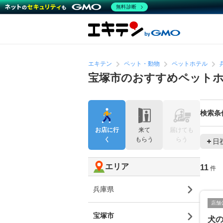
無料診断
エキテン
ペット・動物
ペットホテル
宝塚市のおすすめペット
検索条
お店に行
来て
届けても
く
もらう
らう
日
エリア
11
件
兵庫県
店舗
宝塚市
犬