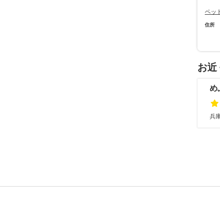
ペッ
住所
お近
め
兵