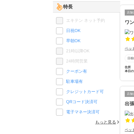
特長
店舗
エキテン ネット予約
ワ
日祝OK
早朝OK
ペッ
21時以降OK
日祝
24時間営業
住所
クーポン有
本日の
駐車場有
クレジットカード可
店舗
QRコード決済可
出張
電子マネー決済可
もっと見る
ペッ