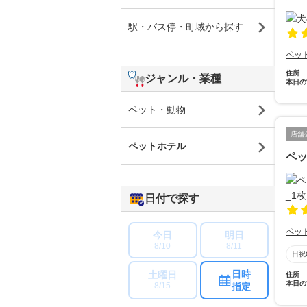
駅・バス停・町域から探す
ペッ
住所
ジャンル・業種
本日の
ペット・動物
店舗
ペットホテル
ペ
日付で探す
ペッ
今日
明日
8/10
8/11
日祝
日時
土曜日
住所
本日の
指定
8/15