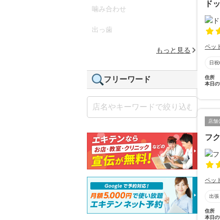
ド
噛み合わせ
出っ歯
ペッ
もっと見る
日祝
住所
フリーワード
本日の
店舗
フ
ペッ
出張
住所
本日の