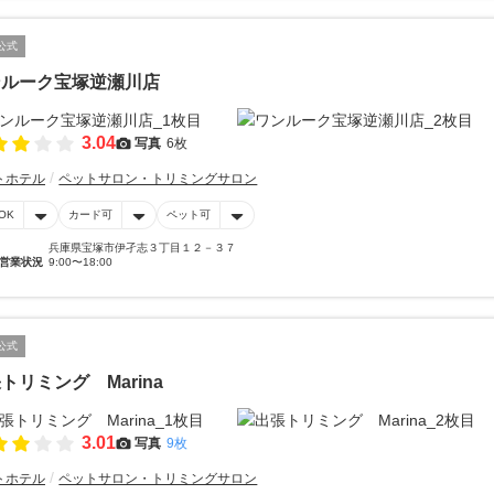
公式
ンルーク宝塚逆瀬川店
3.04
写真
6枚
トホテル
ペットサロン・トリミングサロン
OK
カード可
ペット可
兵庫県宝塚市伊孑志３丁目１２－３７
営業状況
9:00〜18:00
公式
トリミング Marina
3.01
写真
9枚
トホテル
ペットサロン・トリミングサロン