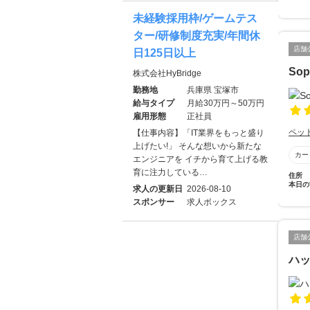
未経験採用枠/ゲームテス
ター/研修制度充実/年間休
店舗
日125日以上
Sop
株式会社HyBridge
勤務地
兵庫県 宝塚市
給与タイプ
月給30万円～50万円
雇用形態
正社員
ペッ
【仕事内容】「IT業界をもっと盛り
上げたい!」 そんな想いから新たな
カー
エンジニアを イチから育て上げる教
育に注力している…
住所
本日の
求人の更新日
2026-08-10
スポンサー
求人ボックス
店舗
ハ