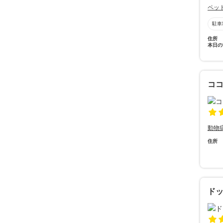
ペッ
駐車
住所
本日の
コ
動物
住所
ド