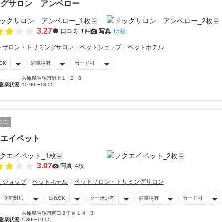
ッグサロン アンペロー
3.27
口コミ
1件
写真
15枚
トサロン・トリミングサロン
ペットショップ
ペットホテル
OK
駐車場有
カード可
兵庫県宝塚市野上１−２−８
営業状況
10:00〜18:00
公式
クエイペット
3.07
写真
4枚
トショップ
ペットホテル
ペットサロン・トリミングサロン
・訪問対応
日祝OK
クーポン有
駐車場有
カード可
兵庫県宝塚市南口２丁目１４−３
営業状況
9:30〜19:00