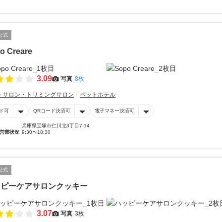
公式
o Creare
3.09
写真
8枚
トサロン・トリミングサロン
ペットホテル
ド可
QRコード決済可
電子マネー決済可
兵庫県宝塚市仁川北3丁目7-14
営業状況
9:30〜18:30
公式
ッピーケアサロンクッキー
3.07
写真
3枚