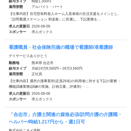
給与タイプ
時給1,300円
雇用形態
アルバイト・パート
【仕事内容】住宅型有料老人ホーム入居者様の生活支援をメインとし、
『訪問看護ステーション 和楽家』に所属し、下記業務を…
求人の更新日
2026-08-06
スポンサー
求人ボックス
看護職員・社会保険完備の職場で看護師/准看護師
デイサービスありがとう
勤務地
熊本県 合志市
給与タイプ
月給24万8,560円～26万3,560円
雇用形態
正社員
【仕事内容】通所介護事業所(定員28名)の利用者に対する下記の業務 ・
機能訓練業務(訓練の実施、計画立案、評価等) ・…
求人の更新日
2026-08-06
スポンサー
求人ボックス
「合志市」介護士関連の資格必須/訪問介護の介護職・
ヘルパー/時給1,217円から・週1日可
株式会社ニチイ学館