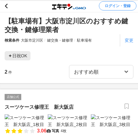
ログイン・登録
【駐車場有】大阪市淀川区のおすすめ鍵
交換・鍵修理業者
変更
検索条件
大阪市淀川区
鍵交換・鍵修理
駐車場有
日祝OK
2
件
店舗公式
スーツケース修理王 新大阪店
3.06
写真
4枚