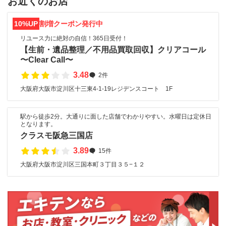
お近くのお店
10%UP
割増クーポン発行中
リユース力に絶対の自信！365日受付！
【生前・遺品整理／不用品買取回収】クリアコール
〜Clear Call〜
3.48
2件
大阪府大阪市淀川区十三東4-1-19レジデンスコート 1F
駅から徒歩2分。大通りに面した店舗でわかりやすい。水曜日は定休日
となります。
クラスモ阪急三国店
3.89
15件
大阪府大阪市淀川区三国本町３丁目３５−１２