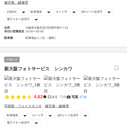
鍵交換・鍵修理
日祝OK
駐車場有
カード可
QRコード決済可
電子マネー決済可
住所
大阪府大阪市淀川区西中島5-7-19
本日の営業状況
10:00〜20:00
駐車場
駐車場あり 1台 （無料）
店舗公式
新大阪フォトサービス シンカワ
4.62
口コミ
73件
写真
87枚
写真館・フォトスタジオ
鍵交換・鍵修理
駐車場有
カード可
QRコード決済可
電子マネー決済可