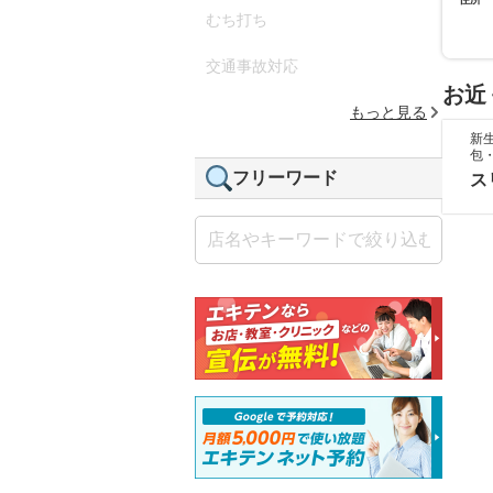
むち打ち
交通事故対応
お近
もっと見る
新
包
フリーワード
ス