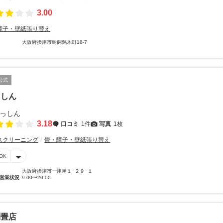
3.00
障子・壁紙張り替え
大阪府摂津市鳥飼銘木町18-7
公式
っしん
3.18
口コミ
1件
写真
1枚
スクリーニング
畳・障子・壁紙張り替え
OK
大阪府摂津市一津屋１−２９−１
営業状況
9:00〜20:00
渕畳店