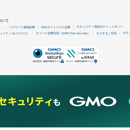
ついて
セキュリティ相談AIチャットボット
4」
パスワード漏洩診断
Webサイトリスク診断
セキ
ュリティ byイエラエ）
サイバー攻撃対策（GMO Flatt Security）
なりすまし対策