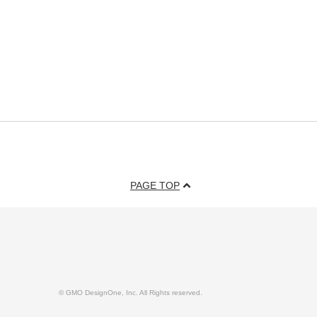
PAGE TOP
© GMO DesignOne, Inc. All Rights reserved.