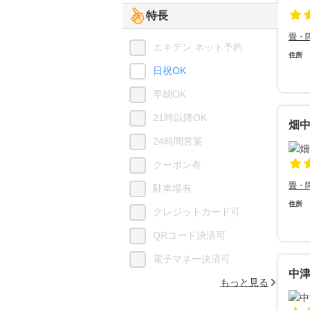
特長
畳・
エキテン ネット予約
住所
日祝OK
早朝OK
21時以降OK
畑
24時間営業
クーポン有
畳・
駐車場有
住所
クレジットカード可
QRコード決済可
電子マネー決済可
中
もっと見る