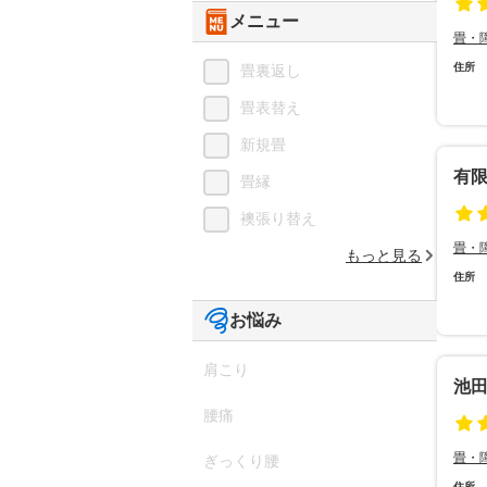
メニュー
畳・
住所
畳裏返し
畳表替え
新規畳
有
畳縁
襖張り替え
畳・
もっと見る
住所
お悩み
肩こり
池
腰痛
畳・
ぎっくり腰
住所