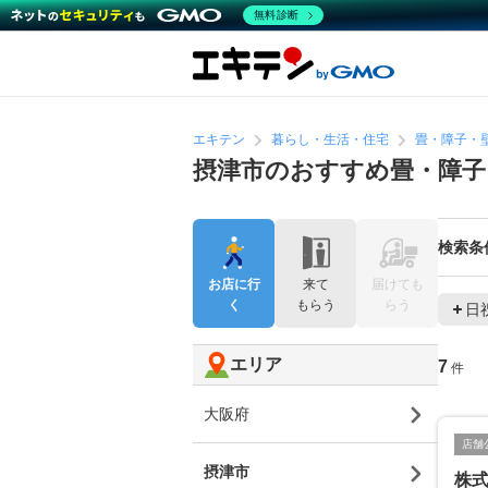
無料診断
エキテン
暮らし・生活・住宅
畳・障子・
摂津市のおすすめ畳・障子
検索条
お店に行
来て
届けても
く
もらう
らう
日
エリア
7
件
大阪府
店舗
摂津市
株