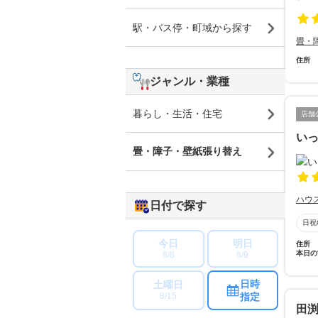
駅・バス停・町域から探す
畳・
住所
ジャンル・業種
暮らし・生活・住宅
店舗
い
畳・障子・壁紙張り替え
ハウ
日付で探す
日祝
今日
明日
住所
本日の
8/8
8/9
日時
土曜日
指定
8/15
田