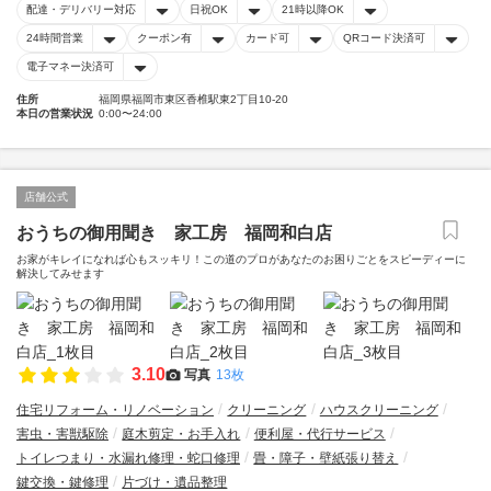
配達・デリバリー対応
日祝OK
21時以降OK
24時間営業
クーポン有
カード可
QRコード決済可
電子マネー決済可
住所
福岡県福岡市東区香椎駅東2丁目10-20
本日の営業状況
0:00〜24:00
店舗公式
おうちの御用聞き 家工房 福岡和白店
お家がキレイになれば心もスッキリ！この道のプロがあなたのお困りごとをスピーディーに
解決してみせます
3.10
写真
13枚
住宅リフォーム・リノベーション
クリーニング
ハウスクリーニング
害虫・害獣駆除
庭木剪定・お手入れ
便利屋・代行サービス
トイレつまり・水漏れ修理・蛇口修理
畳・障子・壁紙張り替え
鍵交換・鍵修理
片づけ・遺品整理