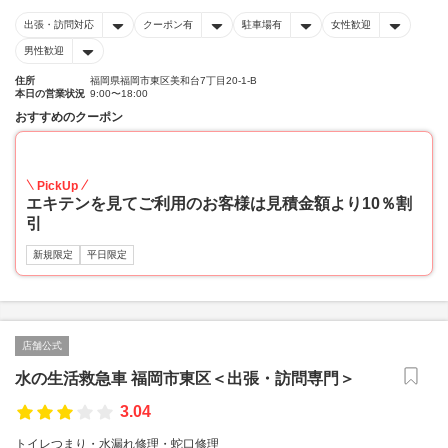
出張・訪問対応
クーポン有
駐車場有
女性歓迎
男性歓迎
住所
福岡県福岡市東区美和台7丁目20-1-B
本日の営業状況
9:00〜18:00
おすすめのクーポン
10
PickUp
エキテンを見てご利用のお客様は見積金額より10％割
引
新規限定
平日限定
店舗公式
水の生活救急車 福岡市東区＜出張・訪問専門＞
3.04
トイレつまり・水漏れ修理・蛇口修理