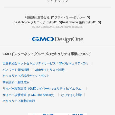
サイトマップ
利用規約
運営会社
プライバシーポリシー
best choice クリニック byGMO
best choice 歯科 byGMO
©GMO DesignOne, Inc. All Rights reserved.
GMOインターネットグループのセキュリティ事業について
世界初総合ネットセキュリティサービス「GMOセキュリティ24」
パスワード漏洩診断
Webサイトリスク診断
セキュリティ相談AIチャットボット
実在証明・盗聴対策
サイバー攻撃対策（GMOサイバーセキュリティ byイエラエ）
サイバー攻撃対策（GMO Flatt Security）
なりすまし対策
セキュリティ事業の軌跡