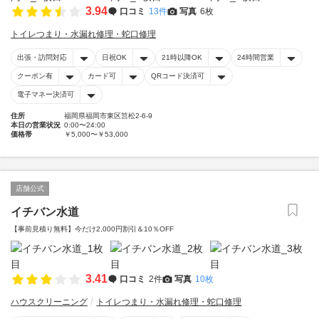
3.94
口コミ
13件
写真
6枚
トイレつまり・水漏れ修理・蛇口修理
出張・訪問対応
日祝OK
21時以降OK
24時間営業
クーポン有
カード可
QRコード決済可
電子マネー決済可
住所
福岡県福岡市東区筥松2-6-9
本日の営業状況
0:00〜24:00
価格帯
￥5,000〜￥53,000
店舗公式
イチバン水道
【事前見積り無料】今だけ2,000円割引＆10％OFF
3.41
口コミ
2件
写真
10枚
ハウスクリーニング
トイレつまり・水漏れ修理・蛇口修理