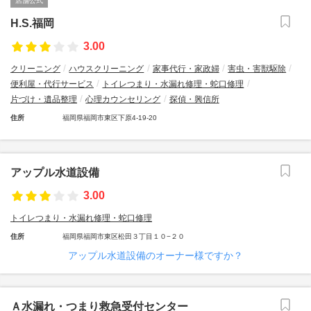
店舗公式
H.S.福岡
3.00
クリーニング
ハウスクリーニング
家事代行・家政婦
害虫・害獣駆除
便利屋・代行サービス
トイレつまり・水漏れ修理・蛇口修理
片づけ・遺品整理
心理カウンセリング
探偵・興信所
住所
福岡県福岡市東区下原4-19-20
アップル水道設備
3.00
トイレつまり・水漏れ修理・蛇口修理
住所
福岡県福岡市東区松田３丁目１０−２０
アップル水道設備のオーナー様ですか？
Ａ水漏れ・つまり救急受付センター