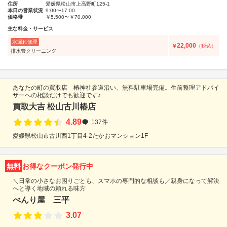
住所
愛媛県松山市上高野町125-1
本日の営業状況
9:00〜17:00
価格帯
￥5,500〜￥70,000
主な料金・サービス
水漏れ修理
22,000
￥
（税込）
排水管クリーニング
あなたの町の買取店 椿神社参道沿い、無料駐車場完備。生前整理アドバイ
ザーへの相談だけでも歓迎です♪
買取大吉 松山古川椿店
4.89
137件
愛媛県松山市古川西1丁目4-2たかおマンション1F
無料
お得なクーポン発行中
＼日常の小さなお困りごとも、スマホの専門的な相談も／親身になって解決
へと導く地域の頼れる味方
べんり屋 三平
3.07