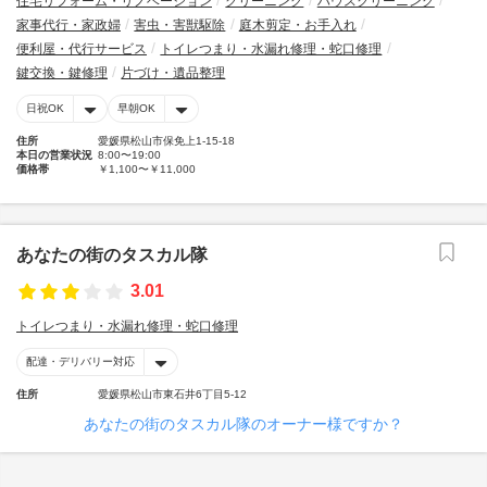
住宅リフォーム・リノベーション
クリーニング
ハウスクリーニング
家事代行・家政婦
害虫・害獣駆除
庭木剪定・お手入れ
便利屋・代行サービス
トイレつまり・水漏れ修理・蛇口修理
鍵交換・鍵修理
片づけ・遺品整理
日祝OK
早朝OK
住所
愛媛県松山市保免上1-15-18
本日の営業状況
8:00〜19:00
価格帯
￥1,100〜￥11,000
あなたの街のタスカル隊
3.01
トイレつまり・水漏れ修理・蛇口修理
配達・デリバリー対応
住所
愛媛県松山市東石井6丁目5-12
あなたの街のタスカル隊のオーナー様ですか？