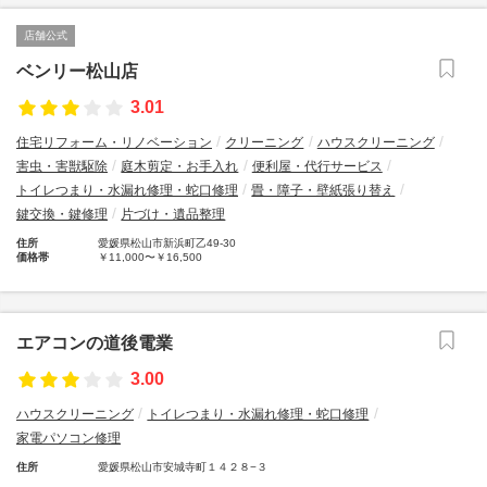
店舗公式
ベンリー松山店
3.01
住宅リフォーム・リノベーション
クリーニング
ハウスクリーニング
害虫・害獣駆除
庭木剪定・お手入れ
便利屋・代行サービス
トイレつまり・水漏れ修理・蛇口修理
畳・障子・壁紙張り替え
鍵交換・鍵修理
片づけ・遺品整理
住所
愛媛県松山市新浜町乙49-30
価格帯
￥11,000〜￥16,500
エアコンの道後電業
3.00
ハウスクリーニング
トイレつまり・水漏れ修理・蛇口修理
家電パソコン修理
住所
愛媛県松山市安城寺町１４２８−３