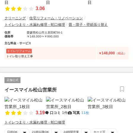
3.06
クリーニング
住宅リフォーム・リノベーション
トイレつまり・水漏れ修理・蛇口修理
畳・障子・壁紙張り替え
住所
愛媛県松山市土居田町56-1
価格帯
￥148,000〜￥990,000
主な料金・サービス
トイレリフォーム
148,000
￥
（税込）
トイレ取り替え工事
店舗公式
イースマイル松山営業所
3.19
口コミ
1件
写真
11枚
トイレつまり・水漏れ修理・蛇口修理
日祝OK
21時以降OK
24時間営業
カード可