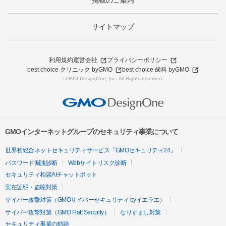
掲載のご案内
サイトマップ
利用規約
運営会社
プライバシーポリシー
best choice クリニック byGMO
best choice 歯科 byGMO
©GMO DesignOne, Inc. All Rights reserved.
GMOインターネットグループのセキュリティ事業について
世界初総合ネットセキュリティサービス「GMOセキュリティ24」
パスワード漏洩診断
Webサイトリスク診断
セキュリティ相談AIチャットボット
実在証明・盗聴対策
サイバー攻撃対策（GMOサイバーセキュリティ byイエラエ）
サイバー攻撃対策（GMO Flatt Security）
なりすまし対策
セキュリティ事業の軌跡