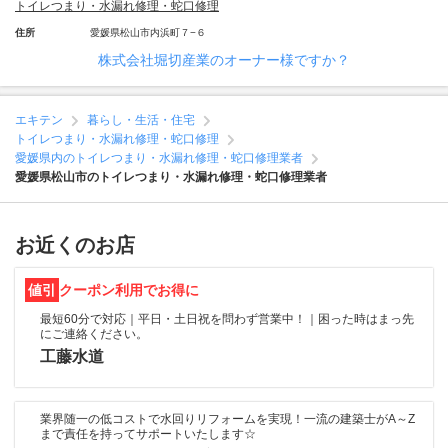
トイレつまり・水漏れ修理・蛇口修理
住所
愛媛県松山市内浜町７−６
株式会社堀切産業のオーナー様ですか？
エキテン
暮らし・生活・住宅
トイレつまり・水漏れ修理・蛇口修理
愛媛県内のトイレつまり・水漏れ修理・蛇口修理業者
愛媛県松山市のトイレつまり・水漏れ修理・蛇口修理業者
お近くのお店
値引
クーポン利用でお得に
最短60分で対応｜平日・土日祝を問わず営業中！｜困った時はまっ先
にご連絡ください。
工藤水道
業界随一の低コストで水回りリフォームを実現！一流の建築士がA～Z
まで責任を持ってサポートいたします☆