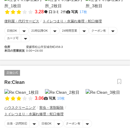
3.28
口コミ
2件
写真
17枚
便利屋・代行サービス
トイレつまり・水漏れ修理・蛇口修理
日祝OK
21時以降OK
24時間営業
クーポン有
カード可
住所
愛媛県松山市安城寺町458-3
本日の営業状況
0:00〜24:00
店舗公式
Re:Clean
3.06
写真
10枚
ハウスクリーニング
害虫・害獣駆除
トイレつまり・水漏れ修理・蛇口修理
出張・訪問対応
日祝OK
クーポン有