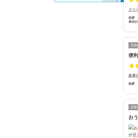
クリ
住所
本日の
店舗
便
家事
住所
店舗
おう