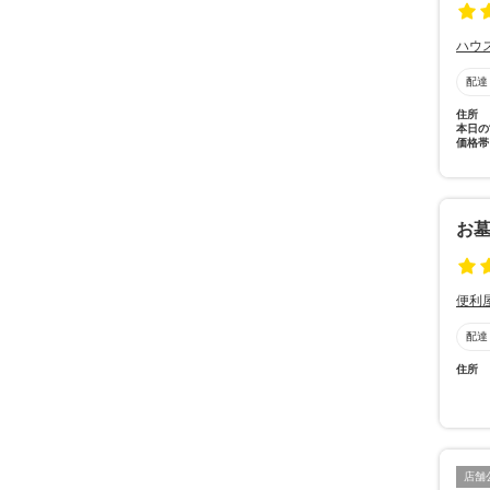
ハウ
配達
住所
本日の
価格帯
お
便利
配達
住所
店舗