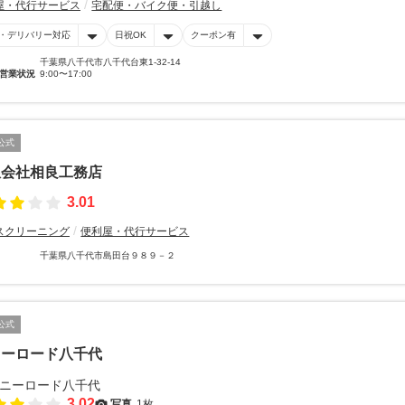
屋・代行サービス
宅配便・バイク便・引越し
・デリバリー対応
日祝OK
クーポン有
千葉県八千代市八千代台東1-32-14
営業状況
9:00〜17:00
公式
限会社相良工務店
3.01
スクリーニング
便利屋・代行サービス
千葉県八千代市島田台９８９－２
公式
ニーロード八千代
3.02
写真
1枚