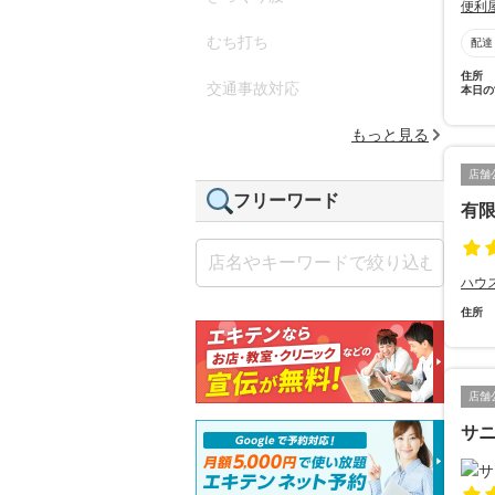
便利
むち打ち
配達
住所
交通事故対応
本日の
もっと見る
店舗
フリーワード
有
ハウ
住所
店舗
サ