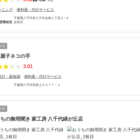
ーニング
便利屋・代行サービス
千葉県八千代市八千代台南１丁目１−４
営業状況
定休日
公式
利屋子ネコの手
3.01
代行・家政婦
便利屋・代行サービス
千葉県八千代市村上２５７７－１
公式
ちの御用聞き 家工房 八千代緑が丘店