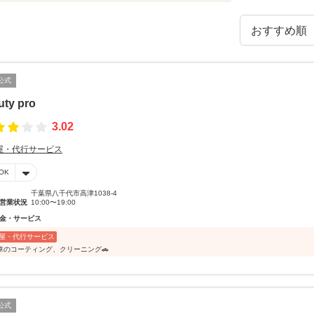
公式
uty pro
3.02
屋・代行サービス
OK
千葉県八千代市高津1038-4
営業状況
10:00〜19:00
金・サービス
屋・代行サービス
車のコーティング、クリーニング🚗
公式