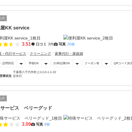
公式
KK service
3.51
口コミ
3件
写真
26枚
屋・代行サービス
クリーニング
家事代行・家政婦
・訪問対応
早朝OK
21時以降OK
クーポン有
QRコード決
千葉県八千代市村上1113-1-1-32
営業状況
定休日
公式
殊サービス ベリーグッド
3.09
写真
8枚