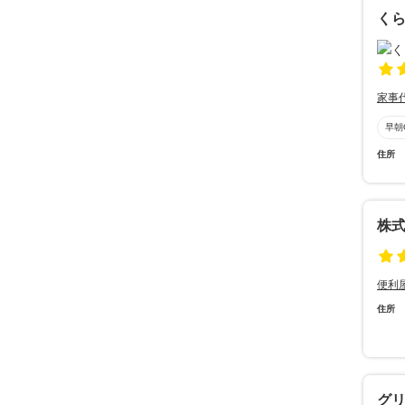
く
家事
早朝
住所
株
便利
住所
グ