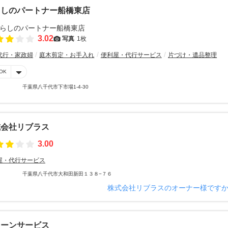
らしのパートナー船橋東店
3.02
写真
1枚
代行・家政婦
庭木剪定・お手入れ
便利屋・代行サービス
片づけ・遺品整理
OK
千葉県八千代市下市場1-4-30
式会社リブラス
3.00
屋・代行サービス
千葉県八千代市大和田新田１３８−７６
株式会社リブラスのオーナー様です
リーンサービス