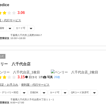
ledice
3.06
屋・代行サービス
場有
カード可
千葉県八千代市上高野2060-7
営業状況
10:00〜18:00
公式
ンリー 八千代台店
3.15
口コミ
1件
写真
26枚
剪定・お手入れ
便利屋・代行サービス
・デリバリー対応
日祝OK
カード可
QRコード決済可
千葉県八千代市八千代台西８丁目１１−１
営業状況
9:00〜17:00