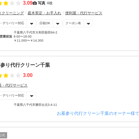
3.09
写真
4枚
スクリーニング
庭木剪定・お手入れ
便利屋・代行サービス
・デリバリー対応
日祝OK
クーポン有
千葉県八千代市大和田新田94-2
営業状況
9:00〜18:00
￥11,000〜￥14,300
墓参り代行クリーン千葉
3.00
屋・代行サービス
・デリバリー対応
千葉県八千代市勝田台北3-4-11
お墓参り代行クリーン千葉のオーナー様
公式