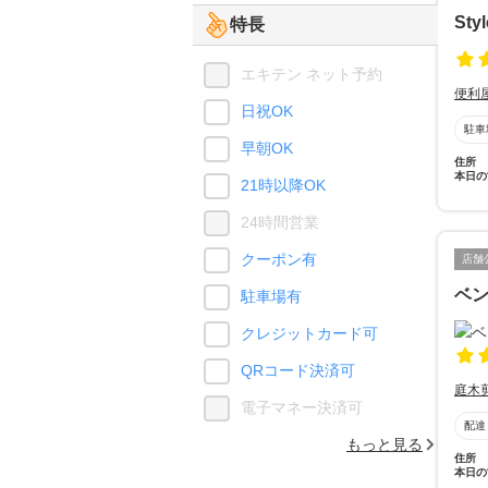
Sty
特長
エキテン ネット予約
便利
日祝OK
駐車
早朝OK
住所
本日の
21時以降OK
24時間営業
クーポン有
店舗
ベ
駐車場有
クレジットカード可
QRコード決済可
庭木
電子マネー決済可
配達
もっと見る
住所
本日の