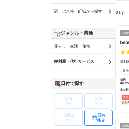
駅・バス停・町域から探す
21
件
ジャンル・業種
店舗
bea
暮らし・生活・住宅
便利屋・代行サービス
便利
日祝
住所
日付で探す
本日の
主な料
便利
今日
明日
自動
8/9
8/10
日時
土曜日
指定
8/15
店舗