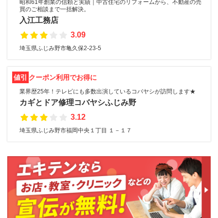
昭和61年創業の信頼と実績｜中古住宅のリフォームから、不動産の売
買のご相談まで一括解決。
入江工務店
3.09
埼玉県ふじみ野市亀久保2-23-5
値引
クーポン利用でお得に
業界歴25年！テレビにも多数出演しているコバヤシが訪問します★
カギとドア修理コバヤシふじみ野
3.12
埼玉県ふじみ野市福岡中央１丁目 １－１７