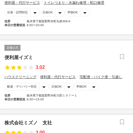
便利屋・代行サービス
トイレつまり・水漏れ修理・蛇口修理
出張・訪問対応
日祝OK
早朝OK
住所
栃木県下都賀郡野木町丸林369-6
本日の営業状況
8:00〜20:00
店舗公式
便利屋イズミ
3.02
ハウスクリーニング
便利屋・代行サービス
宅配便・バイク便・引越し
配達・デリバリー対応
日祝OK
早朝OK
住所
栃木県下都賀郡野木町川田１９７ー１
本日の営業状況
8:30〜15:00
株式会社ミズノ 支社
3.00