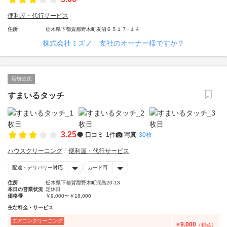
便利屋・代行サービス
住所
栃木県下都賀郡野木町友沼６５１７−１４
株式会社ミズノ 支社のオーナー様ですか？
店舗公式
すまいるタッチ
3.25
口コミ
1件
写真
30枚
ハウスクリーニング
便利屋・代行サービス
配達・デリバリー対応
カード可
住所
栃木県下都賀郡野木町潤島20-13
本日の営業状況
定休日
価格帯
￥9,000〜￥18,000
主な料金・サービス
エアコンクリーニング
9,000
￥
（税込）