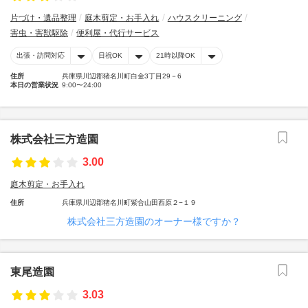
片づけ・遺品整理
庭木剪定・お手入れ
ハウスクリーニング
害虫・害獣駆除
便利屋・代行サービス
出張・訪問対応
日祝OK
21時以降OK
住所
兵庫県川辺郡猪名川町白金3丁目29－6
本日の営業状況
9:00〜24:00
株式会社三方造園
3.00
庭木剪定・お手入れ
住所
兵庫県川辺郡猪名川町紫合山田西原２−１９
株式会社三方造園のオーナー様ですか？
東尾造園
3.03