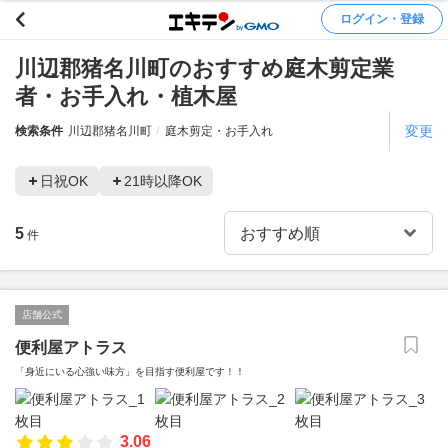
ログイン・登録
川辺郡猪名川町のおすすめ庭木剪定業
者・お手入れ・植木屋
変更
検索条件
川辺郡猪名川町
庭木剪定・お手入れ
日祝OK
21時以降OK
5
件
店舗公式
便利屋アトラス
「身近にいる心強い味方」を目指す便利屋です！！
3.06