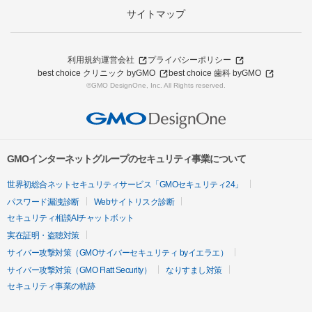
サイトマップ
利用規約
運営会社
プライバシーポリシー
best choice クリニック byGMO
best choice 歯科 byGMO
©GMO DesignOne, Inc. All Rights reserved.
GMOインターネットグループのセキュリティ事業について
世界初総合ネットセキュリティサービス「GMOセキュリティ24」
パスワード漏洩診断
Webサイトリスク診断
セキュリティ相談AIチャットボット
実在証明・盗聴対策
サイバー攻撃対策（GMOサイバーセキュリティ byイエラエ）
サイバー攻撃対策（GMO Flatt Security）
なりすまし対策
セキュリティ事業の軌跡