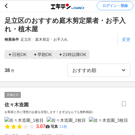
ログイン・登録
足立区のおすすめ庭木剪定業者・お手入
れ・植木屋
変更
検索条件
足立区
庭木剪定・お手入れ
日祝OK
早朝OK
21時以降OK
38
件
店舗公式
佐々木造園
お客様と共に理想のお庭を目指します！まずはなんでも無料相談♪
3.07
写真
11枚