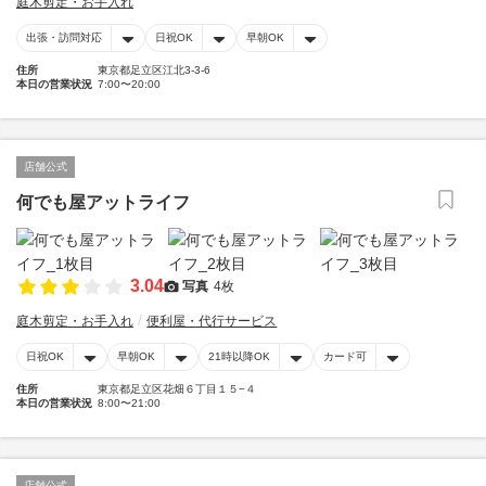
庭木剪定・お手入れ
出張・訪問対応
日祝OK
早朝OK
住所
東京都足立区江北3-3-6
本日の営業状況
7:00〜20:00
店舗公式
何でも屋アットライフ
3.04
写真
4枚
庭木剪定・お手入れ
便利屋・代行サービス
日祝OK
早朝OK
21時以降OK
カード可
住所
東京都足立区花畑６丁目１５−４
本日の営業状況
8:00〜21:00
店舗公式