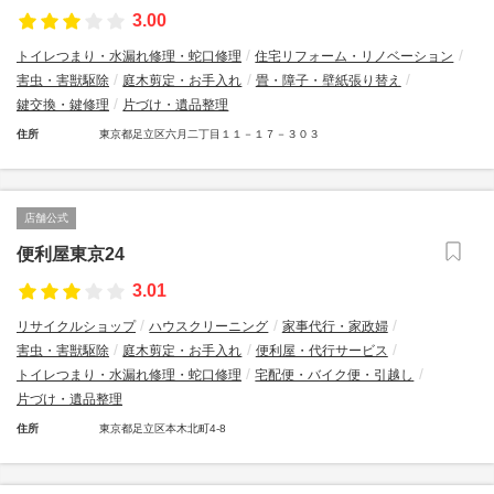
3.00
トイレつまり・水漏れ修理・蛇口修理
住宅リフォーム・リノベーション
害虫・害獣駆除
庭木剪定・お手入れ
畳・障子・壁紙張り替え
鍵交換・鍵修理
片づけ・遺品整理
住所
東京都足立区六月二丁目１１－１７－３０３
店舗公式
便利屋東京24
3.01
リサイクルショップ
ハウスクリーニング
家事代行・家政婦
害虫・害獣駆除
庭木剪定・お手入れ
便利屋・代行サービス
トイレつまり・水漏れ修理・蛇口修理
宅配便・バイク便・引越し
片づけ・遺品整理
住所
東京都足立区本木北町4-8