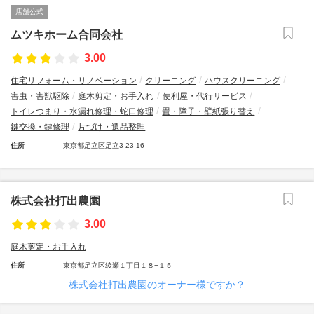
店舗公式
ムツキホーム合同会社
3.00
住宅リフォーム・リノベーション
クリーニング
ハウスクリーニング
害虫・害獣駆除
庭木剪定・お手入れ
便利屋・代行サービス
トイレつまり・水漏れ修理・蛇口修理
畳・障子・壁紙張り替え
鍵交換・鍵修理
片づけ・遺品整理
住所
東京都足立区足立3-23-16
株式会社打出農園
3.00
庭木剪定・お手入れ
住所
東京都足立区綾瀬１丁目１８−１５
株式会社打出農園のオーナー様ですか？