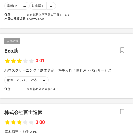
早朝OK
駐車場有
住所
東京都足立区平野１丁目６−１１
本日の営業状況
8:00〜18:00
店舗公式
Eco助
3.01
ハウスクリーニング
庭木剪定・お手入れ
便利屋・代行サービス
配達・デリバリー対応
住所
東京都足立区東和2-3-9
株式会社富士造園
3.00
庭木剪定・お手入れ