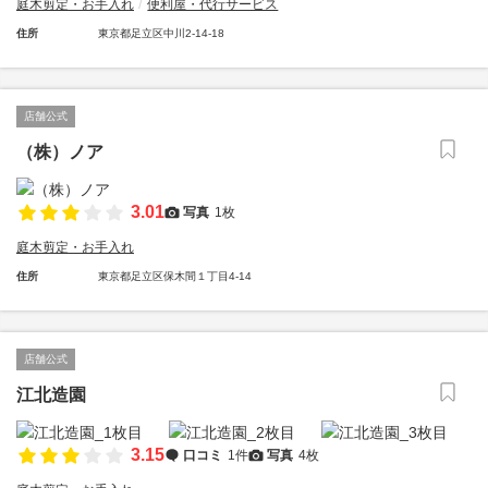
庭木剪定・お手入れ
便利屋・代行サービス
住所
東京都足立区中川2-14-18
店舗公式
（株）ノア
3.01
写真
1枚
庭木剪定・お手入れ
住所
東京都足立区保木間１丁目4-14
店舗公式
江北造園
3.15
口コミ
1件
写真
4枚