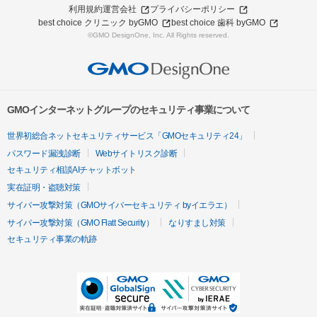
利用規約
運営会社
プライバシーポリシー
best choice クリニック byGMO
best choice 歯科 byGMO
©GMO DesignOne, Inc. All Rights reserved.
GMOインターネットグループのセキュリティ事業について
世界初総合ネットセキュリティサービス「GMOセキュリティ24」
パスワード漏洩診断
Webサイトリスク診断
セキュリティ相談AIチャットボット
実在証明・盗聴対策
サイバー攻撃対策（GMOサイバーセキュリティ byイエラエ）
サイバー攻撃対策（GMO Flatt Security）
なりすまし対策
セキュリティ事業の軌跡