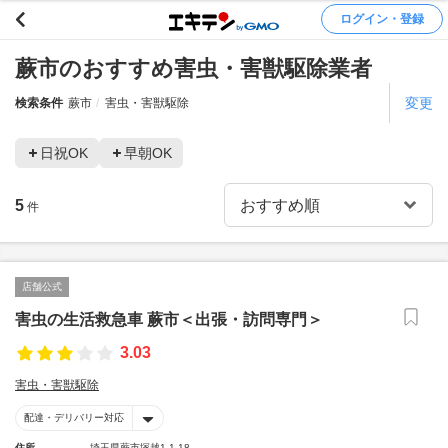
ログイン・登録
蕨市のおすすめ害虫・害獣駆除業者
変更
検索条件
蕨市
害虫・害獣駆除
日祝OK
早朝OK
5
件
店舗公式
害虫の生活救急車 蕨市＜出張・訪問専門＞
3.03
害虫・害獣駆除
配達・デリバリー対応
住所
埼玉県蕨市塚越1-1-18