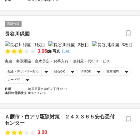
店舗公式
長谷川緑園
3.06
写真
11枚
害虫・害獣駆除
庭木剪定・お手入れ
便利屋・代行サービス
配達・デリバリー対応
日祝OK
早朝OK
駐車場有
カード可
住所
埼玉県蕨市南町２丁目12-11
本日の営業状況
8:30〜17:00
Ａ蕨市・白アリ駆除対策 ２４Ｘ３６５安心受付
センター
3.00