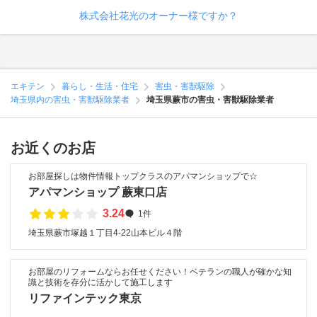
株式会社花光のオーナー様ですか？
エキテン
暮らし・生活・住宅
害虫・害獣駆除
埼玉県内の害虫・害獣駆除業者
埼玉県蕨市の害虫・害獣駆除業者
お近くのお店
お部屋探しは物件情報トップクラスのアパマンショップで☆
アパマンショップ 蕨東口店
3.24
1件
埼玉県蕨市塚越１丁目4-22山本ビル４階
お部屋のリフォームならお任せください！ベテランの職人が確かな知
識と技術を存分に活かして施工します
リファインテック東京