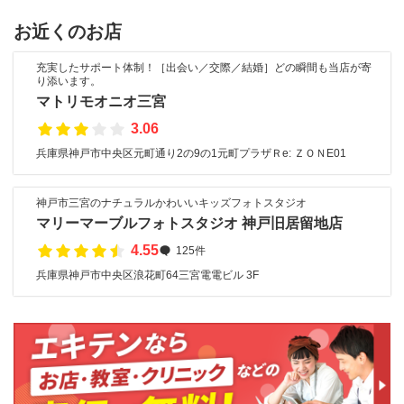
お近くのお店
充実したサポート体制！［出会い／交際／結婚］どの瞬間も当店が寄
り添います。
マトリモオニオ三宮
3.06
兵庫県神戸市中央区元町通り2の9の1元町プラザＲe: ＺＯＮE01
神戸市三宮のナチュラルかわいいキッズフォトスタジオ
マリーマーブルフォトスタジオ 神戸旧居留地店
4.55
125件
兵庫県神戸市中央区浪花町64三宮電電ビル 3F