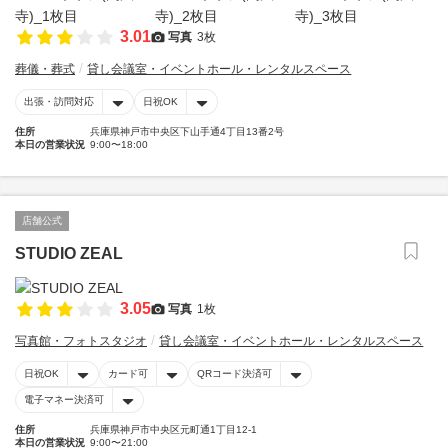
3.01
写真
3枚
葬儀・葬式
貸し会議室・イベントホール・レンタルスペース
出張・訪問対応
日祝OK
住所
兵庫県神戸市中央区下山手通4丁目13番2号
本日の営業状況
9:00〜18:00
店舗公式
STUDIO ZEAL
3.05
写真
1枚
写真館・フォトスタジオ
貸し会議室・イベントホール・レンタルスペース
日祝OK
カード可
QRコード決済可
電子マネー決済可
住所
兵庫県神戸市中央区元町通1丁目12-1
本日の営業状況
9:00〜21:00