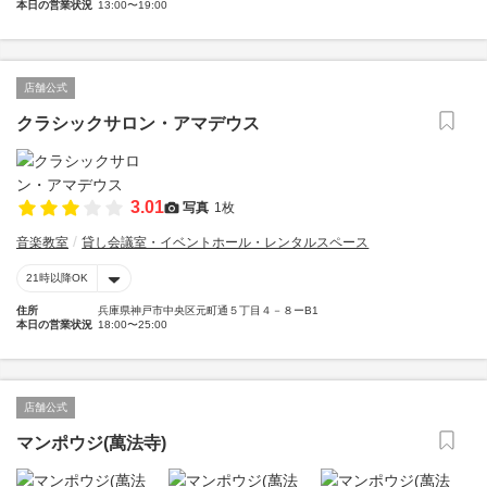
本日の営業状況
13:00〜19:00
店舗公式
クラシックサロン・アマデウス
3.01
写真
1枚
音楽教室
貸し会議室・イベントホール・レンタルスペース
21時以降OK
住所
兵庫県神戸市中央区元町通５丁目４－８ーB1
本日の営業状況
18:00〜25:00
店舗公式
マンポウジ(萬法寺)