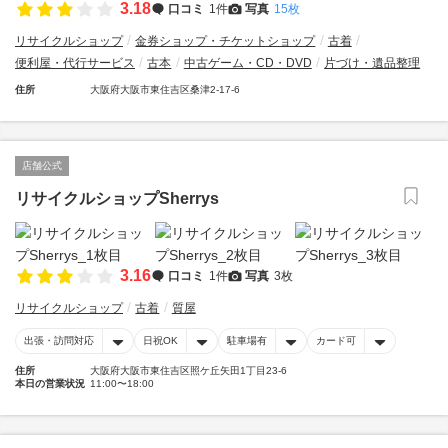
3.18
口コミ
1件
写真
15枚
リサイクルショップ
金券ショップ・チケットショップ
古着
便利屋・代行サービス
古本
中古ゲーム・CD・DVD
片づけ・遺品整理
住所
大阪府大阪市東住吉区桑津2-17-6
店舗公式
リサイクルショップSherrys
3.16
口コミ
1件
写真
3枚
リサイクルショップ
古着
質屋
出張・訪問対応
日祝OK
駐車場有
カード可
住所
大阪府大阪市東住吉区照ケ丘矢田1丁目23-6
本日の営業状況
11:00〜18:00