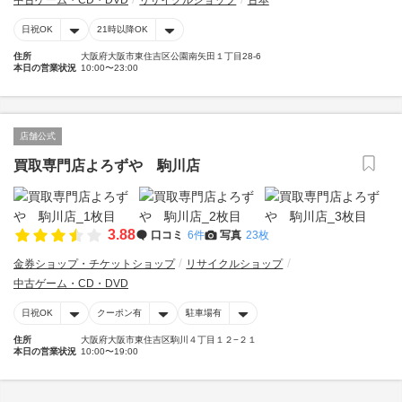
中古ゲーム・CD・DVD
リサイクルショップ
古本
日祝OK
21時以降OK
住所
大阪府大阪市東住吉区公園南矢田１丁目28-6
本日の営業状況
10:00〜23:00
店舗公式
買取専門店よろずや 駒川店
3.88
口コミ
6件
写真
23枚
金券ショップ・チケットショップ
リサイクルショップ
中古ゲーム・CD・DVD
日祝OK
クーポン有
駐車場有
住所
大阪府大阪市東住吉区駒川４丁目１２−２１
本日の営業状況
10:00〜19:00