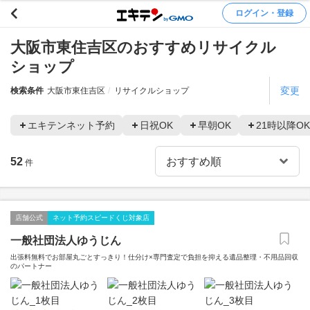
ログイン・登録
大阪市東住吉区のおすすめリサイクル
ショップ
変更
検索条件
大阪市東住吉区
リサイクルショップ
エキテンネット予約
日祝OK
早朝OK
21時以降OK
52
件
店舗公式
ネット予約スピードくじ対象店
一般社団法人ゆうじん
出張料無料でお部屋丸ごとすっきり！仕分け×専門査定で負担を抑える遺品整理・不用品回収
のパートナー