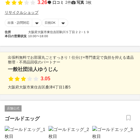
3.26
口コミ
2件
写真
3枚
リサイクルショップ
出張・訪問対応
日祝OK
住所
大阪府大阪市東住吉区駒川５丁目２２−１９
本日の営業状況
10:00〜18:00
出張料無料でお部屋丸ごとすっきり！仕分け×専門査定で負担を抑える遺品
整理・不用品回収のパートナー
一般社団法人ゆうじん
3.05
大阪府大阪市東住吉区桑津4丁目1番5
店舗公式
ゴールドエッグ