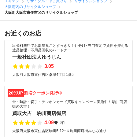
エキテン
リサイクル・中古買取り
リサイクルショップ
大阪府内のリサイクルショップ
大阪府大阪市東住吉区のリサイクルショップ
お近くのお店
出張料無料でお部屋丸ごとすっきり！仕分け×専門査定で負担を抑える
遺品整理・不用品回収のパートナー
一般社団法人ゆうじん
3.05
大阪府大阪市東住吉区桑津4丁目1番5
20%UP
割増クーポン発行中
金・時計・切手・テレホンカード買取キャンペーン実施中！ 駒川商店
街の大吉！
買取大吉 駒川商店街店
4.09
9件
大阪府大阪市東住吉区駒川5-12−６駒川商店街みなみ通り