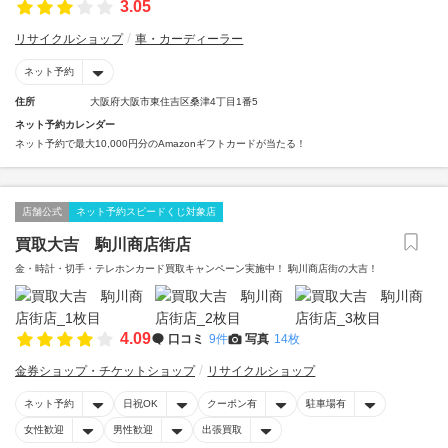
3.05
リサイクルショップ
車・カーディーラー
ネット予約
住所
大阪府大阪市東住吉区桑津4丁目1番5
ネット予約カレンダー
ネット予約で最大10,000円分のAmazonギフトカードが当たる！
店舗公式
ネット予約スピードくじ対象店
買取大吉 駒川商店街店
金・時計・切手・テレホンカード買取キャンペーン実施中！ 駒川商店街の大吉！
4.09
口コミ
9件
写真
14枚
金券ショップ・チケットショップ
リサイクルショップ
ネット予約
日祝OK
クーポン有
駐車場有
女性歓迎
男性歓迎
出張買取