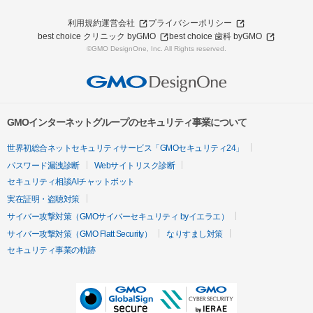
利用規約
運営会社
プライバシーポリシー
best choice クリニック byGMO
best choice 歯科 byGMO
©GMO DesignOne, Inc. All Rights reserved.
GMOインターネットグループのセキュリティ事業について
世界初総合ネットセキュリティサービス「GMOセキュリティ24」
パスワード漏洩診断
Webサイトリスク診断
セキュリティ相談AIチャットボット
実在証明・盗聴対策
サイバー攻撃対策（GMOサイバーセキュリティ byイエラエ）
サイバー攻撃対策（GMO Flatt Security）
なりすまし対策
セキュリティ事業の軌跡