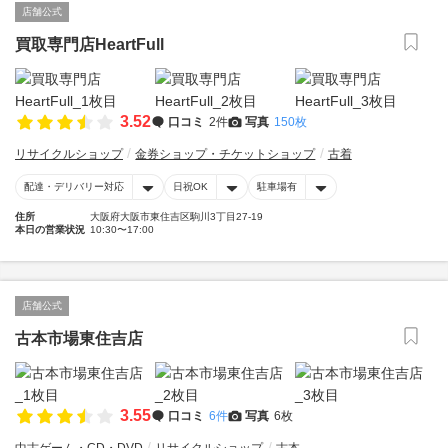
店舗公式
買取専門店HeartFull
3.52
口コミ
2件
写真
150枚
リサイクルショップ
金券ショップ・チケットショップ
古着
配達・デリバリー対応
日祝OK
駐車場有
住所
大阪府大阪市東住吉区駒川3丁目27-19
本日の営業状況
10:30〜17:00
店舗公式
古本市場東住吉店
3.55
口コミ
6件
写真
6枚