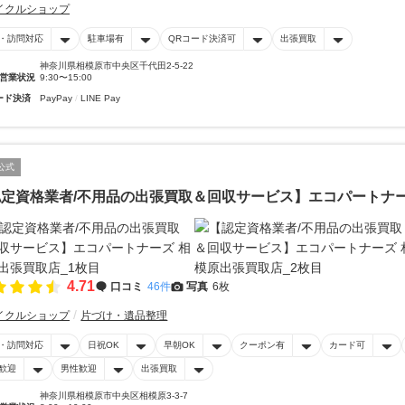
イクルショップ
・訪問対応
駐車場有
QRコード決済可
出張買取
神奈川県相模原市中央区千代田2-5-22
営業状況
9:30〜15:00
ード決済
PayPay
LINE Pay
公式
定資格業者/不用品の出張買取＆回収サービス】エコパートナー
4.71
口コミ
46件
写真
6枚
イクルショップ
片づけ・遺品整理
・訪問対応
日祝OK
早朝OK
クーポン有
カード可
歓迎
男性歓迎
出張買取
神奈川県相模原市中央区相模原3-3-7