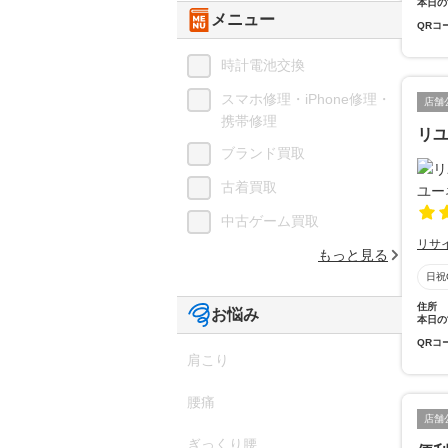
本日の
メニュー
QRコ
時計電池交換
スマホ修理・iPhone修理・
店舗
携帯修理
リユ
ブランド買取
古着買取
中古ゲーム買取
リサ
もっと見る
日祝
住所
お悩み
本日の
QRコ
肩こり
腰痛
店舗
ぎっくり腰