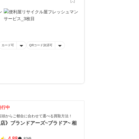
カード可
QRコード決済可
発行中
店頭からご都合に合わせて選べる買取方法！
店》ブランドアーズ~ブラドア~ 相
4.88
83件