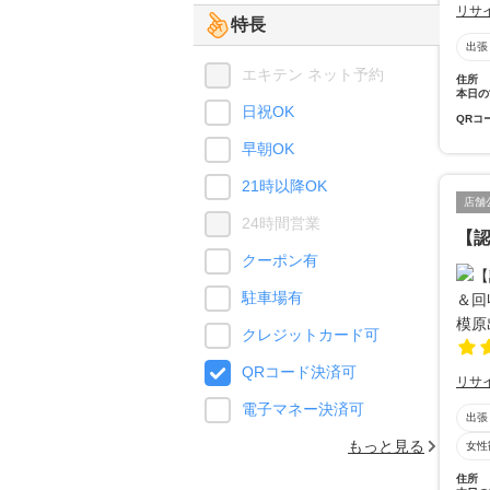
リサ
特長
出張
エキテン ネット予約
住所
本日の
日祝OK
QRコ
早朝OK
21時以降OK
店舗
24時間営業
【認
クーポン有
駐車場有
クレジットカード可
QRコード決済可
リサ
電子マネー決済可
出張
もっと見る
女性
住所