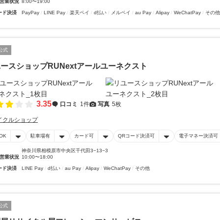
営業状況
8:00〜19:00
ード決済
PayPay
LINE Pay
楽天ペイ
d払い
メルペイ
au Pay
Alipay
WeChatPay
その他
公式
ースショップRUNextアールユーネクスト
3.35
口コミ
1件
写真
5枚
イクルショップ
OK
駐車場有
カード可
QRコード決済可
電子マネー決済可
神奈川県相模原市中央区千代田3−13−3
営業状況
10:00〜18:00
ード決済
LINE Pay
d払い
au Pay
Alipay
WeChatPay
その他
公式