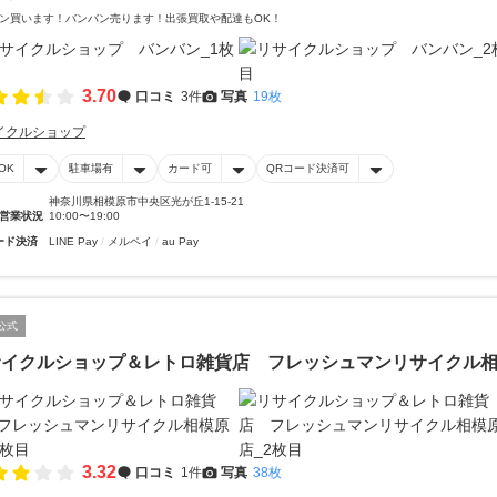
ン買います！バンバン売ります！出張買取や配達もOK！
3.70
口コミ
3件
写真
19枚
イクルショップ
OK
駐車場有
カード可
QRコード決済可
神奈川県相模原市中央区光が丘1-15-21
営業状況
10:00〜19:00
ード決済
LINE Pay
メルペイ
au Pay
公式
サイクルショップ＆レトロ雑貨店 フレッシュマンリサイクル
3.32
口コミ
1件
写真
38枚