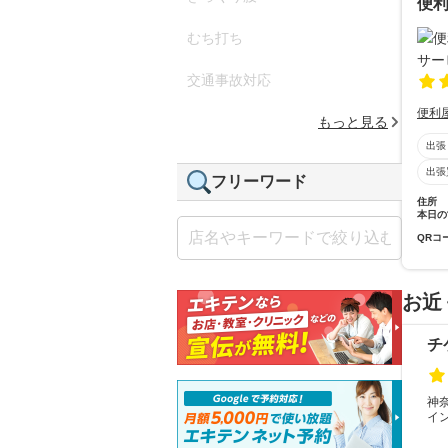
便
むち打ち
交通事故対応
便利
もっと見る
出張
出張
フリーワード
住所
本日の
QRコ
お近
チ
神
イ