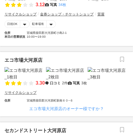
3.12
写真
34枚
リサイクルショップ
金券ショップ・チケットショップ
質屋
日祝OK
駐車場有
住所
宮城県柴田郡大河原町小島2-1
本日の営業状況
10:00〜19:00
エコ市場大河原店
3.30
口コミ
2件
写真
3枚
リサイクルショップ
住所
宮城県柴田郡大河原町新南６０−６
エコ市場大河原店のオーナー様ですか？
セカンドストリート大河原店