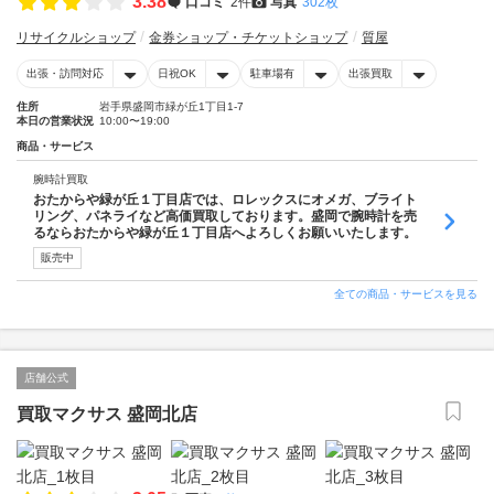
3.38
口コミ
2件
写真
302枚
リサイクルショップ
金券ショップ・チケットショップ
質屋
出張・訪問対応
日祝OK
駐車場有
出張買取
住所
岩手県盛岡市緑が丘1丁目1-7
本日の営業状況
10:00〜19:00
商品・サービス
腕時計買取
おたからや緑が丘１丁目店では、ロレックスにオメガ、ブライト
リング、パネライなど高価買取しております。盛岡で腕時計を売
るならおたからや緑が丘１丁目店へよろしくお願いいたします。
販売中
全ての商品・サービスを見る
店舗公式
買取マクサス 盛岡北店