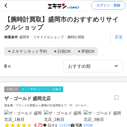
ログイン・登録
【腕時計買取】盛岡市のおすすめリサイ
クルショップ
変更
検索条件
盛岡市
リサイクルショップ
腕時計買取
エキテンネット予約
日祝OK
早朝OK
8
件
店舗公式
ネット予約スピードくじ対象店
ザ・ゴールド 盛岡北店
貴金属・ブランドの買取から着物の出張買取まで「ザ・ゴールド」
4.75
口コミ
1141件
写真
946枚