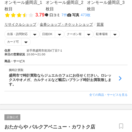
3.79
口コミ
7件
写真
473枚
リサイクルショップ
金券ショップ・チケットショップ
質屋
出張・訪問対応
日祝OK
クーポン有
駐車場有
カード可
住所
岩手県盛岡市前潟4丁目7-1
本日の営業状況
10:00〜21:00
商品・サービス
腕時計買取
盛岡市で時計買取ならジュエルカフェにお任せください。ロレッ
クスやオメガ、カルティエなど幅広いブランド時計お買取致しま
す。
全ての商品・サービスを見る
店舗公式
おたからや パルクアベニュー・カワトク店