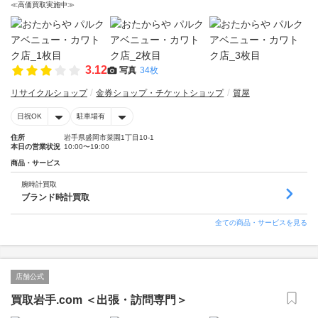
≪高価買取実施中≫
3.12
写真
34枚
リサイクルショップ
金券ショップ・チケットショップ
質屋
日祝OK
駐車場有
住所
岩手県盛岡市菜園1丁目10-1
本日の営業状況
10:00〜19:00
商品・サービス
腕時計買取
ブランド時計買取
全ての商品・サービスを見る
店舗公式
買取岩手.com ＜出張・訪問専門＞