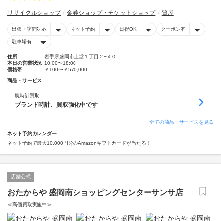
リサイクルショップ
金券ショップ・チケットショップ
質屋
出張・訪問対応
ネット予約
日祝OK
クーポン有
駐車場有
住所
岩手県盛岡市上堂１丁目２−４０
本日の営業状況
10:00〜18:00
価格帯
￥100〜￥570,000
商品・サービス
腕時計買取
ブランド時計、買取強化中です
全ての商品・サービスを見る
ネット予約カレンダー
ネット予約で最大10,000円分のAmazonギフトカードが当たる！
店舗公式
おたからや 盛岡南ショッピングセンターサンサ店
≪高価買取実施中≫