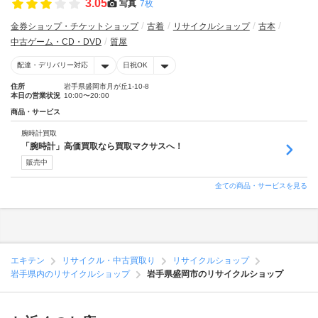
3.05
写真
7枚
金券ショップ・チケットショップ
古着
リサイクルショップ
古本
中古ゲーム・CD・DVD
質屋
配達・デリバリー対応
日祝OK
住所
岩手県盛岡市月が丘1-10-8
本日の営業状況
10:00〜20:00
商品・サービス
腕時計買取
「腕時計」高価買取なら買取マクサスへ！
販売中
全ての商品・サービスを見る
エキテン
リサイクル・中古買取り
リサイクルショップ
岩手県内のリサイクルショップ
岩手県盛岡市のリサイクルショップ