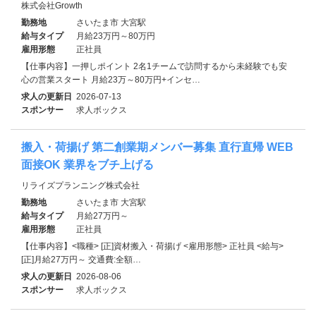
株式会社Growth
勤務地
さいたま市 大宮駅
給与タイプ
月給23万円～80万円
雇用形態
正社員
【仕事内容】一押しポイント 2名1チームで訪問するから未経験でも安
心の営業スタート 月給23万～80万円+インセ…
求人の更新日
2026-07-13
スポンサー
求人ボックス
搬入・荷揚げ 第二創業期メンバー募集 直行直帰 WEB
面接OK 業界をブチ上げる
リライズプランニング株式会社
勤務地
さいたま市 大宮駅
給与タイプ
月給27万円～
雇用形態
正社員
【仕事内容】<職種> [正]資材搬入・荷揚げ <雇用形態> 正社員 <給与>
[正]月給27万円～ 交通費:全額…
求人の更新日
2026-08-06
スポンサー
求人ボックス