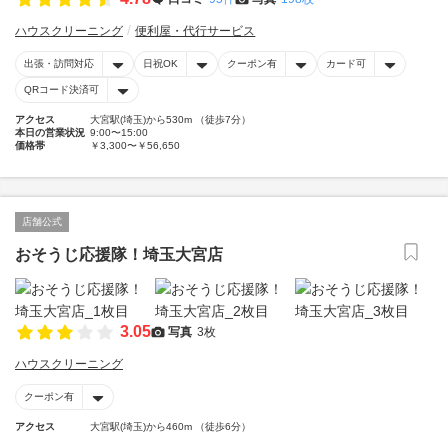
ハウスクリーニング
便利屋・代行サービス
出張・訪問対応
日祝OK
クーポン有
カード可
QRコード決済可
アクセス
大宮駅(埼玉)から530m （徒歩7分）
本日の営業状況
9:00〜15:00
価格帯
￥3,300〜￥56,650
店舗公式
おそうじ応援隊！埼玉大宮店
3.05
写真
3枚
ハウスクリーニング
クーポン有
アクセス
大宮駅(埼玉)から460m （徒歩6分）