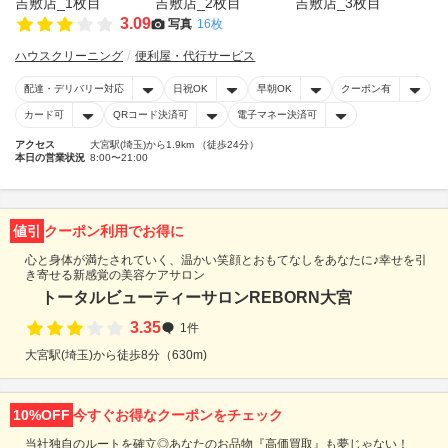
3.09
写真
16枚
ハウスクリーニング
便利屋・代行サービス
配達・デリバリー対応
日祝OK
早朝OK
クーポン有
カード可
QRコード決済可
電子マネー決済可
アクセス
大宮駅(埼玉)から1.9km （徒歩24分）
本日の営業状況
8:00〜21:00
値引
クーポン利用でお得に
心と身体が満たされていく、温かい笑顔とおもてなしをあなたに♪幸せを引
き寄せる新感覚の美容ケアサロン
トータルビューティーサロンREBORN大宮
3.35
1件
大宮駅(埼玉)から徒歩8分（630m)
10%OFF
今すぐお得なクーポンをチェック
当社独自のルートを確立◎あなたのお品物『高価買取』も夢じゃない！