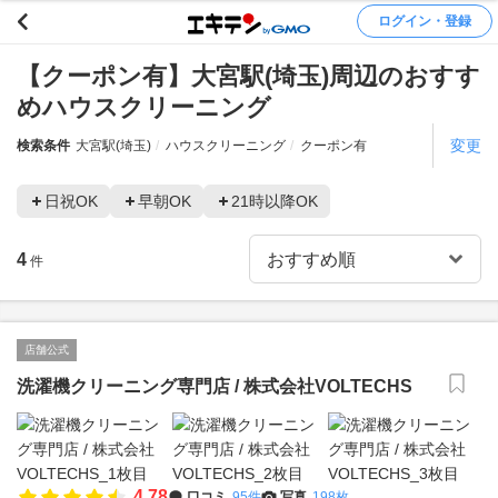
ログイン・登録
【クーポン有】大宮駅(埼玉)周辺のおすす
めハウスクリーニング
変更
検索条件
大宮駅(埼玉)
ハウスクリーニング
クーポン有
日祝OK
早朝OK
21時以降OK
4
件
店舗公式
洗濯機クリーニング専門店 / 株式会社VOLTECHS
4.78
口コミ
95件
写真
198枚