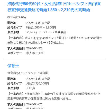
掃除代行/50代60代・女性活躍/1日1h～/シフト自由/直
行直帰/交通費込で時給1,850～2,210円の高時給
株式会社CaSy
勤務地
さいたま市 大宮駅
給与タイプ
時給1,500円～1,860円
雇用形態
アルバイト・パート / 業務委託
【仕事内容】求人のおすすめポイント/ 週1日・1時間〜OK!スキマ時間で
無理なく稼げる 未経験スタート90%以上…
求人の更新日
2026-04-22
スポンサー
求人ボックス
保育士
保育所ちびっこランド上落合園
勤務地
さいたま市 大宮駅
給与タイプ
月給24万6,000円
雇用形態
正社員
【仕事内容】<仕事内容> 0～5歳の子が通う保育園での保育業務全般 企
業主導型保育所の保育運営に関わる業務 <給与…
求人の更新日
2026-08-02
スポンサー
求人ボックス