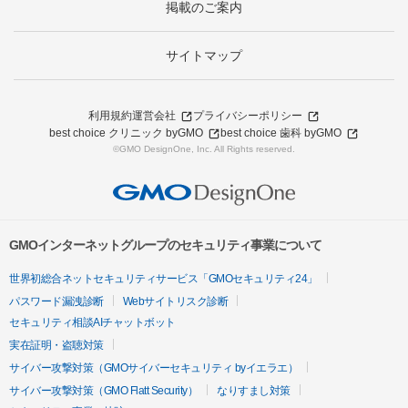
掲載のご案内
サイトマップ
利用規約
運営会社
プライバシーポリシー
best choice クリニック byGMO
best choice 歯科 byGMO
©GMO DesignOne, Inc. All Rights reserved.
GMOインターネットグループのセキュリティ事業について
世界初総合ネットセキュリティサービス「GMOセキュリティ24」
パスワード漏洩診断
Webサイトリスク診断
セキュリティ相談AIチャットボット
実在証明・盗聴対策
サイバー攻撃対策（GMOサイバーセキュリティ byイエラエ）
サイバー攻撃対策（GMO Flatt Security）
なりすまし対策