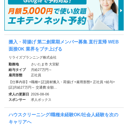
搬入・荷揚げ 第二創業期メンバー募集 直行直帰 WEB
面接OK 業界をブチ上げる
リライズプランニング株式会社
勤務地
さいたま市 大宮駅
給与タイプ
月給27万円～
雇用形態
正社員
【仕事内容】<職種> [正]資材搬入・荷揚げ <雇用形態> 正社員 <給与>
[正]月給27万円～ 交通費:全額…
求人の更新日
2026-08-06
スポンサー
求人ボックス
ハウスクリーニング/職種未経験OK/社会人経験を次の
キャリアへ