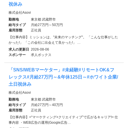
祝休み
株式会社Asovi
勤務地
東京都 武蔵野市
給与タイプ
月給27万円～50万円
雇用形態
正社員
【仕事内容】ミッションは、"未来のマッチング"。 「こんな仕事がした
かった!」 「この会社に出会えて良かった!」 …
求人の更新日
2026-08-06
スポンサー
求人ボックス
「SNS/WEBマーケター」#未経験#リモートOK&フ
レックス#月給27万円～&年休125日～#ホワイト企業/
土日祝休み
株式会社Asovi
勤務地
東京都 武蔵野市
給与タイプ
月給27万円～40万円
雇用形態
正社員
【仕事内容】<“マーケティング×クリエイティブ”で広がるキャリア!> 仕
事内容 ・WEB広告の運用(Google広告…