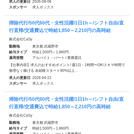
求人の更新日
2026-08-06
スポンサー
求人ボックス
掃除代行/50代60代・女性活躍/1日1h～/シフト自由/直
行直帰/交通費込で時給1,850～2,210円の高時給
株式会社CaSy
勤務地
東京都 武蔵野市
給与タイプ
時給1,500円～1,860円
雇用形態
アルバイト・パート / 業務委託
【仕事内容】求人のおすすめポイント/ 週1日・1時間〜OK!スキマ時間で
無理なく稼げる 未経験スタート90%以上…
求人の更新日
2026-04-22
スポンサー
求人ボックス
掃除代行/50代60代・女性活躍/1日1h～/シフト自由/直
行直帰/交通費込で時給1,850～2,210円の高時給
株式会社CaSy
勤務地
東京都 武蔵野市
給与タイプ
時給1,500円～1,860円
雇用形態
アルバイト・パート / 業務委託