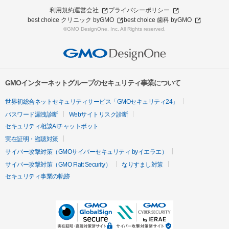
利用規約
運営会社
プライバシーポリシー
best choice クリニック byGMO
best choice 歯科 byGMO
©GMO DesignOne, Inc. All Rights reserved.
GMOインターネットグループのセキュリティ事業について
世界初総合ネットセキュリティサービス「GMOセキュリティ24」
パスワード漏洩診断
Webサイトリスク診断
セキュリティ相談AIチャットボット
実在証明・盗聴対策
サイバー攻撃対策（GMOサイバーセキュリティ byイエラエ）
サイバー攻撃対策（GMO Flatt Security）
なりすまし対策
セキュリティ事業の軌跡