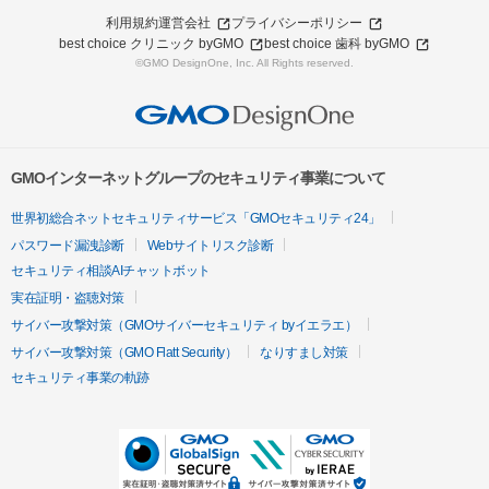
利用規約
運営会社
プライバシーポリシー
best choice クリニック byGMO
best choice 歯科 byGMO
©GMO DesignOne, Inc. All Rights reserved.
GMOインターネットグループのセキュリティ事業について
世界初総合ネットセキュリティサービス「GMOセキュリティ24」
パスワード漏洩診断
Webサイトリスク診断
セキュリティ相談AIチャットボット
実在証明・盗聴対策
サイバー攻撃対策（GMOサイバーセキュリティ byイエラエ）
サイバー攻撃対策（GMO Flatt Security）
なりすまし対策
セキュリティ事業の軌跡