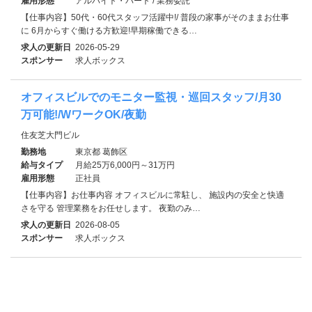
雇用形態
アルバイト・パート / 業務委託
【仕事内容】50代・60代スタッフ活躍中!/ 普段の家事がそのままお仕事
に 6月からすぐ働ける方歓迎!早期稼働できる…
求人の更新日
2026-05-29
スポンサー
求人ボックス
オフィスビルでのモニター監視・巡回スタッフ/月30
万可能!/WワークOK/夜勤
住友芝大門ビル
勤務地
東京都 葛飾区
給与タイプ
月給25万6,000円～31万円
雇用形態
正社員
【仕事内容】お仕事内容 オフィスビルに常駐し、 施設内の安全と快適
さを守る 管理業務をお任せします。 夜勤のみ…
求人の更新日
2026-08-05
スポンサー
求人ボックス