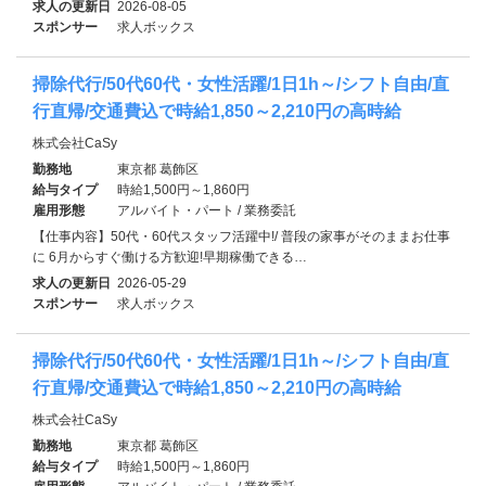
求人の更新日
2026-08-05
スポンサー
求人ボックス
掃除代行/50代60代・女性活躍/1日1h～/シフト自由/直
行直帰/交通費込で時給1,850～2,210円の高時給
株式会社CaSy
勤務地
東京都 葛飾区
給与タイプ
時給1,500円～1,860円
雇用形態
アルバイト・パート / 業務委託
【仕事内容】50代・60代スタッフ活躍中!/ 普段の家事がそのままお仕事
に 6月からすぐ働ける方歓迎!早期稼働できる…
求人の更新日
2026-05-29
スポンサー
求人ボックス
掃除代行/50代60代・女性活躍/1日1h～/シフト自由/直
行直帰/交通費込で時給1,850～2,210円の高時給
株式会社CaSy
勤務地
東京都 葛飾区
給与タイプ
時給1,500円～1,860円