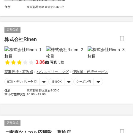
住所
東京都葛飾区東堀切3-32-22
店舗公式
株式会社Rinen
3.06
写真
3枚
家事代行・家政婦
ハウスクリーニング
便利屋・代行サービス
配達・デリバリー対応
日祝OK
クーポン有
住所
東京都葛飾区立石8-35-6
本日の営業状況
10:00〜19:00
店舗公式
ご家庭なんでも応援隊 葛飾店