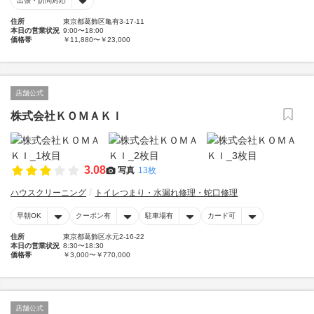
出張・訪問対応
住所
東京都葛飾区亀有3-17-11
本日の営業状況
9:00〜18:00
価格帯
￥11,880〜￥23,000
店舗公式
株式会社ＫＯＭＡＫＩ
3.08
写真
13枚
ハウスクリーニング
トイレつまり・水漏れ修理・蛇口修理
早朝OK
クーポン有
駐車場有
カード可
住所
東京都葛飾区水元2-16-22
本日の営業状況
8:30〜18:30
価格帯
￥3,000〜￥770,000
店舗公式