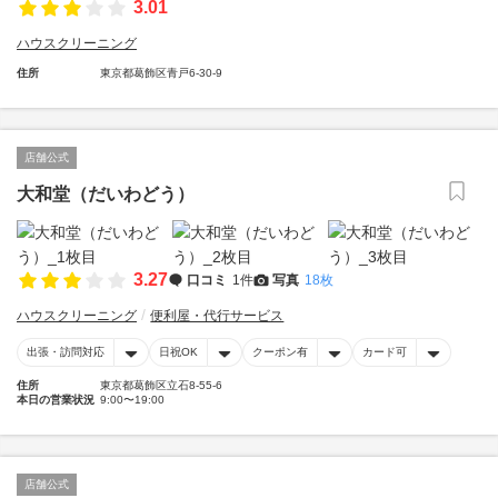
3.01
ハウスクリーニング
住所
東京都葛飾区青戸6-30-9
店舗公式
大和堂（だいわどう）
3.27
口コミ
1件
写真
18枚
ハウスクリーニング
便利屋・代行サービス
出張・訪問対応
日祝OK
クーポン有
カード可
住所
東京都葛飾区立石8-55-6
本日の営業状況
9:00〜19:00
店舗公式