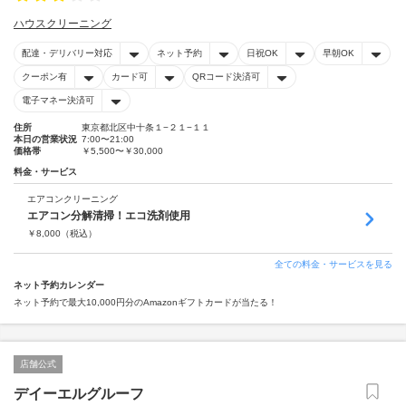
ハウスクリーニング
配達・デリバリー対応
ネット予約
日祝OK
早朝OK
クーポン有
カード可
QRコード決済可
電子マネー決済可
住所
東京都北区中十条１−２１−１１
本日の営業状況
7:00〜21:00
価格帯
￥5,500〜￥30,000
料金・サービス
エアコンクリーニング
エアコン分解清掃！エコ洗剤使用
￥
8,000
（税込）
全ての料金・サービスを見る
ネット予約カレンダー
ネット予約で最大10,000円分のAmazonギフトカードが当たる！
店舗公式
デイーエルグルーフ