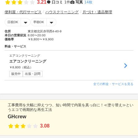
3.21
口コミ
1件
写真
14枚
便利屋・代行サービス
ハウスクリーニング
片づけ・遺品整理
日祝OK
早朝OK
住所
東京都北区赤羽西4-40-9
本日の営業状況
8:00〜20:00
価格帯
￥8,800〜￥9,900
料金・サービス
エアコンクリーニング
エアコンクリーニング
￥
8,800
（税込）
販売中
出張・訪問
全ての料金・サービスを見る
工事費用を大幅に抑えつつ、短い時間で内装を真っ白に！≪塗り替え≫とい
うエコで画期的な再生工法
GHcrew
3.08