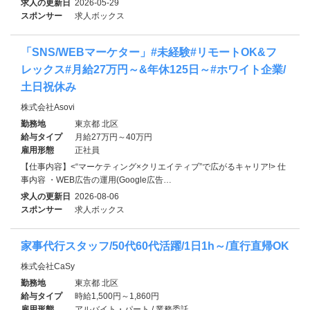
求人の更新日
2026-05-29
スポンサー
求人ボックス
「SNS/WEBマーケター」#未経験#リモートOK&フ
レックス#月給27万円～&年休125日～#ホワイト企業/
土日祝休み
株式会社Asovi
勤務地
東京都 北区
給与タイプ
月給27万円～40万円
雇用形態
正社員
【仕事内容】<“マーケティング×クリエイティブ”で広がるキャリア!> 仕
事内容 ・WEB広告の運用(Google広告…
求人の更新日
2026-08-06
スポンサー
求人ボックス
家事代行スタッフ/50代60代活躍/1日1h～/直行直帰OK
株式会社CaSy
勤務地
東京都 北区
給与タイプ
時給1,500円～1,860円
雇用形態
アルバイト・パート / 業務委託