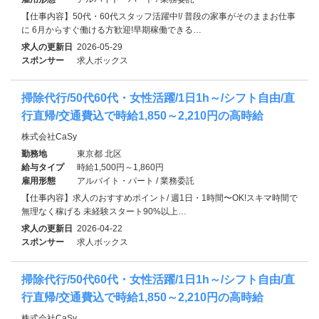
【仕事内容】50代・60代スタッフ活躍中!/ 普段の家事がそのままお仕事
に 6月からすぐ働ける方歓迎!早期稼働できる…
求人の更新日
2026-05-29
スポンサー
求人ボックス
掃除代行/50代60代・女性活躍/1日1h～/シフト自由/直
行直帰/交通費込で時給1,850～2,210円の高時給
株式会社CaSy
勤務地
東京都 北区
給与タイプ
時給1,500円～1,860円
雇用形態
アルバイト・パート / 業務委託
【仕事内容】求人のおすすめポイント/ 週1日・1時間〜OK!スキマ時間で
無理なく稼げる 未経験スタート90%以上…
求人の更新日
2026-04-22
スポンサー
求人ボックス
掃除代行/50代60代・女性活躍/1日1h～/シフト自由/直
行直帰/交通費込で時給1,850～2,210円の高時給
株式会社CaSy