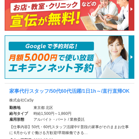
家事代行スタッフ/50代60代活躍/1日1h～/直行直帰OK
株式会社CaSy
勤務地
東京都 北区
給与タイプ
時給1,500円～1,860円
雇用形態
アルバイト・パート / 業務委託
【仕事内容】50代・60代スタッフ活躍中!/ 普段の家事がそのままお仕事
に 6月からすぐ働ける方歓迎!早期稼働できる…