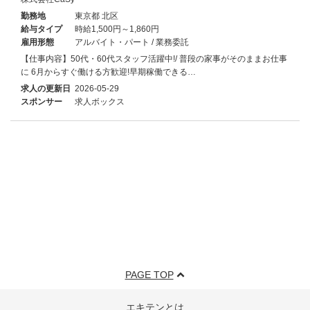
勤務地
東京都 北区
給与タイプ
時給1,500円～1,860円
雇用形態
アルバイト・パート / 業務委託
【仕事内容】50代・60代スタッフ活躍中!/ 普段の家事がそのままお仕事
に 6月からすぐ働ける方歓迎!早期稼働できる…
求人の更新日
2026-05-29
スポンサー
求人ボックス
PAGE TOP
エキテンとは