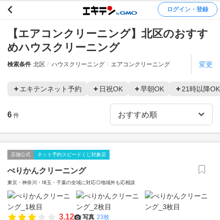
ログイン・登録
【エアコンクリーニング】北区のおすす
めハウスクリーニング
変更
検索条件
北区
ハウスクリーニング
エアコンクリーニング
エキテンネット予約
日祝OK
早朝OK
21時以降OK
6
件
店舗公式
ネット予約スピードくじ対象店
ぺりかんクリーニング
東京・神奈川・埼玉・千葉の全域に対応◎地域外も応相談
3.12
写真
23枚