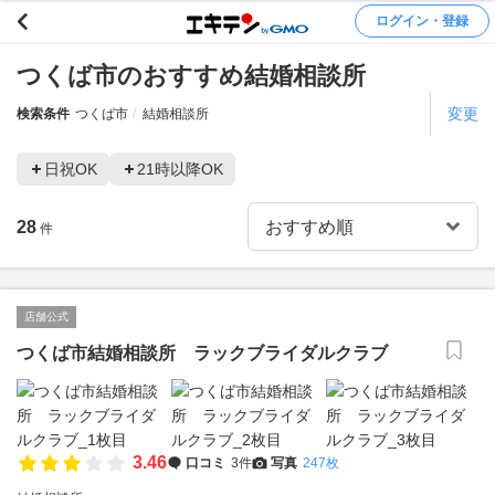
ログイン・登録
つくば市のおすすめ結婚相談所
変更
検索条件
つくば市
結婚相談所
日祝OK
21時以降OK
28
件
店舗公式
つくば市結婚相談所 ラックブライダルクラブ
3.46
口コミ
3件
写真
247枚