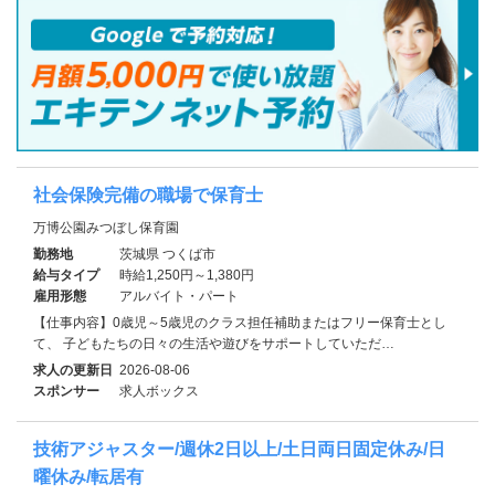
社会保険完備の職場で保育士
万博公園みつぼし保育園
勤務地
茨城県 つくば市
給与タイプ
時給1,250円～1,380円
雇用形態
アルバイト・パート
【仕事内容】0歳児～5歳児のクラス担任補助またはフリー保育士とし
て、 子どもたちの日々の生活や遊びをサポートしていただ…
求人の更新日
2026-08-06
スポンサー
求人ボックス
技術アジャスター/週休2日以上/土日両日固定休み/日
曜休み/転居有