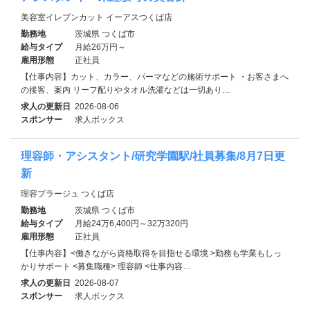
美容室イレブンカット イーアスつくば店
勤務地
茨城県 つくば市
給与タイプ
月給26万円～
雇用形態
正社員
【仕事内容】カット、カラー、パーマなどの施術サポート ・お客さまへ
の接客、案内 リーフ配りやタオル洗濯などは一切あり…
求人の更新日
2026-08-06
スポンサー
求人ボックス
理容師・アシスタント/研究学園駅/社員募集/8月7日更
新
理容プラージュ つくば店
勤務地
茨城県 つくば市
給与タイプ
月給24万6,400円～32万320円
雇用形態
正社員
【仕事内容】<働きながら資格取得を目指せる環境 >勤務も学業もしっ
かりサポート <募集職種> 理容師 <仕事内容…
求人の更新日
2026-08-07
スポンサー
求人ボックス