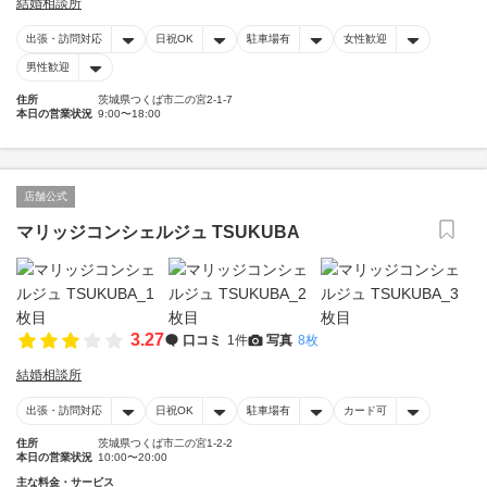
結婚相談所
出張・訪問対応
日祝OK
駐車場有
女性歓迎
男性歓迎
住所
茨城県つくば市二の宮2-1-7
本日の営業状況
9:00〜18:00
店舗公式
マリッジコンシェルジュ TSUKUBA
3.27
口コミ
1件
写真
8枚
結婚相談所
出張・訪問対応
日祝OK
駐車場有
カード可
住所
茨城県つくば市二の宮1-2-2
本日の営業状況
10:00〜20:00
主な料金・サービス