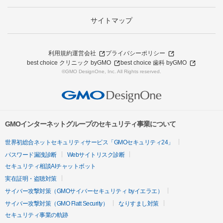
サイトマップ
利用規約
運営会社
プライバシーポリシー
best choice クリニック byGMO
best choice 歯科 byGMO
©GMO DesignOne, Inc. All Rights reserved.
GMOインターネットグループのセキュリティ事業について
世界初総合ネットセキュリティサービス「GMOセキュリティ24」
パスワード漏洩診断
Webサイトリスク診断
セキュリティ相談AIチャットボット
実在証明・盗聴対策
サイバー攻撃対策（GMOサイバーセキュリティ byイエラエ）
サイバー攻撃対策（GMO Flatt Security）
なりすまし対策
セキュリティ事業の軌跡