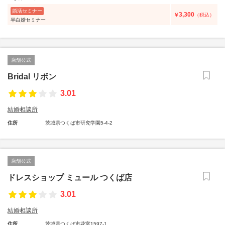
婚活セミナー
3,300
￥
（税込）
半白婚セミナー
店舗公式
Bridal リボン
3.01
結婚相談所
住所
茨城県つくば市研究学園5-4-2
店舗公式
ドレスショップ ミュール つくば店
3.01
結婚相談所
住所
茨城県つくば市花室1597-1