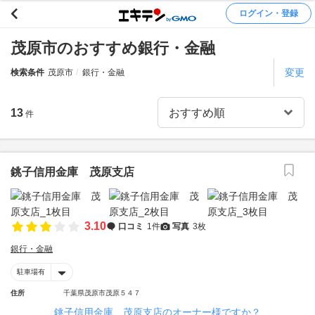
ログイン・登録
茂原市のおすすめ銀行・金融
変更
検索条件
茂原市
銀行・金融
13
件
銚子信用金庫 茂原支店
3.10
口コミ
1件
写真
3枚
銀行・金融
駐車場有
住所
千葉県茂原市茂原５４７
銚子信用金庫 茂原支店のオーナー様ですか？