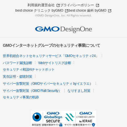
利用規約
運営会社
プライバシーポリシー
best choice クリニック byGMO
best choice 歯科 byGMO
©GMO DesignOne, Inc. All Rights reserved.
GMOインターネットグループのセキュリティ事業について
世界初総合ネットセキュリティサービス「GMOセキュリティ24」
パスワード漏洩診断
Webサイトリスク診断
セキュリティ相談AIチャットボット
実在証明・盗聴対策
サイバー攻撃対策（GMOサイバーセキュリティ byイエラエ）
サイバー攻撃対策（GMO Flatt Security）
なりすまし対策
セキュリティ事業の軌跡