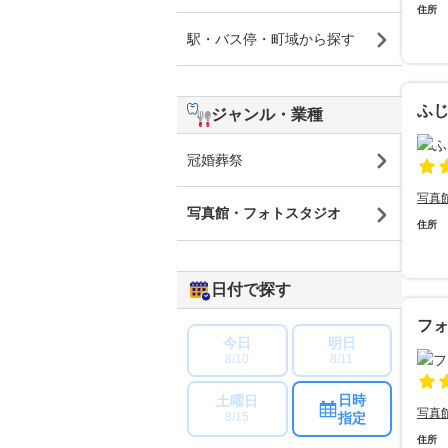
住所
駅・バス停・町域から探す
ふ
ジャンル・業種
冠婚葬祭
写真
写真館・フォトスタジオ
住所
日付で探す
フ
今日
明日
8/10
8/11
日時
土曜日
写真
指定
8/15
住所