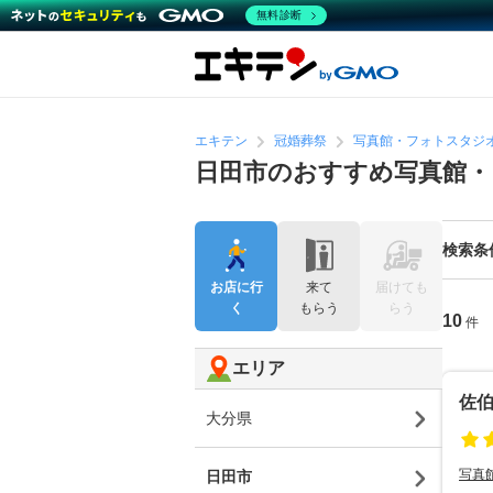
無料診断
エキテン
冠婚葬祭
写真館・フォトスタジ
日田市のおすすめ写真館
検索条
お店に行
来て
届けても
く
もらう
らう
10
件
エリア
佐
大分県
写真
日田市