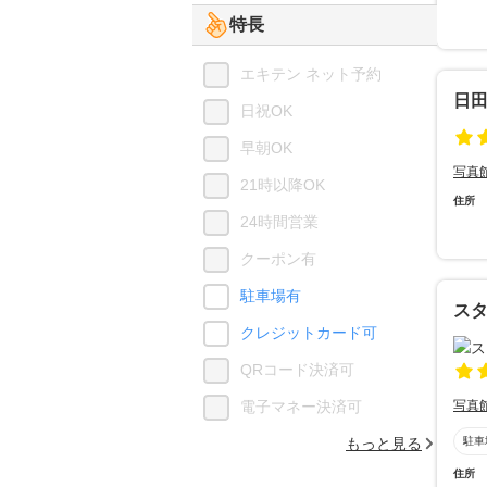
特長
エキテン ネット予約
日
日祝OK
早朝OK
写真
21時以降OK
住所
24時間営業
クーポン有
駐車場有
ス
クレジットカード可
QRコード決済可
電子マネー決済可
写真
もっと見る
駐車
住所