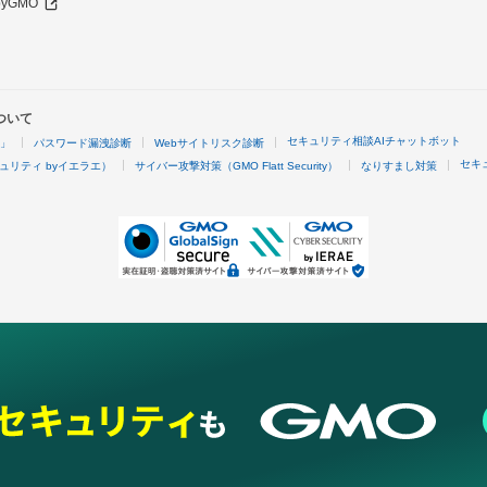
 byGMO
ついて
セキュリティ相談AIチャットボット
4」
パスワード漏洩診断
Webサイトリスク診断
セキ
ュリティ byイエラエ）
サイバー攻撃対策（GMO Flatt Security）
なりすまし対策