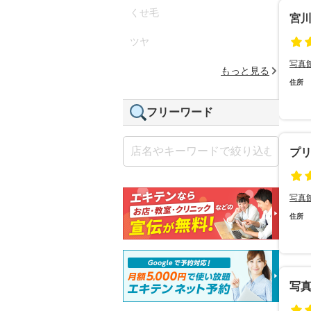
くせ毛
宮
ツヤ
写真
もっと見る
住所
フリーワード
プ
写真
住所
写