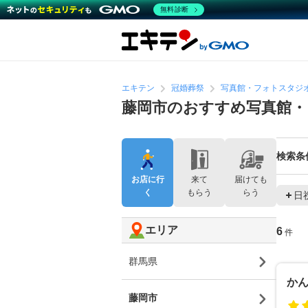
無料診断
エキテン
冠婚葬祭
写真館・フォトスタジ
藤岡市のおすすめ写真館
検索条
お店に行
来て
届けても
く
もらう
らう
日
エリア
6
件
群馬県
か
藤岡市