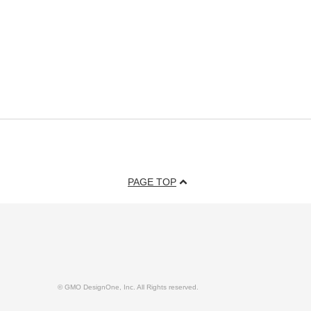
PAGE TOP
© GMO DesignOne, Inc. All Rights reserved.