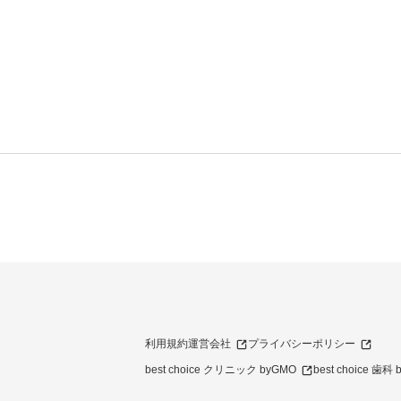
利用規約
運営会社
プライバシーポリシー
best choice クリニック byGMO
best choice 歯科