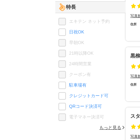
特長
写真
エキテン ネット予約
住所
日祝OK
早朝OK
21時以降OK
黒
24時間営業
クーポン有
写真
駐車場有
住所
クレジットカード可
QRコード決済可
ス
電子マネー決済可
もっと見る
写真