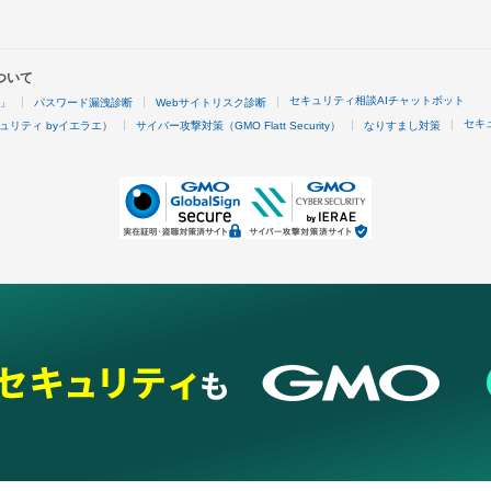
ついて
セキュリティ相談AIチャットボット
4」
パスワード漏洩診断
Webサイトリスク診断
セキ
ュリティ byイエラエ）
サイバー攻撃対策（GMO Flatt Security）
なりすまし対策