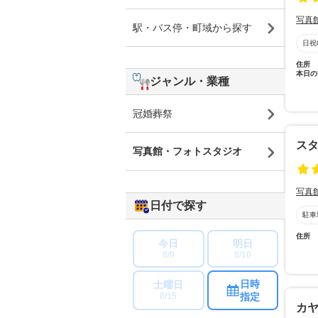
写真
駅・バス停・町域から探す
日祝
住所
本日の
ジャンル・業種
冠婚葬祭
ス
写真館・フォトスタジオ
写真
日付で探す
駐車
住所
今日
明日
8/9
8/10
日時
土曜日
指定
8/15
カ