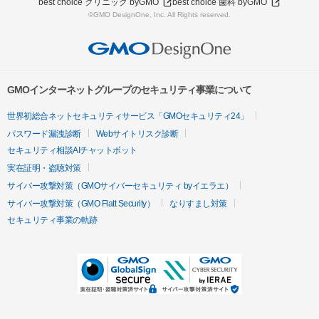
best choice クリニック byGMO
best choice 歯科 byGMO
©GMO DesignOne, Inc. All Rights reserved.
GMOインターネットグループのセキュリティ事業について
世界初総合ネットセキュリティサービス「GMOセキュリティ24」
パスワード漏洩診断
Webサイトリスク診断
セキュリティ相談AIチャットボット
実在証明・盗聴対策
サイバー攻撃対策（GMOサイバーセキュリティ byイエラエ）
サイバー攻撃対策（GMO Flatt Security）
なりすまし対策
セキュリティ事業の軌跡