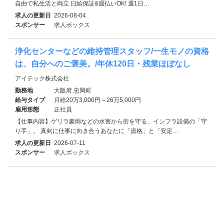
自由で私生活と両立 日給保証&週払いOK! 週1日…
求人の更新日
2026-08-04
スポンサー
求人ボックス
浄化センターなどの維持管理スタッフ/一生モノの資格
は、自分へのご褒美。/年休120日・残業ほぼなし
アイテック株式会社
勤務地
大阪府 忠岡町
給与タイプ
月給20万3,000円～26万5,000円
雇用形態
正社員
【仕事内容】ゲリラ豪雨などの水害から街を守る、インフラ設備の「守
り手」。 真剣に仕事に向き合うあなたに「資格」と「安定…
求人の更新日
2026-07-11
スポンサー
求人ボックス