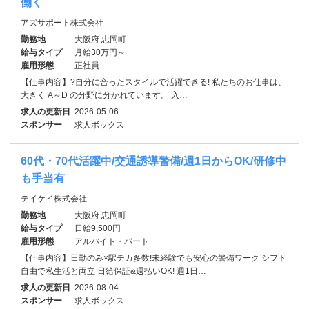
働く
アズサポート株式会社
勤務地
大阪府 忠岡町
給与タイプ
月給30万円～
雇用形態
正社員
【仕事内容】?自分に合ったスタイルで活躍できる! 私たちのお仕事は、
大きく A～D の分野に分かれています。 入…
求人の更新日
2026-05-06
スポンサー
求人ボックス
60代・70代活躍中/交通誘導警備/週1日からOK/研修中
も手当有
テイケイ株式会社
勤務地
大阪府 忠岡町
給与タイプ
日給9,500円
雇用形態
アルバイト・パート
【仕事内容】日勤のみ×駅チカ多数!未経験でも安心の警備ワーク シフト
自由で私生活と両立 日給保証&週払いOK! 週1日…
求人の更新日
2026-08-04
スポンサー
求人ボックス