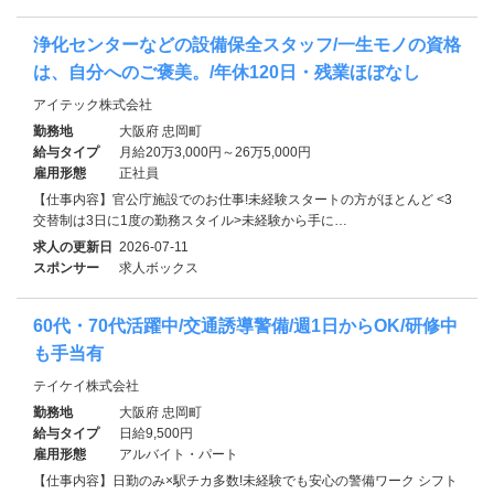
浄化センターなどの設備保全スタッフ/一生モノの資格
は、自分へのご褒美。/年休120日・残業ほぼなし
アイテック株式会社
勤務地
大阪府 忠岡町
給与タイプ
月給20万3,000円～26万5,000円
雇用形態
正社員
【仕事内容】官公庁施設でのお仕事!未経験スタートの方がほとんど <3
交替制は3日に1度の勤務スタイル>未経験から手に…
求人の更新日
2026-07-11
スポンサー
求人ボックス
60代・70代活躍中/交通誘導警備/週1日からOK/研修中
も手当有
テイケイ株式会社
勤務地
大阪府 忠岡町
給与タイプ
日給9,500円
雇用形態
アルバイト・パート
【仕事内容】日勤のみ×駅チカ多数!未経験でも安心の警備ワーク シフト